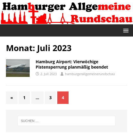
Monat:
Juli 2023
Hamburg Airport: Vierwöchige
Pistensperrung planmäßig beendet
2. Juli 2023
hamburgerallgemeinerundschau
«
1
…
3
4