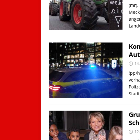
(mr).
Meck
anger
Landw
Kon
Aut
14
(pp/h
verha
Poliz
Stadt
Gru
Sch
12