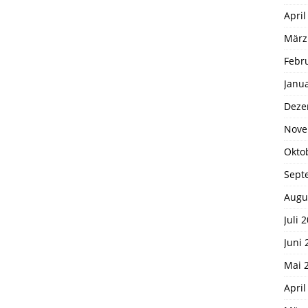
April
März
Febr
Janu
Deze
Nove
Okto
Sept
Augu
Juli 
Juni 
Mai 
April