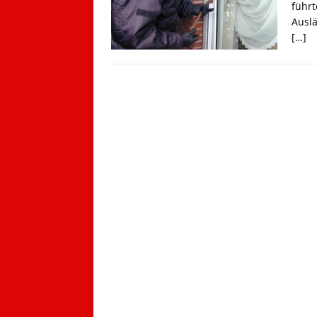
führt
Ausl
[…]