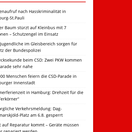
naufruf nach Hasskriminalität in
urg-St.Pauli
r Baum stürzt auf Kleinbus mit 7
onen – Schutzengel im Einsatz
Jugendliche im Gleisbereich sorgen für
tz der Bundespolizei
ecksekunde beim CSD: Zwei PKW kommen
Parade sehr nahe
000 Menschen feiern die CSD-Parade in
urger Innenstadt
erferienzeit in Hamburg: Drehzeit für die
ferkörner“
orgliche Verkehrsmeldung: Dag-
arskjöld-Platz am 6.8. gesperrt
t auf Reparatur kommt – Geräte müssen
er repariert werden