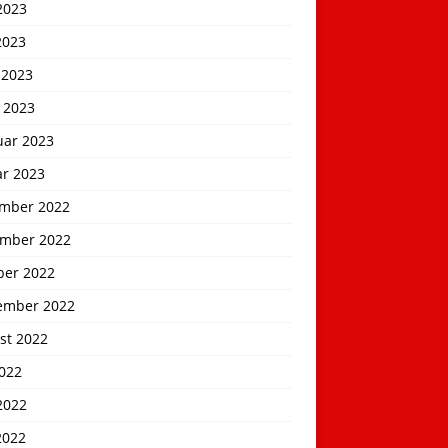
2023
2023
 2023
 2023
uar 2023
ar 2023
mber 2022
mber 2022
ber 2022
ember 2022
st 2022
2022
2022
2022