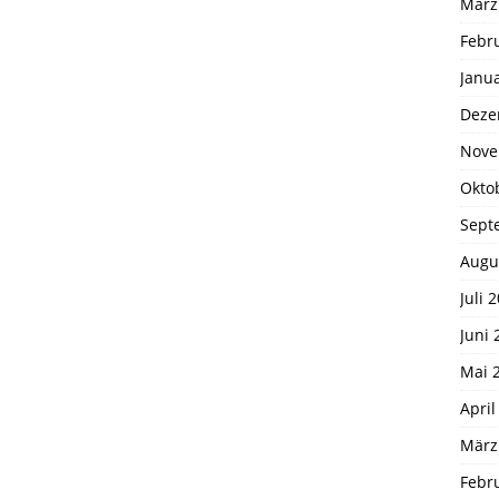
März
Febr
Janu
Deze
Nove
Okto
Sept
Augu
Juli 
Juni 
Mai 
April
März
Febr