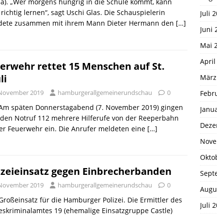
a). „Wer morgens hungrig in die Schule kommt, kann
 richtig lernen“, sagt Uschi Glas. Die Schauspielerin
Juli 
dete zusammen mit ihrem Mann Dieter Hermann den
[…]
Juni 
Mai 
April
erwehr rettet 15 Menschen auf St.
li
März
 November 2019
hamburgerallgemeinerundschau
0
Febr
. Am späten Donnerstagabend (7. November 2019) gingen
Janu
 den Notruf 112 mehrere Hilferufe von der Reeperbahn
Deze
er Feuerwehr ein. Die Anrufer meldeten eine
[…]
Nove
Okto
izeieinsatz gegen Einbrecherbanden
Sept
 November 2019
hamburgerallgemeinerundschau
0
Augu
 Großeinsatz für die Hamburger Polizei. Die Ermittler des
Juli 
skriminalamtes 19 (ehemalige Einsatzgruppe Castle)