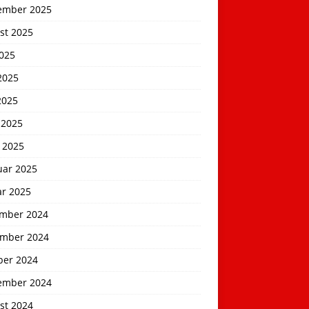
ember 2025
st 2025
2025
2025
2025
 2025
 2025
uar 2025
ar 2025
mber 2024
mber 2024
ber 2024
ember 2024
st 2024