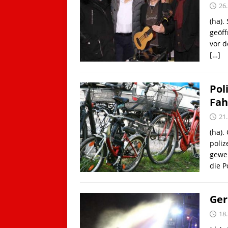
26
(ha).
geöff
vor d
[…]
Pol
Fah
21
(ha).
poliz
gewer
die P
Ger
18