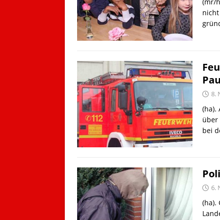
(mr/h
nicht
grün
Feu
Pau
8.
(ha)
über
bei d
Pol
6.
(ha).
Lande