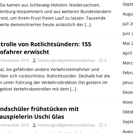
Sept
 Sie kamen aus Schleswig-Holstein, Niedersachsen,
lenburg-Vorpommern und aus weiteren Bundesländern
Augu
eist, um ihrem Frust freien Lauf zu lassen: Tausende
Juli 
irte demonstrierten heute anlässlich der
[…]
Juni 
trolle von Rotlichtsündern: 155
Mai 
ofahrer erwischt
April
. November 2019
hamburgerallgemeinerundschau
0
März
a). Sie gefährden andere Verkehrsteilnehmer und
Febr
lten sich rücksichtslos: Rotlichtsünder. Deshalb hat die
Janu
ei unter Führung der Verkehrsdirektion Ost gestern im
gebiet Verkehrskontrollen mit dem
[…]
Deze
Nove
ndschüler frühstücken mit
Okto
auspielerin Uschi Glas
Sept
. November 2019
hamburgerallgemeinerundschau
0
Augu