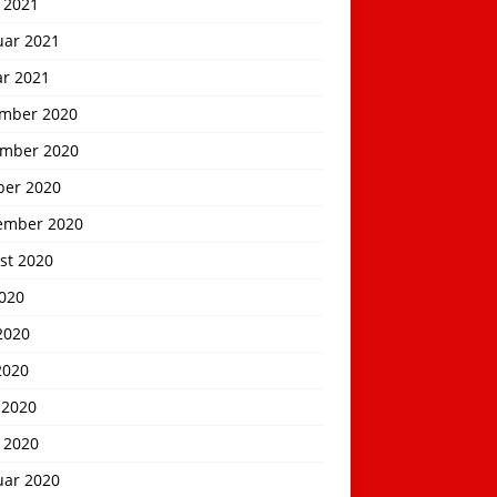
 2021
uar 2021
ar 2021
mber 2020
mber 2020
ber 2020
ember 2020
st 2020
2020
2020
2020
 2020
 2020
uar 2020