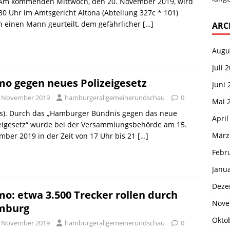
. Am kommenden Mittwoch, den 20. November 2019, wird
30 Uhr im Amtsgericht Altona (Abteilung 327c * 101)
 einen Mann geurteilt, dem gefährlicher
[…]
ARC
Augu
Juli 
o gegen neues Polizeigesetz
Juni 
. November 2019
hamburgerallgemeinerundschau
0
Mai 
ds). Durch das „Hamburger Bündnis gegen das neue
April
zeigesetz“ wurde bei der Versammlungsbehörde am 15.
März
ber 2019 in der Zeit von 17 Uhr bis 21
[…]
Febr
Janu
Deze
o: etwa 3.500 Trecker rollen durch
Nove
mburg
Okto
. November 2019
hamburgerallgemeinerundschau
0