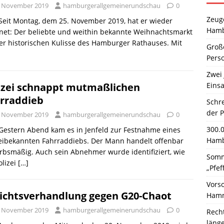
. November 2019
hamburgerallgemeinerundschau
0
Zeuge
 Seit Montag, dem 25. November 2019, hat er wieder
Hamb
net: Der beliebte und weithin bekannte Weihnachtsmarkt
er historischen Kulisse des Hamburger Rathauses. Mit
Große
Pers
Zwei 
Einsa
izei schnappt mutmaßlichen
rraddieb
Schr
der 
. November 2019
hamburgerallgemeinerundschau
0
300.
 Gestern Abend kam es in Jenfeld zur Festnahme eines
Hamb
eibekannten Fahrraddiebs. Der Mann handelt offenbar
bsmäßig. Auch sein Abnehmer wurde identifiziert, wie
Somm
olizei
[…]
„Pfef
Vors
ichtsverhandlung gegen G20-Chaot
Hamm
. November 2019
hamburgerallgemeinerundschau
0
Rech
läng