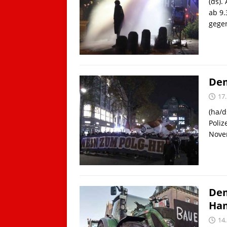
(ds)
ab 9.
gegen
Dem
17
(ha/
Poli
Novem
Dem
Ha
14