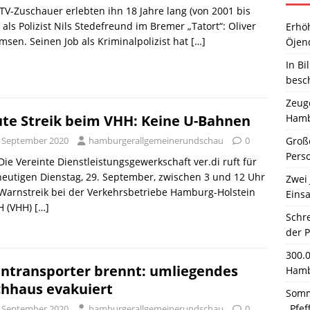
 TV-Zuschauer erlebten ihn 18 Jahre lang (von 2001 bis
 als Polizist Nils Stedefreund im Bremer „Tatort“: Oliver
Erhö
en. Seinen Job als Kriminalpolizist hat
[…]
Öjen
In Bi
besc
Zeuge
Hamb
te Streik beim VHH: Keine U-Bahnen
Große
. September 2020
hamburgerallgemeinerundschau
0
Pers
 Die Vereinte Dienstleistungsgewerkschaft ver.di ruft für
eutigen Dienstag, 29. September, zwischen 3 und 12 Uhr
Zwei 
Warnstreik bei der Verkehrsbetriebe Hamburg-Holstein
Einsa
 (VHH)
[…]
Schr
der 
300.
intransporter brennt: umliegendes
Hamb
hhaus evakuiert
Somm
„Pfef
. September 2020
hamburgerallgemeinerundschau
0