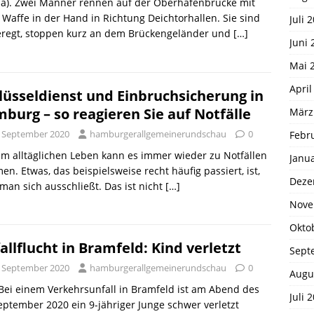
ha). Zwei Männer rennen auf der Oberhafenbrücke mit
 Waffe in der Hand in Richtung Deichtorhallen. Sie sind
Juli 
eregt, stoppen kurz an dem Brückengeländer und
[…]
Juni 
Mai 
April
lüsseldienst und Einbruchsicherung in
burg – so reagieren Sie auf Notfälle
März
. September 2020
hamburgerallgemeinerundschau
0
Febr
 Im alltäglichen Leben kann es immer wieder zu Notfällen
Janu
n. Etwas, das beispielsweise recht häufig passiert, ist,
Deze
man sich ausschließt. Das ist nicht
[…]
Nove
Okto
allflucht in Bramfeld: Kind verletzt
Sept
. September 2020
hamburgerallgemeinerundschau
0
Augu
 Bei einem Verkehrsunfall in Bramfeld ist am Abend des
Juli 
eptember 2020 ein 9-jähriger Junge schwer verletzt