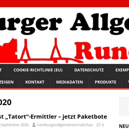
T
COOKIE-RICHTLINIE (EU)
DATENSCHUTZ
EXEMP
ZEIGEN
KONTAKT
MEDIADATEN
PRODUKTE
020
st „Tatort“-Ermittler – jetzt Paketbote
. September 2020
hamburgerallgemeinerundschau
0
NEU