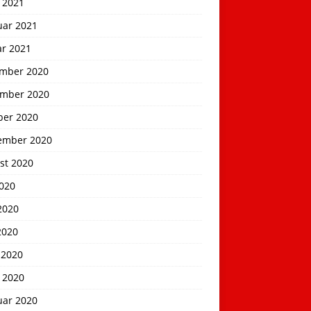
 2021
uar 2021
ar 2021
mber 2020
mber 2020
ber 2020
ember 2020
st 2020
2020
2020
2020
 2020
 2020
uar 2020