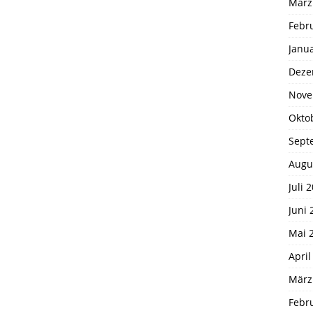
März
Febr
Janu
Deze
Nove
Okto
Sept
Augu
Juli 
Juni 
Mai 
April
März
Febr