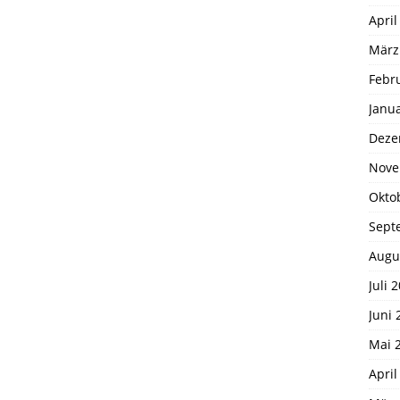
April
März
Febr
Janu
Deze
Nove
Okto
Sept
Augu
Juli 
Juni 
Mai 
April