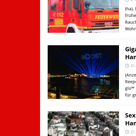
(ha).
frühe
Rauch
Wohn
Gig
Ham
21
(Anz
Reepe
glo™ 
für 
Sex
Ha
21