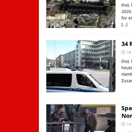
(ha)
2020,
für e
[…]
34 
18
(ha).
heute
Hamb
Zusa
Spa
Nor
14