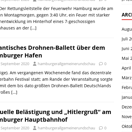
 Der Rettungsleitstelle der Feuerwehr Hamburg wurde am
ARC
n Montagmorgen, gegen 3:40 Uhr, ein Feuer mit starker
entwicklung im Hinterhof eines 7-geschossigen
hauses an der
[…]
Augu
Juli 
antisches Drohnen-Ballett über dem
Juni 
burger Hafen
Mai 
. September 2020
hamburgerallgemeinerundschau
0
April
eige). Am vergangenen Wochenende fand das dezentrale
März
rbahn Festival statt; am Rande der Veranstaltung sorgte
mit dem bis dato größten Drohnen-Ballett Deutschlands
Febr
großes
[…]
Janu
Deze
uelle Belästigung und „Hitlergruß“ am
Nove
mburger Hauptbahnhof
Okto
. September 2020
hamburgerallgemeinerundschau
0