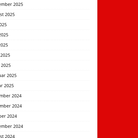
ember 2025
st 2025
2025
2025
2025
 2025
 2025
uar 2025
ar 2025
mber 2024
mber 2024
ber 2024
ember 2024
st 2024