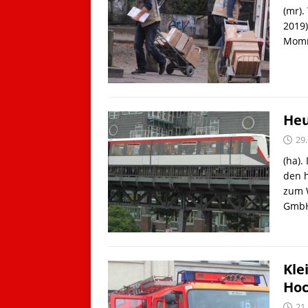
(mr).
2019)
Momms
Heu
29
(ha).
den h
zum 
GmbH
Kle
Hoc
21