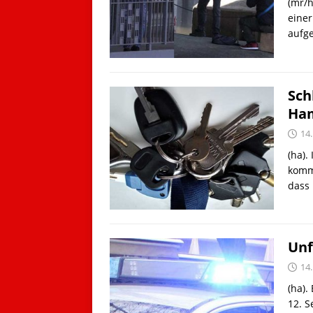
(mr/
einer
aufg
Sch
Ham
14
(ha).
komme
dass 
Unf
14
(ha).
12. S