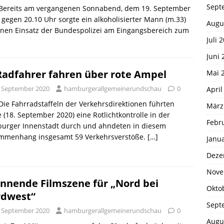
Sept
. Bereits am vergangenen Sonnabend, dem 19. September
 gegen 20.10 Uhr sorgte ein alkoholisierter Mann (m.33)
Augu
inen Einsatz der Bundespolizei am Eingangsbereich zum
Juli 
Juni 
Radfahrer fahren über rote Ampel
Mai 
. September 2020
hamburgerallgemeinerundschau
0
April
 Die Fahrradstaffeln der Verkehrsdirektionen führten
März
 (18. September 2020) eine Rotlichtkontrolle in der
Febr
urger Innenstadt durch und ahndeten in diesem
mmenhang insgesamt 59 Verkehrsverstöße.
[…]
Janu
Deze
Nove
nnende Filmszene für „Nord bei
Okto
dwest“
Sept
. September 2020
hamburgerallgemeinerundschau
0
Augu