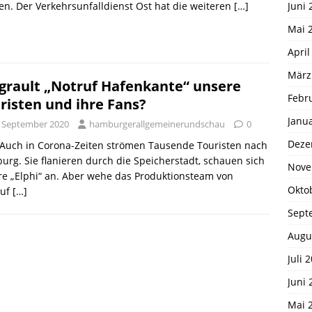
Juni 
n. Der Verkehrsunfalldienst Ost hat die weiteren
[…]
Mai 
April
März
grault „Notruf Hafenkante“ unsere
Febr
risten und ihre Fans?
Janu
. September 2020
hamburgerallgemeinerundschau
0
Deze
 Auch in Corona-Zeiten strömen Tausende Touristen nach
rg. Sie flanieren durch die Speicherstadt, schauen sich
Nove
e „Elphi“ an. Aber wehe das Produktionsteam von
Okto
ruf
[…]
Sept
Augu
Juli 
Juni 
Mai 