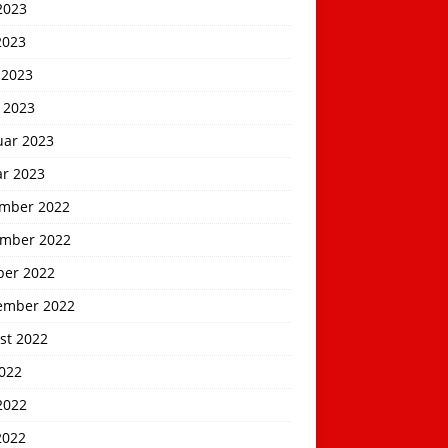
2023
2023
 2023
 2023
uar 2023
ar 2023
mber 2022
mber 2022
ber 2022
ember 2022
st 2022
2022
2022
2022