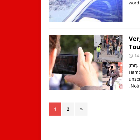
worde
Ver
Tou
14
(mr).
Hambu
unser
„Not
1
2
»