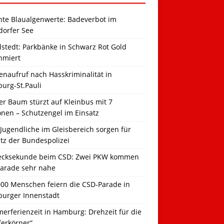
hte Blaualgenwerte: Badeverbot im
dorfer See
llstedt: Parkbänke in Schwarz Rot Gold
hmiert
naufruf nach Hasskriminalität in
urg-St.Pauli
r Baum stürzt auf Kleinbus mit 7
onen – Schutzengel im Einsatz
Jugendliche im Gleisbereich sorgen für
tz der Bundespolizei
ecksekunde beim CSD: Zwei PKW kommen
Parade sehr nahe
000 Menschen feiern die CSD-Parade in
urger Innenstadt
erferienzeit in Hamburg: Drehzeit für die
ferkörner“