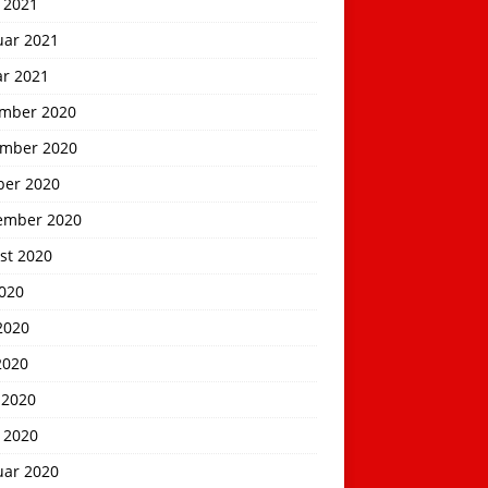
 2021
uar 2021
ar 2021
mber 2020
mber 2020
ber 2020
ember 2020
st 2020
2020
2020
2020
 2020
 2020
uar 2020