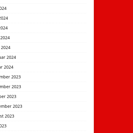
2024
2024
2024
 2024
 2024
uar 2024
ar 2024
mber 2023
mber 2023
ber 2023
ember 2023
st 2023
2023