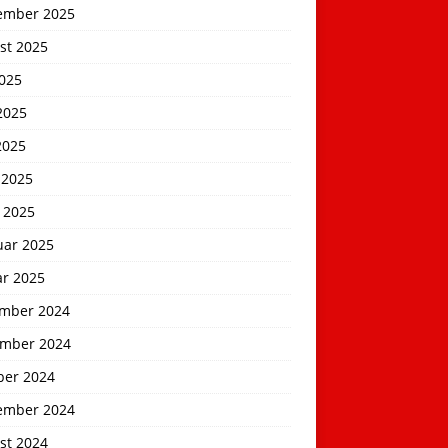
ember 2025
st 2025
2025
2025
2025
 2025
 2025
uar 2025
ar 2025
mber 2024
mber 2024
ber 2024
ember 2024
st 2024