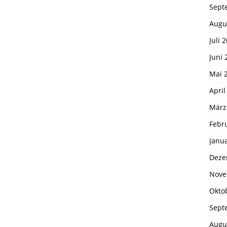
Sept
Augu
Juli 
Juni 
Mai 
April
März
Febr
Janu
Deze
Nove
Okto
Sept
Augu