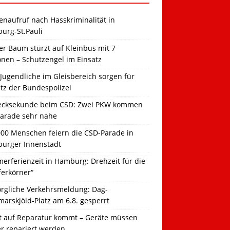
naufruf nach Hasskriminalität in
urg-St.Pauli
r Baum stürzt auf Kleinbus mit 7
onen – Schutzengel im Einsatz
Jugendliche im Gleisbereich sorgen für
tz der Bundespolizei
ecksekunde beim CSD: Zwei PKW kommen
Parade sehr nahe
000 Menschen feiern die CSD-Parade in
urger Innenstadt
erferienzeit in Hamburg: Drehzeit für die
ferkörner“
orgliche Verkehrsmeldung: Dag-
arskjöld-Platz am 6.8. gesperrt
t auf Reparatur kommt – Geräte müssen
er repariert werden