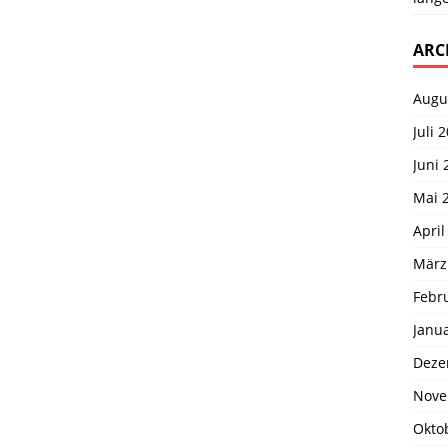
ARC
Augu
Juli 
Juni 
Mai 
April
März
Febr
Janu
Deze
Nove
Okto