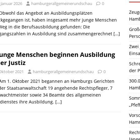
 Januar 2026
hamburgerallgemeinerundschau
0
Zeuge
. Obwohl das Angebot an Ausbildungsplätzen
Hamb
ckgegangen ist, haben insgesamt mehr junge Menschen
eg in die Berufsausbildung gefunden: Die
Große
gangszahlen in Ausbildung sind zusammengerechnet
[…]
Pers
Zwei 
Einsa
junge Menschen beginnen Ausbildung
der Justiz
Schr
der 
 Oktober 2021
hamburgerallgemeinerundschau
0
300.
. Am 1. Oktober 2021 begannen an Hamburgs Gerichten
Hamb
er Staatsanwaltschaft 19 angehende Rechtspfleger, 7
zwachtmeister sowie 34 Beamte des allgemeinen
Somm
zdienstes ihre Ausbildung.
[…]
„Pfef
Vors
Hamm
Rech
läng