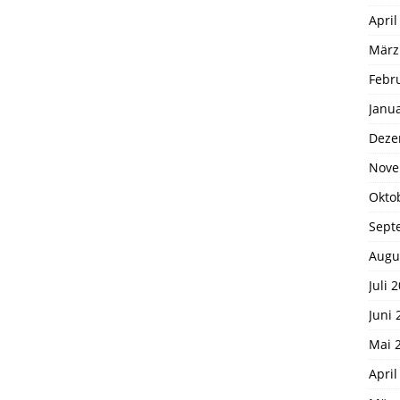
April
März
Febr
Janu
Deze
Nove
Okto
Sept
Augu
Juli 
Juni 
Mai 
April