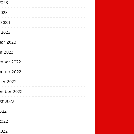
2023
2023
 2023
 2023
uar 2023
ar 2023
mber 2022
mber 2022
ber 2022
ember 2022
st 2022
2022
2022
2022