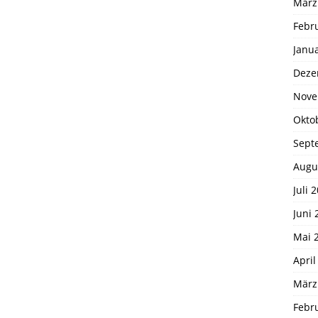
März
Febr
Janu
Deze
Nove
Okto
Sept
Augu
Juli 
Juni 
Mai 
April
März
Febr