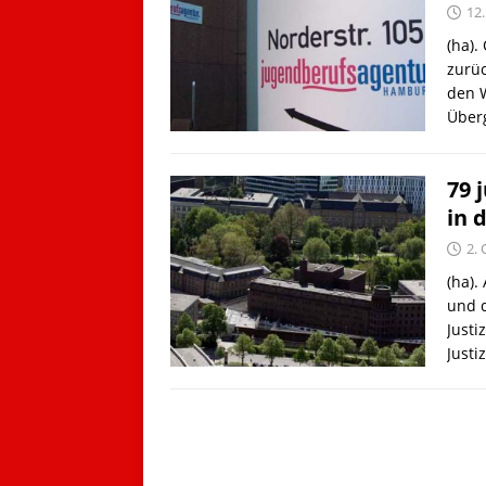
12.
(ha)
zurü
den W
Über
79 
in 
2.
(ha)
und d
Justi
Justi