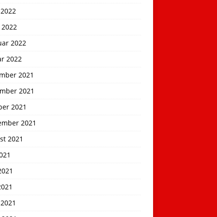
 2022
 2022
uar 2022
ar 2022
mber 2021
mber 2021
ber 2021
ember 2021
st 2021
2021
2021
2021
 2021