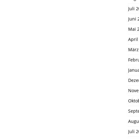
Juli 
Juni 
Mai 
April
März
Febr
Janu
Deze
Nove
Okto
Sept
Augu
Juli 