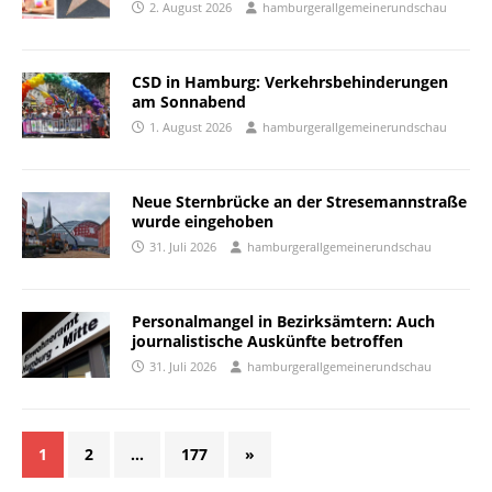
2. August 2026
hamburgerallgemeinerundschau
CSD in Hamburg: Verkehrsbehinderungen
am Sonnabend
1. August 2026
hamburgerallgemeinerundschau
Neue Sternbrücke an der Stresemannstraße
wurde eingehoben
31. Juli 2026
hamburgerallgemeinerundschau
Personalmangel in Bezirksämtern: Auch
journalistische Auskünfte betroffen
31. Juli 2026
hamburgerallgemeinerundschau
1
2
…
177
»