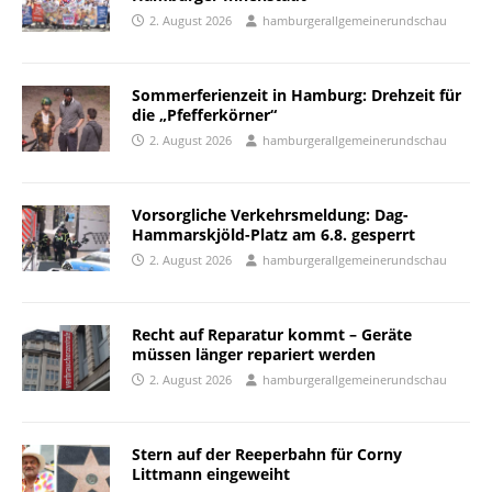
2. August 2026
hamburgerallgemeinerundschau
Sommerferienzeit in Hamburg: Drehzeit für
die „Pfefferkörner“
2. August 2026
hamburgerallgemeinerundschau
Vorsorgliche Verkehrsmeldung: Dag-
Hammarskjöld-Platz am 6.8. gesperrt
2. August 2026
hamburgerallgemeinerundschau
Recht auf Reparatur kommt – Geräte
müssen länger repariert werden
2. August 2026
hamburgerallgemeinerundschau
Stern auf der Reeperbahn für Corny
Littmann eingeweiht