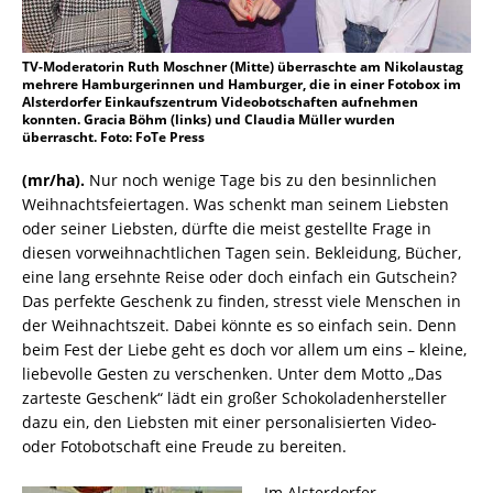
TV-Moderatorin Ruth Moschner (Mitte) überraschte am Nikolaustag
mehrere Hamburgerinnen und Hamburger, die in einer Fotobox im
Alsterdorfer Einkaufszentrum Videobotschaften aufnehmen
konnten. Gracia Böhm (links) und Claudia Müller wurden
überrascht. Foto: FoTe Press
(mr/ha).
Nur noch wenige Tage bis zu den besinnlichen
Weihnachtsfeiertagen. Was schenkt man seinem Liebsten
oder seiner Liebsten, dürfte die meist gestellte Frage in
diesen vorweihnachtlichen Tagen sein. Bekleidung, Bücher,
eine lang ersehnte Reise oder doch einfach ein Gutschein?
Das perfekte Geschenk zu finden, stresst viele Menschen in
der Weihnachtszeit. Dabei könnte es so einfach sein. Denn
beim Fest der Liebe geht es doch vor allem um eins – kleine,
liebevolle Gesten zu verschenken. Unter dem Motto „Das
zarteste Geschenk“ lädt ein großer Schokoladenhersteller
dazu ein, den Liebsten mit einer personalisierten Video-
oder Fotobotschaft eine Freude zu bereiten.
Im Alsterdorfer