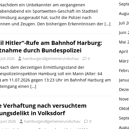
Sept
: Nachdem ein Unbekannter am vergangenen
abendabend ein Sportwetten-Geschäft im Stadtteil
Augu
lmsburg ausgeraubt hat, sucht die Polizei nach
Juli 
innen und Zeugen. Den bisherigen Erkenntnissen der
[…]
Juni 
il Hitler“-Rufe am Bahnhof Harburg:
Mai 
tnahme durch Bundespolizei
April
 Juli 2026
hamburgerallgemeinerundschau
0
März
 Nach dem derzeitigen Ermittlungsstand der
Febr
spolizeiinspektion Hamburg soll ein Mann (Alter: 64
Janu
e) am 11.07.2026 gegen 13:23 Uhr im Bahnhof Harburg am
teingang einen
[…]
Deze
Nove
e Verhaftung nach versuchtem
Okto
ungsdelikt in Volksdorf
Sept
 Juni 2026
hamburgerallgemeinerundschau
0
Augu