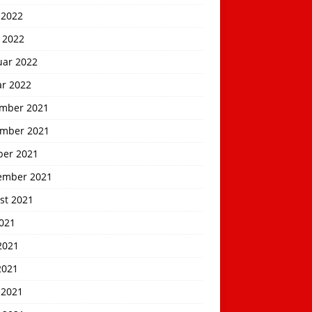
 2022
 2022
uar 2022
ar 2022
mber 2021
mber 2021
ber 2021
ember 2021
st 2021
2021
2021
2021
 2021