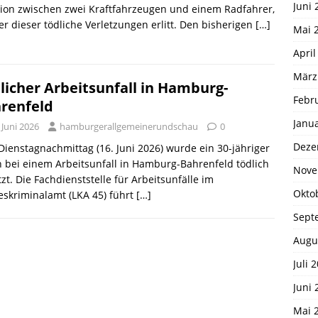
Juni 
sion zwischen zwei Kraftfahrzeugen und einem Radfahrer,
er dieser tödliche Verletzungen erlitt. Den bisherigen
[…]
Mai 
April
März
licher Arbeitsunfall in Hamburg-
Febr
renfeld
Janu
 Juni 2026
hamburgerallgemeinerundschau
0
Deze
 Dienstagnachmittag (16. Juni 2026) wurde ein 30-jähriger
bei einem Arbeitsunfall in Hamburg-Bahrenfeld tödlich
Nove
tzt. Die Fachdienststelle für Arbeitsunfälle im
Okto
skriminalamt (LKA 45) führt
[…]
Sept
Augu
Juli 
Juni 
Mai 