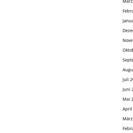
März
Febr
Janu
Deze
Nove
Okto
Sept
Augu
Juli 
Juni 
Mai 
April
März
Febr