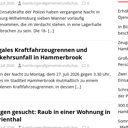
 Juli 2026
hamburgerallgemeinerundschau
0
Erhö
 Einsatzkräfte der Polizei haben vergangene Nacht in
Öjen
urg-Wilhelmsburg sieben Männer vorläufig
enommen, die im Verdacht stehen, in eine Lagerhalle
In Bi
brochen zu sein. Die 18-
[…]
besc
Zeuge
Hamb
egales Kraftfahrzeugrennen und
kehrsunfall in Hammerbrook
Große
Pers
 Juli 2026
hamburgerallgemeinerundschau
0
Zwei 
 In der Nacht zu Montag, dem 27. Juli 2026 gegen 3.30 Uhr,
Einsa
es im Stadtteil Hammerbrook mutmaßlich zu einem
otenen Kraftfahrzeugrennen, in dessen
[…]
Schr
der 
300.
gen gesucht: Raub in einer Wohnung in
Hamb
ienthal
Somm
„Pfef
 Juli 2026
hamburgerallgemeinerundschau
0