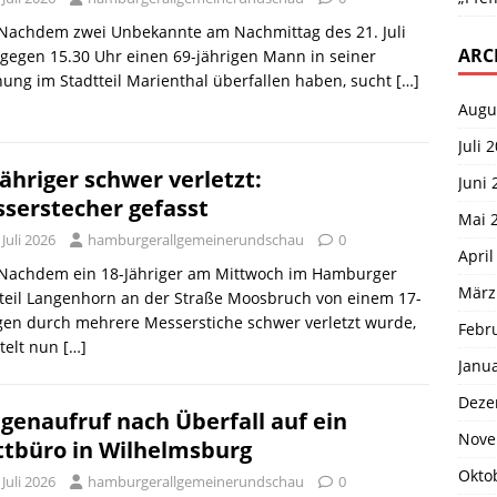
 Nachdem zwei Unbekannte am Nachmittag des 21. Juli
ARC
gegen 15.30 Uhr einen 69-jährigen Mann in seiner
ng im Stadtteil Marienthal überfallen haben, sucht
[…]
Augu
Juli 
Jähriger schwer verletzt:
Juni 
serstecher gefasst
Mai 
 Juli 2026
hamburgerallgemeinerundschau
0
April
. Nachdem ein 18-Jähriger am Mittwoch im Hamburger
März
teil Langenhorn an der Straße Moosbruch von einem 17-
gen durch mehrere Messerstiche schwer verletzt wurde,
Febr
telt nun
[…]
Janu
Deze
genaufruf nach Überfall auf ein
Nove
tbüro in Wilhelmsburg
Okto
 Juli 2026
hamburgerallgemeinerundschau
0