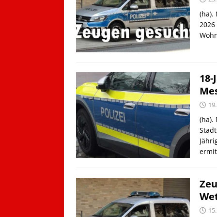
(ha).
2026 
Wohnu
18-
Mes
19.
(ha)
Stadt
Jähri
ermit
Zeu
Wet
15.