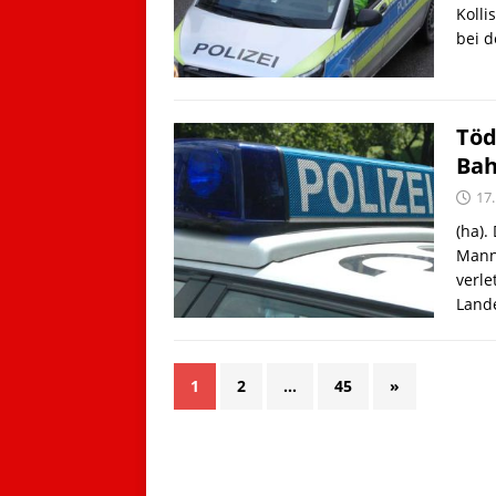
Kolli
bei d
Töd
Bah
17.
(ha).
Mann 
verle
Lande
1
2
…
45
»