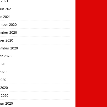
 2021
uar 2021
ar 2021
mber 2020
mber 2020
ber 2020
ember 2020
st 2020
2020
2020
2020
 2020
 2020
uar 2020