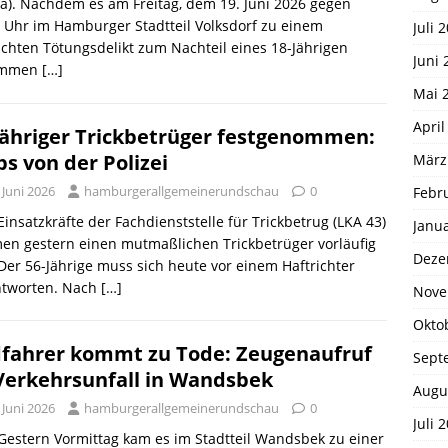
a). Nachdem es am Freitag, dem 19. Juni 2026 gegen
 Uhr im Hamburger Stadtteil Volksdorf zu einem
Juli 
chten Tötungsdelikt zum Nachteil eines 18-Jährigen
Juni 
ommen
[…]
Mai 
April
jähriger Trickbetrüger festgenommen:
ps von der Polizei
März
 Juni 2026
hamburgerallgemeinerundschau
0
Febr
 Einsatzkräfte der Fachdienststelle für Trickbetrug (LKA 43)
Janu
en gestern einen mutmaßlichen Trickbetrüger vorläufig
Deze
 Der 56-Jährige muss sich heute vor einem Haftrichter
ntworten. Nach
[…]
Nove
Okto
fahrer kommt zu Tode: Zeugenaufruf
Sept
Verkehrsunfall in Wandsbek
Augu
 Juni 2026
hamburgerallgemeinerundschau
0
Juli 
 Gestern Vormittag kam es im Stadtteil Wandsbek zu einer