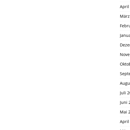
April
März
Febr
Janu
Deze
Nove
Okto
Sept
Augu
Juli 
Juni 
Mai 
April