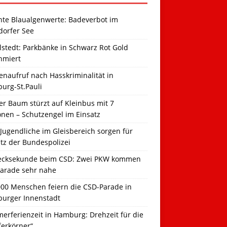
hte Blaualgenwerte: Badeverbot im
dorfer See
llstedt: Parkbänke in Schwarz Rot Gold
hmiert
naufruf nach Hasskriminalität in
urg-St.Pauli
r Baum stürzt auf Kleinbus mit 7
onen – Schutzengel im Einsatz
Jugendliche im Gleisbereich sorgen für
tz der Bundespolizei
ecksekunde beim CSD: Zwei PKW kommen
Parade sehr nahe
000 Menschen feiern die CSD-Parade in
urger Innenstadt
erferienzeit in Hamburg: Drehzeit für die
ferkörner“