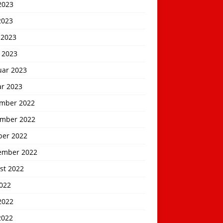
2023
2023
 2023
 2023
uar 2023
ar 2023
mber 2022
mber 2022
ber 2022
ember 2022
st 2022
2022
2022
2022