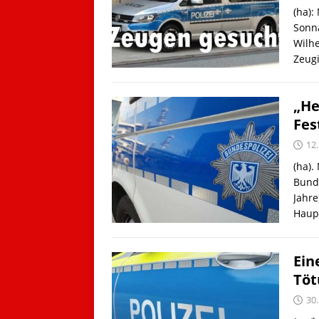
(ha)
Sonn
Wilhe
Zeug
„He
Fes
12.
(ha).
Bunde
Jahr
Haup
Ein
Töt
30.