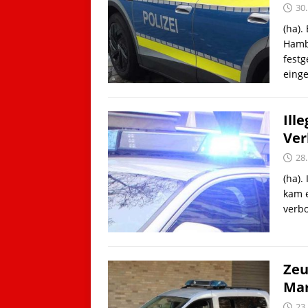
30.
(ha).
Hamb
festg
einge
Ill
Ver
28.
(ha).
kam 
verb
Zeu
Mar
23.