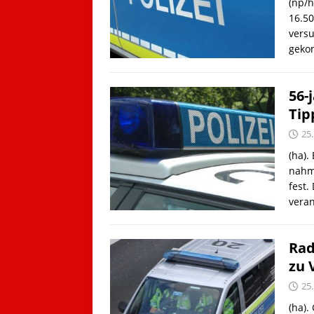
(np/h
16.50
versu
gek
56-
Tip
25.
(ha).
nahm
fest.
vera
Rad
zu 
25.
(ha).