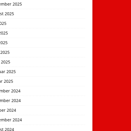
ember 2025
st 2025
2025
2025
2025
 2025
 2025
uar 2025
ar 2025
mber 2024
mber 2024
ber 2024
ember 2024
st 2024