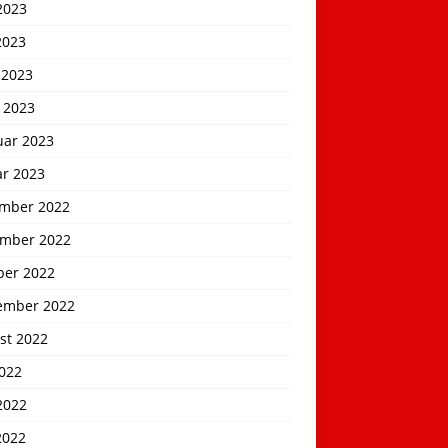
2023
2023
 2023
 2023
uar 2023
ar 2023
mber 2022
mber 2022
ber 2022
ember 2022
st 2022
2022
2022
2022