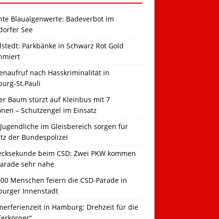
hte Blaualgenwerte: Badeverbot im
dorfer See
llstedt: Parkbänke in Schwarz Rot Gold
hmiert
naufruf nach Hasskriminalität in
urg-St.Pauli
r Baum stürzt auf Kleinbus mit 7
onen – Schutzengel im Einsatz
Jugendliche im Gleisbereich sorgen für
tz der Bundespolizei
ecksekunde beim CSD: Zwei PKW kommen
Parade sehr nahe
000 Menschen feiern die CSD-Parade in
urger Innenstadt
erferienzeit in Hamburg: Drehzeit für die
ferkörner“