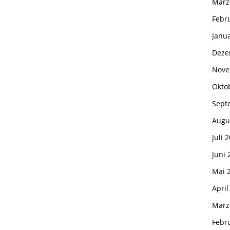
März
Febr
Janu
Deze
Nove
Okto
Sept
Augu
Juli 
Juni 
Mai 
April
März
Febr