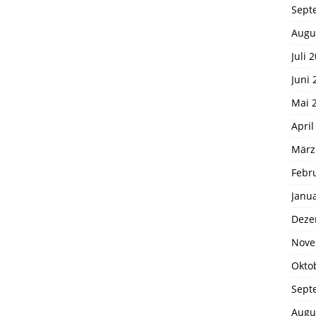
Sept
Augu
Juli 
Juni 
Mai 
April
März
Febr
Janu
Deze
Nove
Okto
Sept
Augu