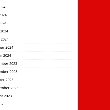
2024
2024
2024
 2024
 2024
uar 2024
ar 2024
mber 2023
mber 2023
ber 2023
ember 2023
st 2023
2023