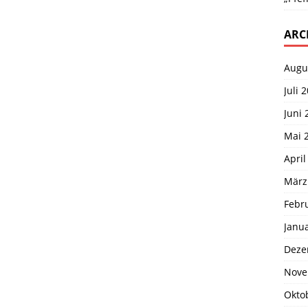
ARC
Augu
Juli 
Juni 
Mai 
April
März
Febr
Janu
Deze
Nove
Okto