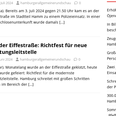
 Juli 2024
hamburgerallgemeinerundschau
0
Erhö
a). Bereits am 3. Juli 2024 gegen 21.50 Uhr kam es an der
Öjen
straße im Stadtteil Hamm zu einem Polizeieinsatz. In einer
chlosenunterkunft wurde damals
[…]
In Bi
besc
Zeuge
Hamb
der Eiffestraße: Richtfest für neue
tungsleitstelle
Große
Pers
Juni 2024
hamburgerallgemeinerundschau
0
Zwei 
r). Monatelang wurde an der Eiffestraße geklotzt, heute
Einsa
urde gefeiert: Richtfest für die modernste
tzleitstelle. Hamburg schreitet mit großen Schritten
Schr
n im Bereich der
[…]
der 
300.
Hamb
Somm
„Pfef