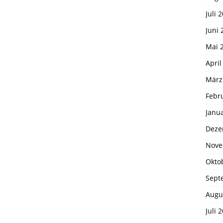
Juli 
Juni 
Mai 
April
März
Febr
Janu
Deze
Nove
Okto
Sept
Augu
Juli 