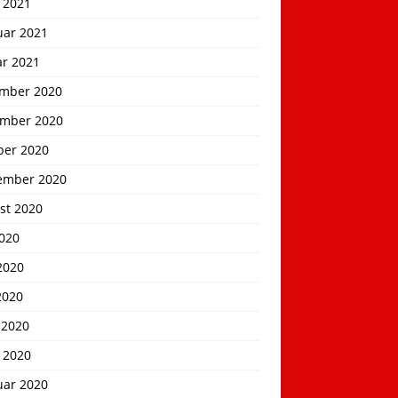
 2021
uar 2021
ar 2021
mber 2020
mber 2020
ber 2020
ember 2020
st 2020
2020
2020
2020
 2020
 2020
uar 2020