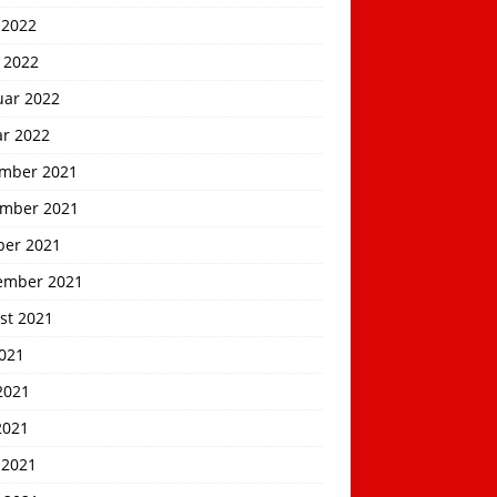
 2022
 2022
uar 2022
ar 2022
mber 2021
mber 2021
ber 2021
ember 2021
st 2021
2021
2021
2021
 2021