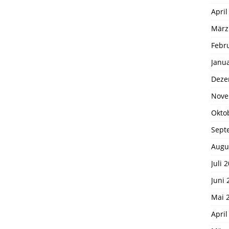
April
März
Febr
Janu
Deze
Nove
Okto
Sept
Augu
Juli 
Juni 
Mai 
April