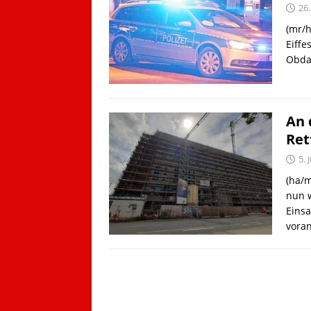
26.
(mr/h
Eiffe
Obda
An 
Ret
5. 
(ha/m
nun w
Einsa
vora