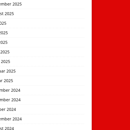
ember 2025
st 2025
2025
2025
2025
 2025
 2025
uar 2025
ar 2025
mber 2024
mber 2024
ber 2024
ember 2024
st 2024