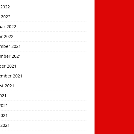
 2022
 2022
uar 2022
ar 2022
mber 2021
mber 2021
ber 2021
ember 2021
st 2021
2021
2021
2021
 2021