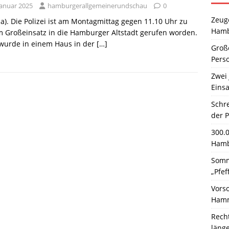
Januar 2025
hamburgerallgemeinerundschau
0
Zeuge
a). Die Polizei ist am Montagmittag gegen 11.10 Uhr zu
Hamb
 Großeinsatz in die Hamburger Altstadt gerufen worden.
 wurde in einem Haus in der
[…]
Große
Pers
Zwei 
Einsa
Schr
der 
300.
Hamb
Somm
„Pfef
Vors
Hamm
Rech
läng