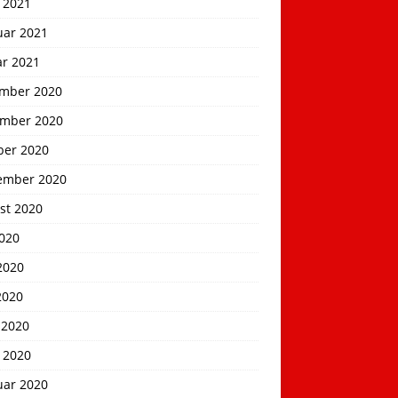
 2021
uar 2021
ar 2021
mber 2020
mber 2020
ber 2020
ember 2020
st 2020
2020
2020
2020
 2020
 2020
uar 2020