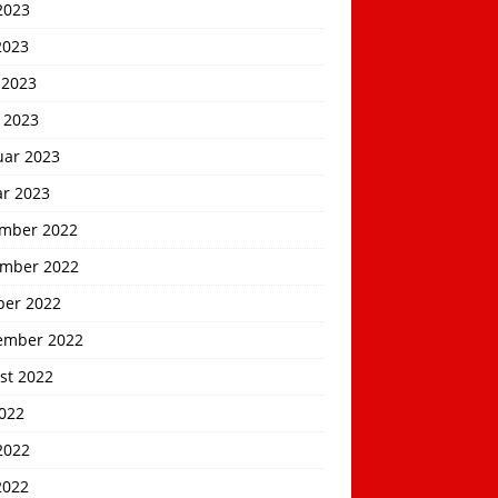
2023
2023
 2023
 2023
uar 2023
ar 2023
mber 2022
mber 2022
ber 2022
ember 2022
st 2022
2022
2022
2022