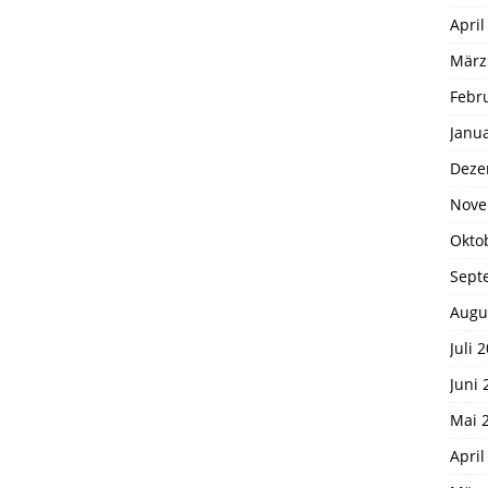
April
März
Febr
Janu
Deze
Nove
Okto
Sept
Augu
Juli 
Juni 
Mai 
April