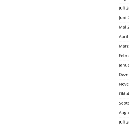
Juli 
Juni 
Mai 
April
März
Febr
Janu
Deze
Nove
Okto
Sept
Augu
Juli 