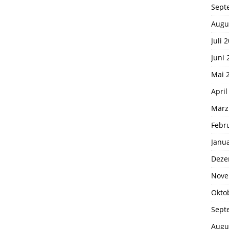
Sept
Augu
Juli 
Juni 
Mai 
April
März
Febr
Janu
Deze
Nove
Okto
Sept
Augu