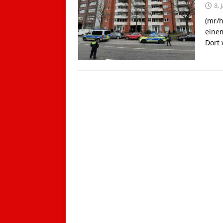
8. 
(mr/h
einem
Dort