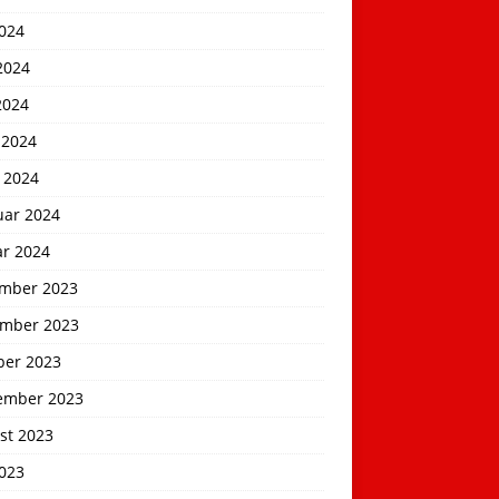
2024
2024
2024
 2024
 2024
uar 2024
ar 2024
mber 2023
mber 2023
ber 2023
ember 2023
st 2023
2023