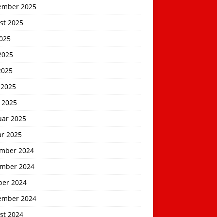
ember 2025
st 2025
2025
2025
2025
 2025
 2025
uar 2025
ar 2025
mber 2024
mber 2024
ber 2024
ember 2024
st 2024