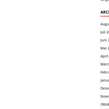
ARC
Augu
Juli 
Juni 
Mai 
April
März
Febr
Janu
Deze
Nove
Okto