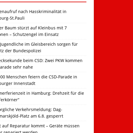
naufruf nach Hasskriminalität in
urg-St.Pauli
r Baum stürzt auf Kleinbus mit 7
onen – Schutzengel im Einsatz
Jugendliche im Gleisbereich sorgen für
tz der Bundespolizei
ecksekunde beim CSD: Zwei PKW kommen
Parade sehr nahe
000 Menschen feiern die CSD-Parade in
urger Innenstadt
erferienzeit in Hamburg: Drehzeit für die
ferkörner“
orgliche Verkehrsmeldung: Dag-
arskjöld-Platz am 6.8. gesperrt
t auf Reparatur kommt – Geräte müssen
er repariert werden