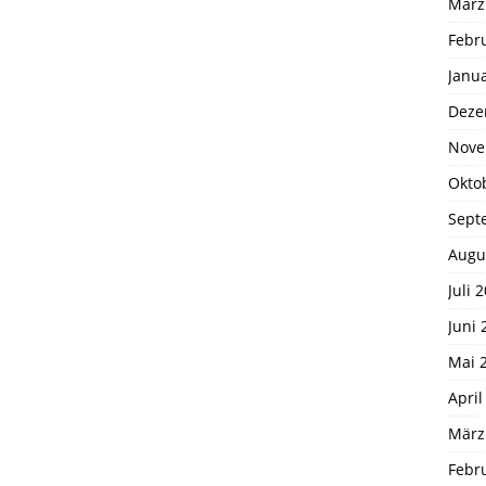
März
Febr
Janu
Deze
Nove
Okto
Sept
Augu
Juli 
Juni 
Mai 
April
März
Febr