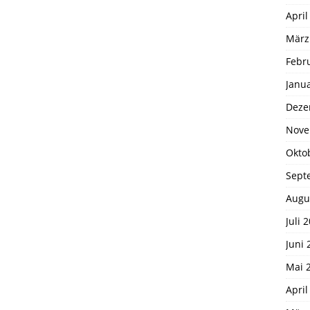
April
März
Febr
Janu
Deze
Nove
Okto
Sept
Augu
Juli 
Juni 
Mai 
April