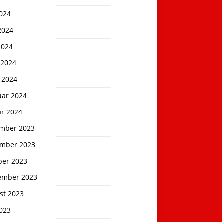
2024
2024
2024
 2024
 2024
uar 2024
ar 2024
mber 2023
mber 2023
ber 2023
ember 2023
st 2023
2023