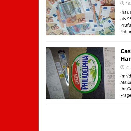
18
(ha)
als 9
Prüfu
Fahn
Cas
Ha
21
(mr/d
Akti
ihr 
Frage