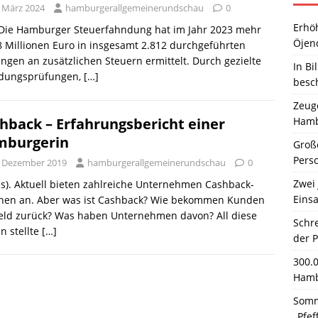
. März 2024
hamburgerallgemeinerundschau
0
Erhö
. Die Hamburger Steuerfahndung hat im Jahr 2023 mehr
Öjen
8 Millionen Euro in insgesamt 2.812 durchgeführten
ngen an zusätzlichen Steuern ermittelt. Durch gezielte
In Bi
dungsprüfungen,
[…]
besc
Zeuge
Hamb
hback – Erfahrungsbericht einer
mburgerin
Große
Pers
. Dezember 2019
hamburgerallgemeinerundschau
0
Zwei 
s). Aktuell bieten zahlreiche Unternehmen Cashback-
Einsa
onen an. Aber was ist Cashback? Wie bekommen Kunden
Geld zurück? Was haben Unternehmen davon? All diese
Schr
n stellte
[…]
der 
300.
Hamb
Somm
„Pfef