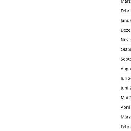
März
Febr
Janu
Deze
Nove
Okto
Sept
Augu
Juli 
Juni 
Mai 
April
März
Febr