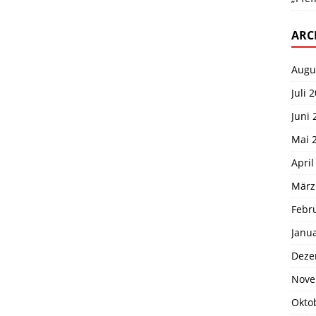
ARC
Augu
Juli 
Juni 
Mai 
April
März
Febr
Janu
Deze
Nove
Okto