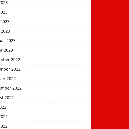
2023
2023
 2023
 2023
uar 2023
ar 2023
mber 2022
mber 2022
ber 2022
ember 2022
st 2022
2022
2022
2022