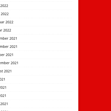
 2022
 2022
uar 2022
ar 2022
mber 2021
mber 2021
ber 2021
ember 2021
st 2021
2021
2021
2021
 2021