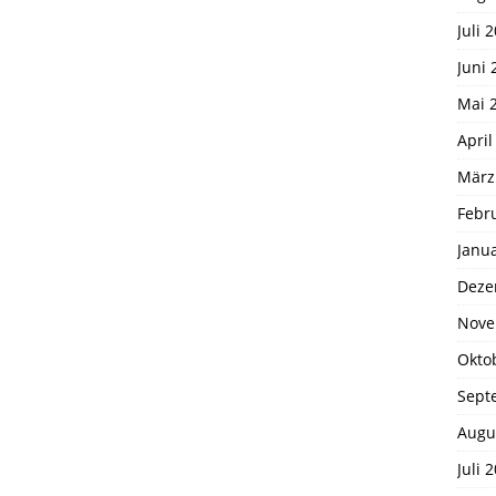
Juli 
Juni 
Mai 
April
März
Febr
Janu
Deze
Nove
Okto
Sept
Augu
Juli 