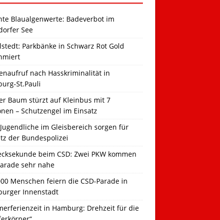
hte Blaualgenwerte: Badeverbot im
dorfer See
llstedt: Parkbänke in Schwarz Rot Gold
hmiert
naufruf nach Hasskriminalität in
urg-St.Pauli
r Baum stürzt auf Kleinbus mit 7
onen – Schutzengel im Einsatz
Jugendliche im Gleisbereich sorgen für
tz der Bundespolizei
ecksekunde beim CSD: Zwei PKW kommen
Parade sehr nahe
000 Menschen feiern die CSD-Parade in
urger Innenstadt
erferienzeit in Hamburg: Drehzeit für die
ferkörner“