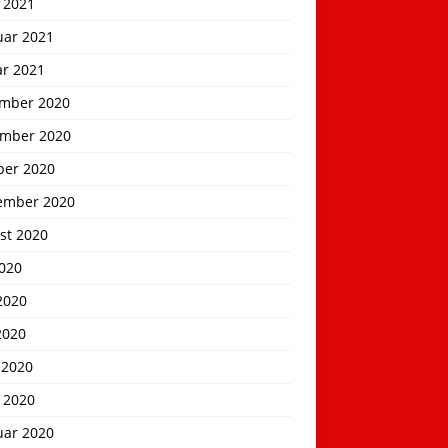
 2021
uar 2021
ar 2021
mber 2020
mber 2020
ber 2020
ember 2020
st 2020
2020
2020
2020
 2020
 2020
uar 2020