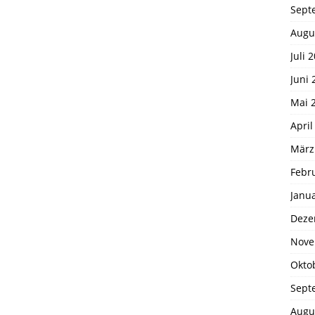
Sept
Augu
Juli 
Juni 
Mai 
April
März
Febr
Janu
Deze
Nove
Okto
Sept
Augu