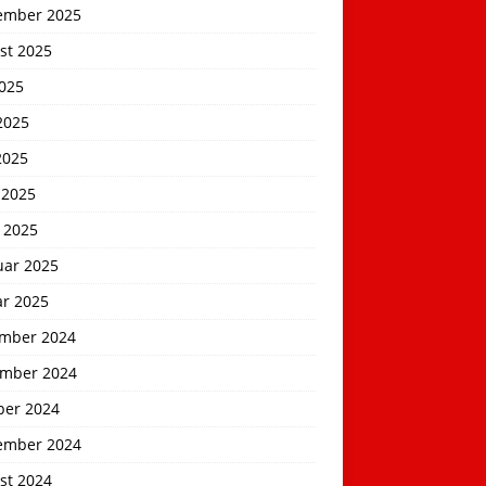
ember 2025
st 2025
2025
2025
2025
 2025
 2025
uar 2025
ar 2025
mber 2024
mber 2024
ber 2024
ember 2024
st 2024