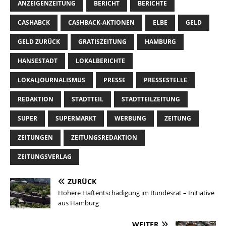
ANZEIGENZEITUNG
BERICHT
BERICHTE
CASHABCK
CASHBACK-AKTIONEN
ELBE
GELD
GELD ZURÜCK
GRATISZEITUNG
HAMBURG
HANSESTADT
LOKALBERICHTE
LOKALJOURNALISMUS
PRESSE
PRESSESTELLE
REDAKTION
STADTTEIL
STADTTEILZEITUNG
SUPER
SUPERMARKT
WERBUNG
ZEITUNG
ZEITUNGEN
ZEITUNGSREDAKTION
ZEITUNGSVERLAG
ZURÜCK
Höhere Haftentschädigung im Bundesrat – Initiative
aus Hamburg
WEITER