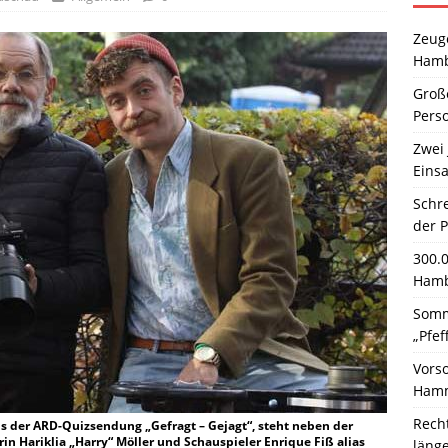
Zeuge
Hamb
Große
Pers
Zwei 
Einsa
Schr
der 
300.
Hamb
Somm
„Pfef
Vors
Hamm
Rech
aus der ARD-Quizsendung „Gefragt – Gejagt“, steht neben der
rin Hariklia „Harry“ Möller und Schauspieler Enrique Fiß alias
läng