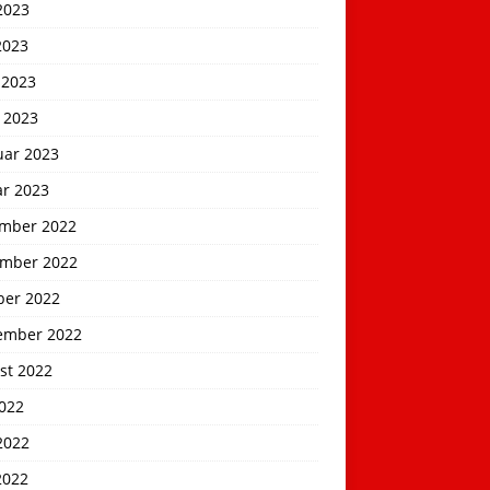
2023
2023
 2023
 2023
uar 2023
ar 2023
mber 2022
mber 2022
ber 2022
ember 2022
st 2022
2022
2022
2022