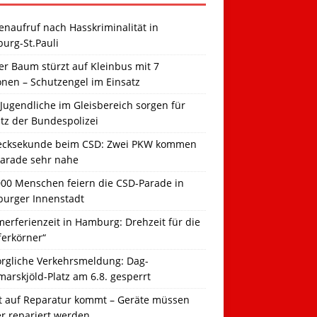
naufruf nach Hasskriminalität in
urg-St.Pauli
r Baum stürzt auf Kleinbus mit 7
onen – Schutzengel im Einsatz
Jugendliche im Gleisbereich sorgen für
tz der Bundespolizei
ecksekunde beim CSD: Zwei PKW kommen
Parade sehr nahe
000 Menschen feiern die CSD-Parade in
urger Innenstadt
erferienzeit in Hamburg: Drehzeit für die
ferkörner“
orgliche Verkehrsmeldung: Dag-
arskjöld-Platz am 6.8. gesperrt
t auf Reparatur kommt – Geräte müssen
er repariert werden