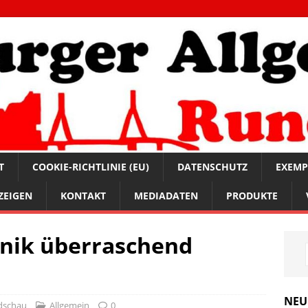
T
COOKIE-RICHTLINIE (EU)
DATENSCHUTZ
EXEMP
ZEIGEN
KONTAKT
MEDIADATEN
PRODUKTE
snik überraschend
NEU
dschau
Allgemein
0