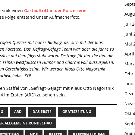
Sept
orsnik einen
Gastauftritt in der Polizeiserie
Augu
ese Folge entstand unser Aufmacherfoto.
Juli 
Juni 
roßen Quizzer mit hoher Bildung, der sich mit der Ilias
Mai 
en Facetten. Das ‚Gefragt-Gejagt‘ Team war über die Jahre zu
April
sätze auf dem Jägerstuhl waren Festtage für ihn, die ihm die
h seinen westfälischen Humor und Charme voll auszuspielen.
März
em Gerechtigkeitssinn. Wir werden Klaus Otto Nagorsnik
Febr
othek, lieber KO!
Janu
en Staffel von „Gefragt-Gejagt“ mit Klaus Otto Nagorsnik
Deze
 im Ersten (ARD) zu sehen sein.
Nove
NG
ARD
DAS ERSTE
GRATISZEITUNG
Okto
Sept
R ALLGEMEINE RUNDSCHAU
Augu
ISZEITUNG
NDR
PRESSE
PRESSEMELDUNG