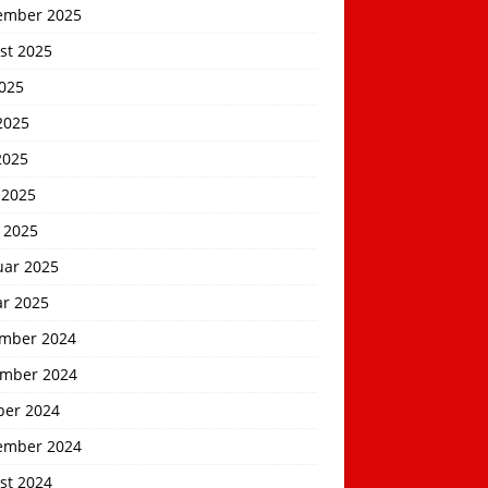
ember 2025
st 2025
2025
2025
2025
 2025
 2025
uar 2025
ar 2025
mber 2024
mber 2024
ber 2024
ember 2024
st 2024