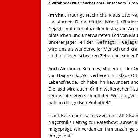
Zivilfahnder Nils Sanchez am Filmset vom "Großst
(mr/ha).
Traurige Nachricht: Klaus Otto Nag
– gestorben. Der gebürtige Münsterländer 
Gejagt“. Auf dem offiziellen Instagram-Acc
plötzlichen und unerwarteten Tod von Klaus
unserer Jäger Teil der `
Gefragt – Gejagt
wird uns als wundervoller Mensch und gra
sind in diesen schweren Zeiten bei seiner 
Auch Alexander Bommes, Moderator der Qu
von Nagorsnik. „Wir verlieren mit Klaus Ott
Lebensfreude. Ich habe ihn bewundert und 
Die Jagd wird auch für ihn weitergehen“, s
verabschiedeten sich mit den Worten: „Wir
bald in der großen Bibliothek“.
Frank Beckmann, seines Zeichens ARD-Koor
Nagorsniks Beitrag zur Rateshow: „Unser Bib
mitgeprägt. Wir verdanken ihm unzählige
ihn geliebt.“