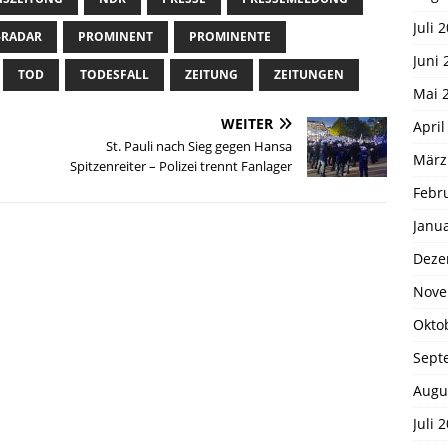
Juli 
-RADAR
PROMINENT
PROMINENTE
Juni 
TOD
TODESFALL
ZEITUNG
ZEITUNGEN
Mai 
WEITER
April
St. Pauli nach Sieg gegen Hansa
März
Spitzenreiter – Polizei trennt Fanlager
Febr
Janu
Deze
Nove
Okto
Sept
Augu
Juli 