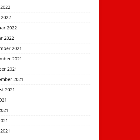
 2022
 2022
uar 2022
ar 2022
mber 2021
mber 2021
ber 2021
ember 2021
st 2021
2021
2021
2021
 2021