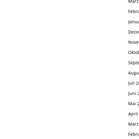
März
Febr
Janu
Deze
Nove
Okto
Sept
Augu
Juli 
Juni 
Mai 
April
März
Febr