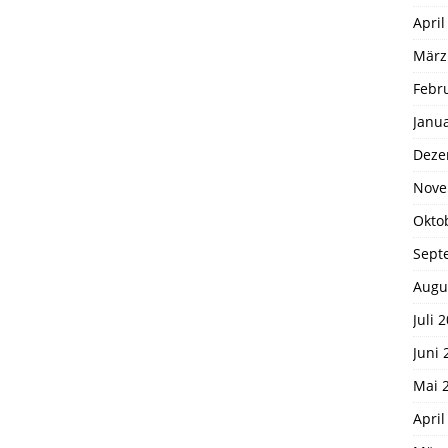
April
März
Febr
Janu
Deze
Nove
Okto
Sept
Augu
Juli 
Juni 
Mai 
April