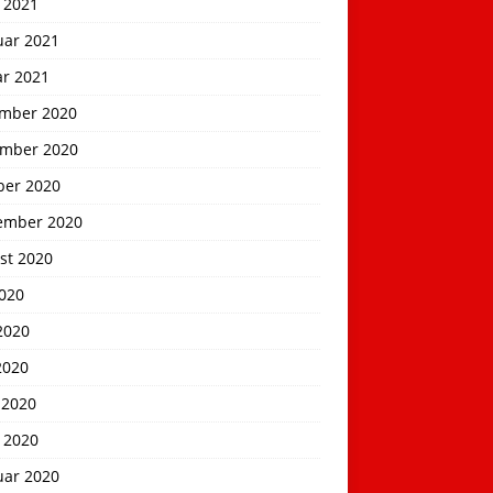
 2021
uar 2021
ar 2021
mber 2020
mber 2020
ber 2020
ember 2020
st 2020
2020
2020
2020
 2020
 2020
uar 2020