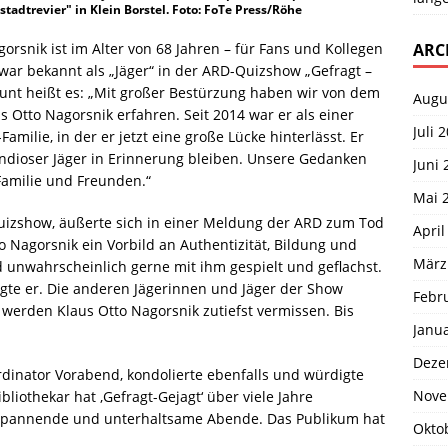
adtrevier" in Klein Borstel. Foto: FoTe Press/Röhe
ARC
orsnik ist im Alter von 68 Jahren – für Fans und Kollegen
war bekannt als „Jäger“ in der ARD-Quizshow „Gefragt –
ount heißt es: „Mit großer Bestürzung haben wir von dem
Augu
 Otto Nagorsnik erfahren. Seit 2014 war er als einer
Juli 
-Familie, in der er jetzt eine große Lücke hinterlässt. Er
ndioser Jäger in Erinnerung bleiben. Unsere Gedanken
Juni 
Familie und Freunden.“
Mai 
izshow, äußerte sich in einer Meldung der ARD zum Tod
April
o Nagorsnik ein Vorbild an Authentizität, Bildung und
März
unwahrscheinlich gerne mit ihm gespielt und geflachst.
agte er. Die anderen Jägerinnen und Jäger der Show
Febr
 werden Klaus Otto Nagorsnik zutiefst vermissen. Bis
Janu
Deze
dinator Vorabend, kondolierte ebenfalls und würdigte
Nove
liothekar hat ‚Gefragt-Gejagt‘ über viele Jahre
 spannende und unterhaltsame Abende. Das Publikum hat
Okto