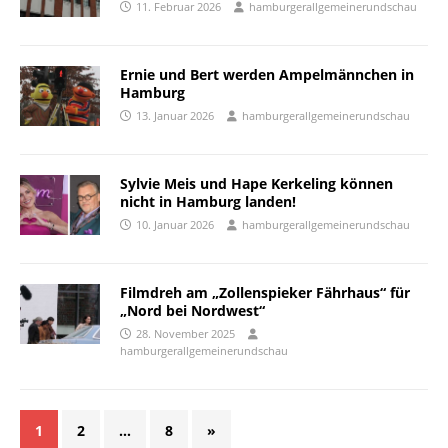
11. Februar 2026
hamburgerallgemeinerundschau
Ernie und Bert werden Ampelmännchen in
Hamburg
13. Januar 2026
hamburgerallgemeinerundschau
Sylvie Meis und Hape Kerkeling können
nicht in Hamburg landen!
10. Januar 2026
hamburgerallgemeinerundschau
Filmdreh am „Zollenspieker Fährhaus“ für
„Nord bei Nordwest“
28. November 2025
hamburgerallgemeinerundschau
1
2
…
8
»