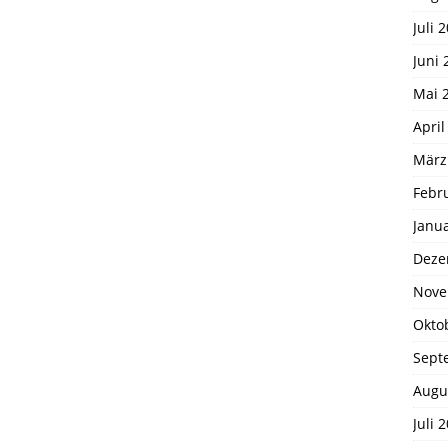
Juli 
Juni 
Mai 
April
März
Febr
Janu
Deze
Nove
Okto
Sept
Augu
Juli 