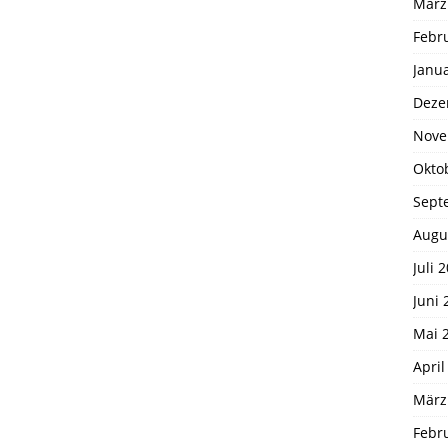
März
Febr
Janu
Deze
Nove
Okto
Sept
Augu
Juli 
Juni 
Mai 
April
März
Febr