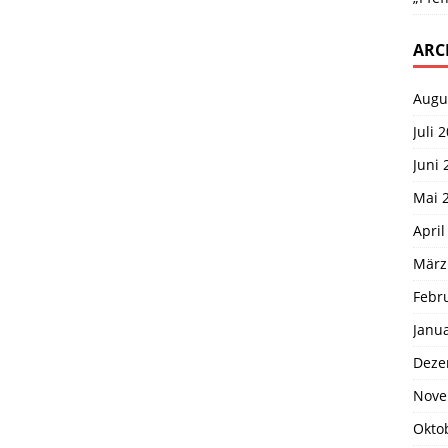
ARC
Augu
Juli 
Juni 
Mai 
April
März
Febr
Janu
Deze
Nove
Okto