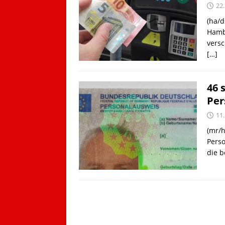
22
(ha/d
Hamb
versc
[…]
46 
Per
11
(mr/h
Perso
die b