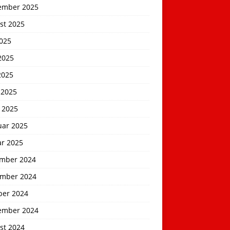
ember 2025
st 2025
2025
2025
2025
 2025
 2025
uar 2025
ar 2025
mber 2024
mber 2024
ber 2024
ember 2024
st 2024