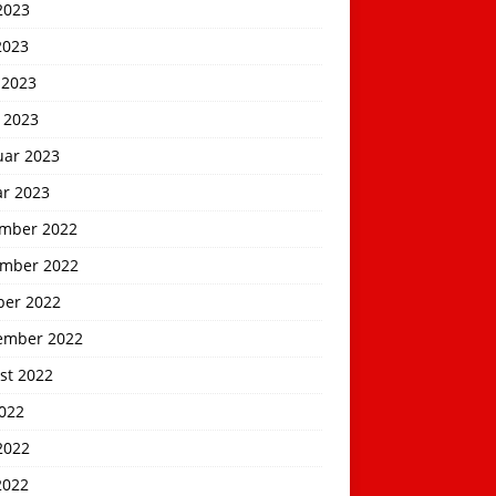
2023
2023
 2023
 2023
uar 2023
ar 2023
mber 2022
mber 2022
ber 2022
ember 2022
st 2022
2022
2022
2022