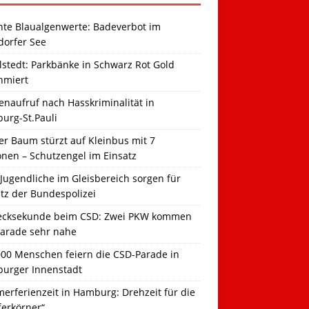
hte Blaualgenwerte: Badeverbot im
dorfer See
llstedt: Parkbänke in Schwarz Rot Gold
hmiert
naufruf nach Hasskriminalität in
urg-St.Pauli
r Baum stürzt auf Kleinbus mit 7
onen – Schutzengel im Einsatz
Jugendliche im Gleisbereich sorgen für
tz der Bundespolizei
ecksekunde beim CSD: Zwei PKW kommen
Parade sehr nahe
000 Menschen feiern die CSD-Parade in
urger Innenstadt
erferienzeit in Hamburg: Drehzeit für die
ferkörner“