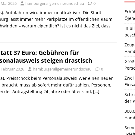
. Mai 2026
hamburgerallgemeinerundschau
0
Erhö
s). Autofahren wird immer unattraktiver. Die Stadt
Öjen
urg lässt immer mehr Parkplätze im öffentlichen Raum
hwinden – warum eigentlich? Ist es nicht das Ziel, dass
In Bi
besc
Zeuge
Hamb
statt 37 Euro: Gebühren für
sonalausweis steigen drastisch
Große
Pers
. Februar 2026
hamburgerallgemeinerundschau
0
Zwei 
a). Preisschock beim Personalausweis! Wer einen neuen
Einsa
 braucht, muss ab sofort mehr dafür zahlen. Personen,
ei der Antragstellung 24 Jahre oder älter sind,
[…]
Schr
der 
300.
Hamb
Somm
„Pfef