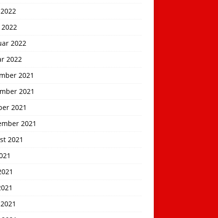
 2022
 2022
uar 2022
ar 2022
mber 2021
mber 2021
ber 2021
ember 2021
st 2021
2021
2021
2021
 2021