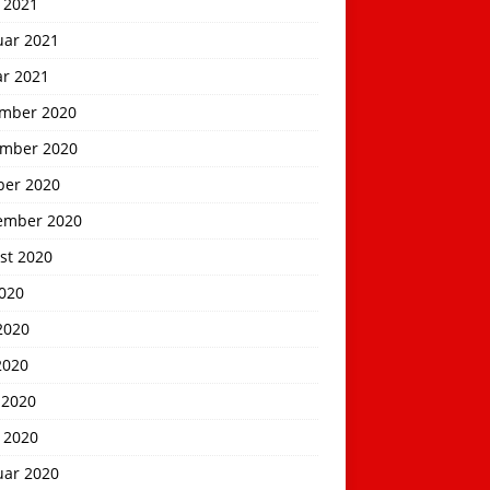
 2021
uar 2021
ar 2021
mber 2020
mber 2020
ber 2020
ember 2020
st 2020
2020
2020
2020
 2020
 2020
uar 2020