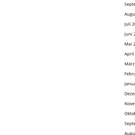
Sept
Augu
Juli 
Juni 
Mai 
April
März
Febr
Janu
Deze
Nove
Okto
Sept
Augu