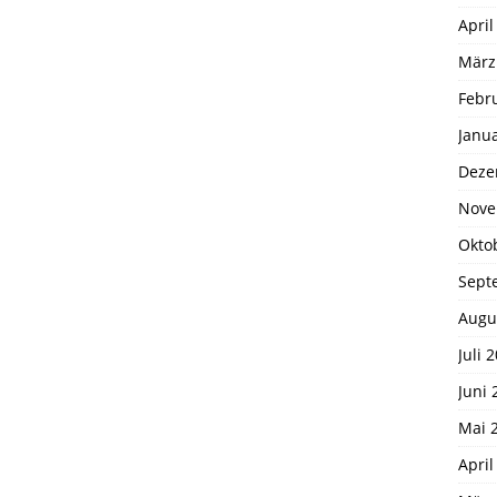
April
März
Febr
Janu
Deze
Nove
Okto
Sept
Augu
Juli 
Juni 
Mai 
April