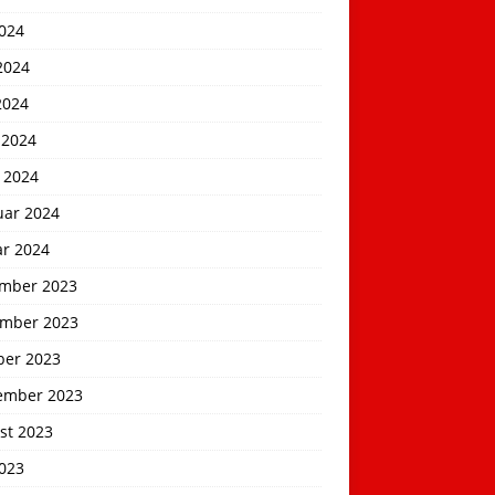
2024
2024
2024
 2024
 2024
uar 2024
ar 2024
mber 2023
mber 2023
ber 2023
ember 2023
st 2023
2023