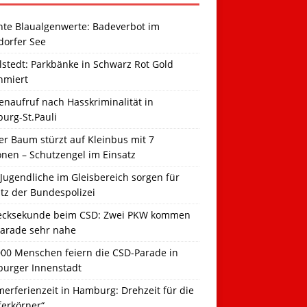
hte Blaualgenwerte: Badeverbot im
dorfer See
llstedt: Parkbänke in Schwarz Rot Gold
hmiert
naufruf nach Hasskriminalität in
urg-St.Pauli
r Baum stürzt auf Kleinbus mit 7
onen – Schutzengel im Einsatz
Jugendliche im Gleisbereich sorgen für
tz der Bundespolizei
ecksekunde beim CSD: Zwei PKW kommen
Parade sehr nahe
000 Menschen feiern die CSD-Parade in
urger Innenstadt
erferienzeit in Hamburg: Drehzeit für die
ferkörner“