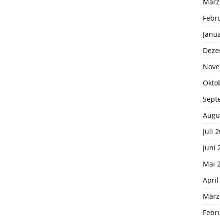
März
Febr
Janu
Deze
Nove
Okto
Sept
Augu
Juli 
Juni 
Mai 
April
März
Febr