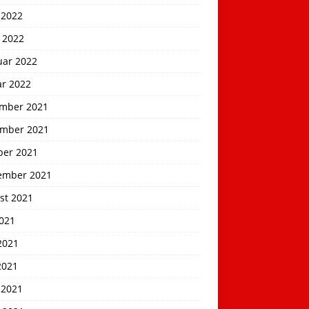
 2022
 2022
uar 2022
ar 2022
mber 2021
mber 2021
ber 2021
ember 2021
st 2021
2021
2021
2021
 2021