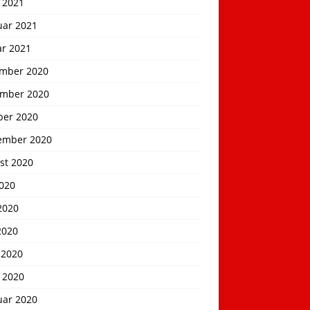
 2021
uar 2021
ar 2021
mber 2020
mber 2020
ber 2020
ember 2020
st 2020
2020
2020
2020
 2020
 2020
uar 2020