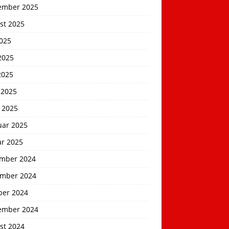
ember 2025
st 2025
2025
2025
2025
 2025
 2025
uar 2025
ar 2025
mber 2024
mber 2024
ber 2024
ember 2024
st 2024