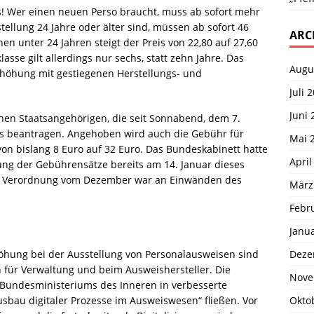
s! Wer einen neuen Perso braucht, muss ab sofort mehr
tellung 24 Jahre oder älter sind, müssen ab sofort 46
ARC
nen unter 24 Jahren steigt der Preis von 22,80 auf 27,60
asse gilt allerdings nur sechs, statt zehn Jahre. Das
Augu
höhung mit gestiegenen Herstellungs- und
Juli 
Juni 
hen Staatsangehörigen, die seit Sonnabend, dem 7.
s beantragen. Angehoben wird auch die Gebühr für
Mai 
 von bislang 8 Euro auf 32 Euro. Das Bundeskabinett hatte
April
g der Gebührensätze bereits am 14. Januar dieses
der Verordnung vom Dezember war an Einwänden des
März
Febr
Janu
Deze
hung bei der Ausstellung von Personalausweisen sind
n für Verwaltung und beim Ausweishersteller. Die
Nove
undesministeriums des Inneren in verbesserte
Okto
sbau digitaler Prozesse im Ausweiswesen“ fließen. Vor