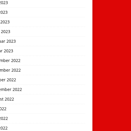
2023
2023
 2023
 2023
uar 2023
ar 2023
mber 2022
mber 2022
ber 2022
ember 2022
st 2022
2022
2022
2022