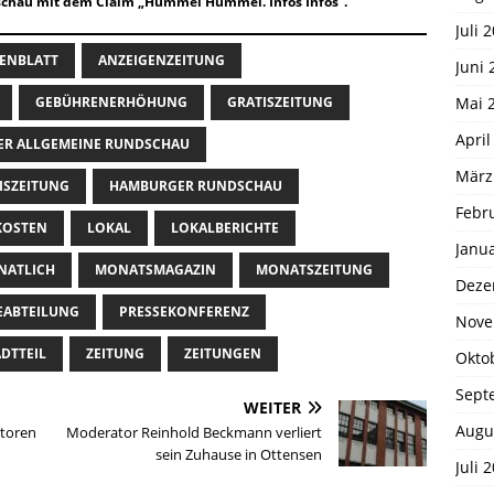
chau mit dem Claim „Hummel Hummel. Infos Infos“.
Juli 
ENBLATT
ANZEIGENZEITUNG
Juni 
Mai 
GEBÜHRENERHÖHUNG
GRATISZEITUNG
April
R ALLGEMEINE RUNDSCHAU
März
ISZEITUNG
HAMBURGER RUNDSCHAU
Febr
KOSTEN
LOKAL
LOKALBERICHTE
Janu
NATLICH
MONATSMAGAZIN
MONATSZEITUNG
Deze
EABTEILUNG
PRESSEKONFERENZ
Nove
DTTEIL
ZEITUNG
ZEITUNGEN
Okto
Sept
WEITER
Augu
ktoren
Moderator Reinhold Beckmann verliert
sein Zuhause in Ottensen
Juli 