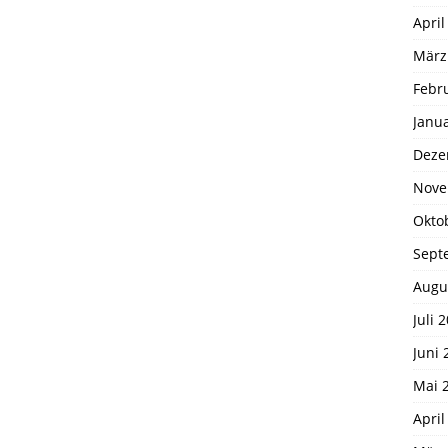
April
März
Febr
Janu
Deze
Nove
Okto
Sept
Augu
Juli 
Juni 
Mai 
April