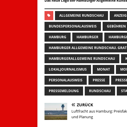
Das neue Logo der Hamburger Allgemeine Runds
ALLGEMEINE RUNDSCHAU
ANZEIG
BUNDESPERSONALAUSWEIS
GEBÜHREN
HAMBURG
HAMBURGER
HAMBURGE
HAMBURGER ALLGEMEINE RUNDSCHAU. GRAT
HAMBURGERALLGEMEINE RUNDSCHAU
LOKALJOURNALISMUS
MONAT
MO
PERSONALAUSWEIS
PRESSE
PRESS
PRESSEMELDUNG
RUNDSCHAU
STA
ZURÜCK
Luftfracht aus Hamburg: Preisfa
und Planung