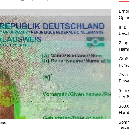
Erhö
Öjen
In Bi
besc
Zeuge
Hamb
Große
Pers
Zwei 
Einsa
Schr
der 
300.
Hamb
Somm
ress
„Pfef