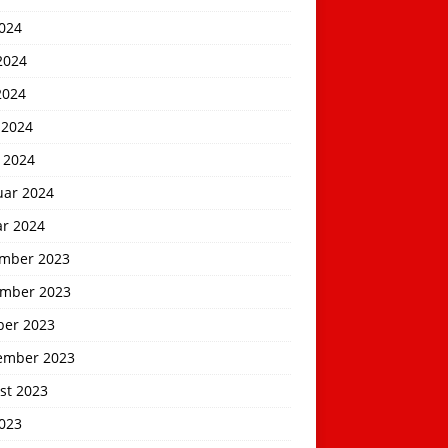
2024
2024
2024
 2024
 2024
uar 2024
ar 2024
mber 2023
mber 2023
ber 2023
ember 2023
st 2023
2023