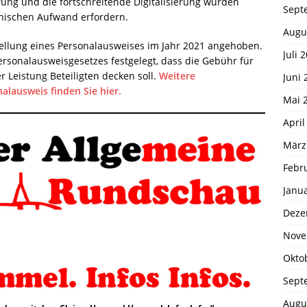
fung und die fortschreitende Digitalisierung würden
Sept
nischen Aufwand erfordern.
Augu
ellung eines Personalausweises im Jahr 2021 angehoben.
Juli 
ersonalausweisgesetzes festgelegt, dass die Gebühr für
r Leistung Beteiligten decken soll.
Weitere
Juni 
lausweis finden Sie hier.
Mai 
April
März
Febr
Janu
Deze
Nove
Okto
Sept
Augu