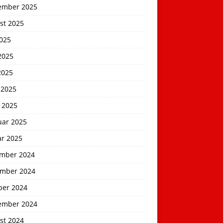
ember 2025
st 2025
2025
2025
2025
 2025
 2025
uar 2025
ar 2025
mber 2024
mber 2024
ber 2024
ember 2024
st 2024