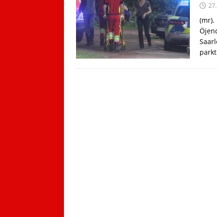
27.
(mr).
Öjend
Saarl
park