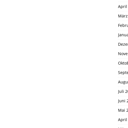
April
März
Febr
Janu
Deze
Nove
Okto
Sept
Augu
Juli 
Juni 
Mai 
April