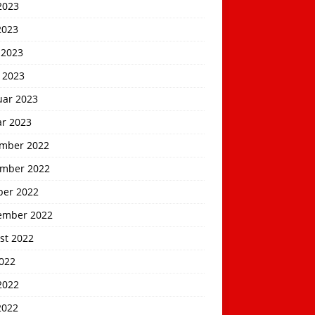
2023
2023
 2023
 2023
uar 2023
ar 2023
mber 2022
mber 2022
ber 2022
ember 2022
st 2022
2022
2022
2022