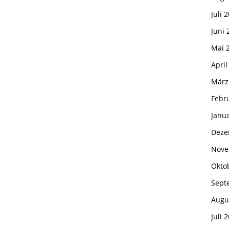
Juli 
Juni 
Mai 
April
März
Febr
Janu
Deze
Nove
Okto
Sept
Augu
Juli 