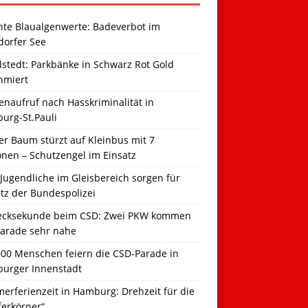
hte Blaualgenwerte: Badeverbot im
dorfer See
llstedt: Parkbänke in Schwarz Rot Gold
hmiert
naufruf nach Hasskriminalität in
urg-St.Pauli
r Baum stürzt auf Kleinbus mit 7
onen – Schutzengel im Einsatz
Jugendliche im Gleisbereich sorgen für
tz der Bundespolizei
ecksekunde beim CSD: Zwei PKW kommen
Parade sehr nahe
000 Menschen feiern die CSD-Parade in
urger Innenstadt
erferienzeit in Hamburg: Drehzeit für die
ferkörner“