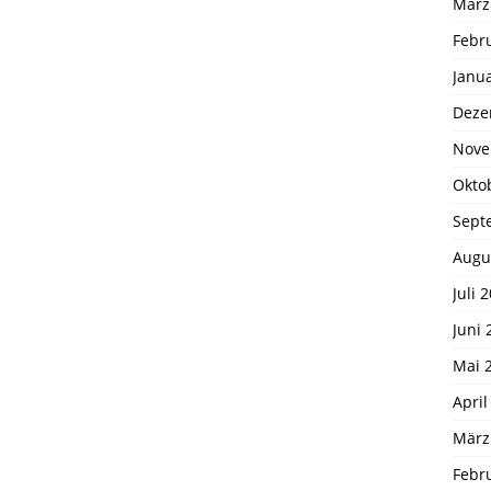
März
Febr
Janu
Deze
Nove
Okto
Sept
Augu
Juli 
Juni 
Mai 
April
März
Febr