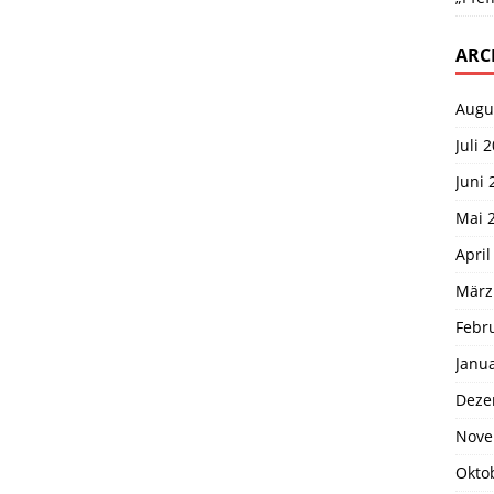
ARC
Augu
Juli 
Juni 
Mai 
April
März
Febr
Janu
Deze
Nove
Okto