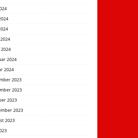
2024
2024
2024
 2024
 2024
uar 2024
ar 2024
mber 2023
mber 2023
ber 2023
ember 2023
st 2023
2023