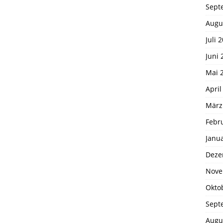
Sept
Augu
Juli 
Juni 
Mai 
April
März
Febr
Janu
Deze
Nove
Okto
Sept
Augu