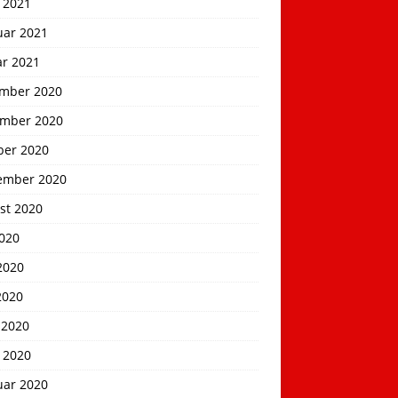
 2021
uar 2021
ar 2021
mber 2020
mber 2020
ber 2020
ember 2020
st 2020
2020
2020
2020
 2020
 2020
uar 2020