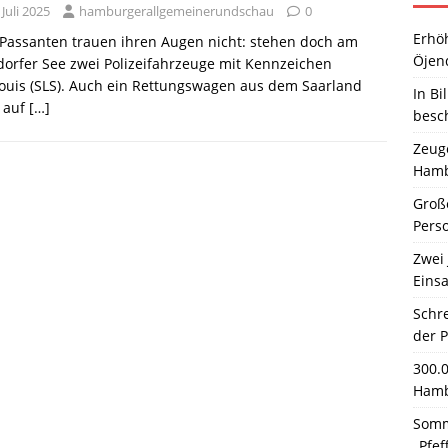
 Juli 2025
hamburgerallgemeinerundschau
0
Erhö
 Passanten trauen ihren Augen nicht: stehen doch am
Öjen
orfer See zwei Polizeifahrzeuge mit Kennzeichen
ouis (SLS). Auch ein Rettungswagen aus dem Saarland
In Bi
t auf
[…]
besc
Zeuge
Hamb
Große
Pers
Zwei 
Einsa
Schr
der 
300.
Hamb
Somm
„Pfef