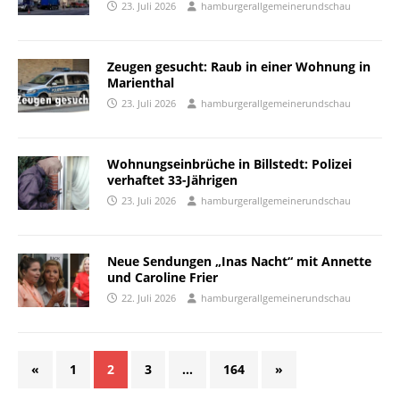
23. Juli 2026
hamburgerallgemeinerundschau
Zeugen gesucht: Raub in einer Wohnung in
Marienthal
23. Juli 2026
hamburgerallgemeinerundschau
Wohnungseinbrüche in Billstedt: Polizei
verhaftet 33-Jährigen
23. Juli 2026
hamburgerallgemeinerundschau
Neue Sendungen „Inas Nacht“ mit Annette
und Caroline Frier
22. Juli 2026
hamburgerallgemeinerundschau
«
1
2
3
…
164
»