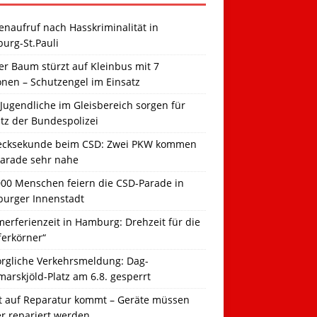
naufruf nach Hasskriminalität in
urg-St.Pauli
r Baum stürzt auf Kleinbus mit 7
onen – Schutzengel im Einsatz
Jugendliche im Gleisbereich sorgen für
tz der Bundespolizei
ecksekunde beim CSD: Zwei PKW kommen
Parade sehr nahe
000 Menschen feiern die CSD-Parade in
urger Innenstadt
erferienzeit in Hamburg: Drehzeit für die
ferkörner“
orgliche Verkehrsmeldung: Dag-
arskjöld-Platz am 6.8. gesperrt
t auf Reparatur kommt – Geräte müssen
er repariert werden