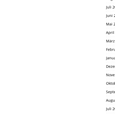
Juli 
Juni 
Mai 
April
März
Febr
Janu
Deze
Nove
Okto
Sept
Augu
Juli 