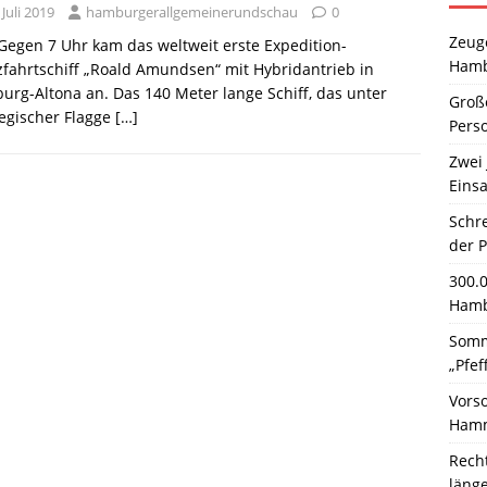
 Juli 2019
hamburgerallgemeinerundschau
0
Zeuge
 Gegen 7 Uhr kam das weltweit erste Expedition-
Hamb
fahrtschiff „Roald Amundsen“ mit Hybridantrieb in
rg-Altona an. Das 140 Meter lange Schiff, das unter
Große
egischer Flagge
[…]
Pers
Zwei 
Einsa
Schr
der 
300.
Hamb
Somm
„Pfef
Vors
Hamm
Rech
läng