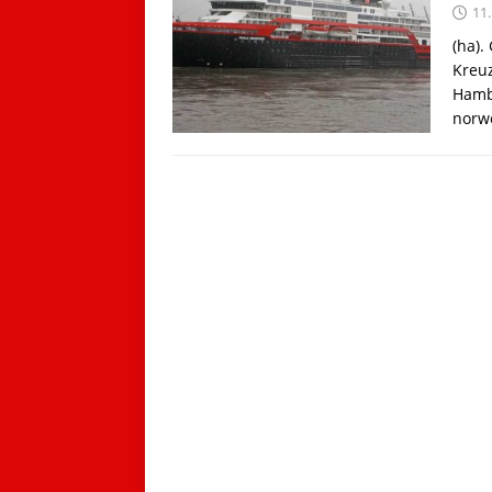
11.
(ha).
Kreuz
Hambu
norw