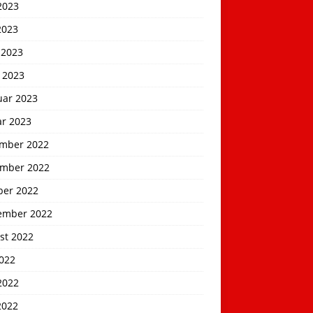
2023
2023
 2023
 2023
uar 2023
ar 2023
mber 2022
mber 2022
ber 2022
ember 2022
st 2022
2022
2022
2022