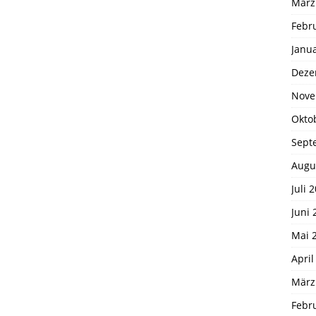
März
Febr
Janu
Deze
Nove
Okto
Sept
Augu
Juli 
Juni 
Mai 
April
März
Febr