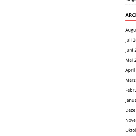
ARC
Augu
Juli 
Juni 
Mai 
April
März
Febr
Janu
Deze
Nove
Okto