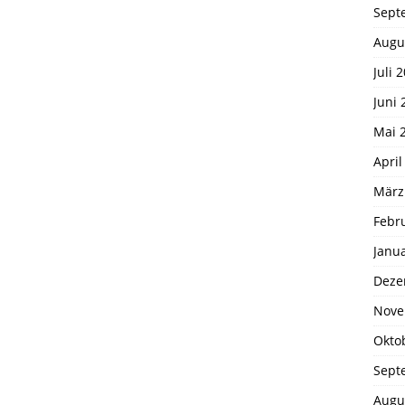
Sept
Augu
Juli 
Juni 
Mai 
April
März
Febr
Janu
Deze
Nove
Okto
Sept
Augu