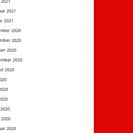
 2021
uar 2021
ar 2021
mber 2020
mber 2020
ber 2020
ember 2020
st 2020
2020
2020
2020
 2020
 2020
uar 2020