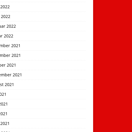
 2022
 2022
uar 2022
ar 2022
mber 2021
mber 2021
ber 2021
ember 2021
st 2021
2021
2021
2021
 2021