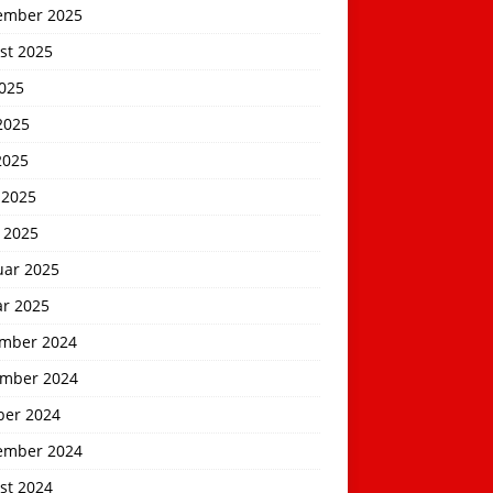
ember 2025
st 2025
2025
2025
2025
 2025
 2025
uar 2025
ar 2025
mber 2024
mber 2024
ber 2024
ember 2024
st 2024