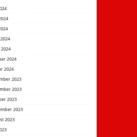
2024
2024
2024
 2024
 2024
uar 2024
ar 2024
mber 2023
mber 2023
ber 2023
ember 2023
st 2023
2023