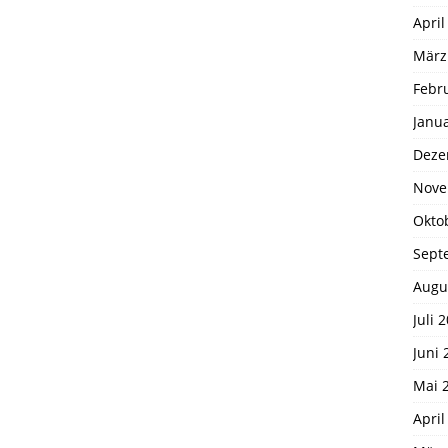
April
März
Febr
Janu
Deze
Nove
Okto
Sept
Augu
Juli 
Juni 
Mai 
April