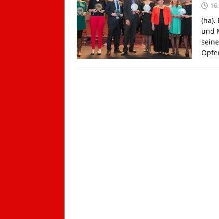
16
(ha).
und M
seine
Opfe