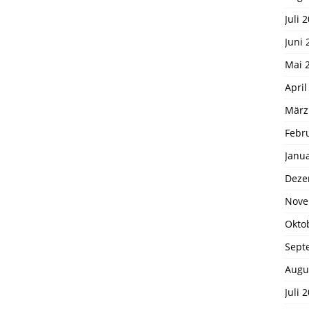
Juli 
Juni 
Mai 
April
März
Febr
Janu
Deze
Nove
Okto
Sept
Augu
Juli 