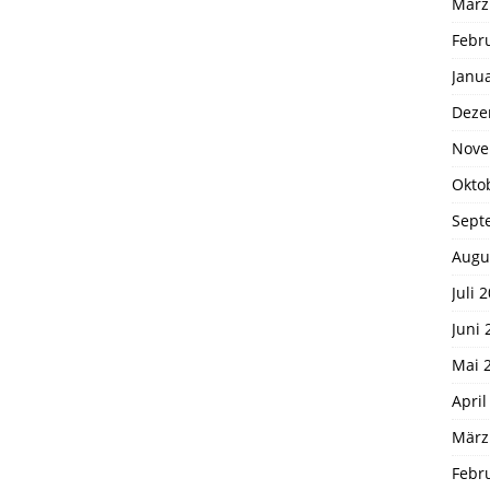
März
Febr
Janu
Deze
Nove
Okto
Sept
Augu
Juli 
Juni 
Mai 
April
März
Febr