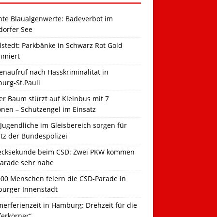
hte Blaualgenwerte: Badeverbot im
dorfer See
llstedt: Parkbänke in Schwarz Rot Gold
hmiert
naufruf nach Hasskriminalität in
urg-St.Pauli
r Baum stürzt auf Kleinbus mit 7
onen – Schutzengel im Einsatz
Jugendliche im Gleisbereich sorgen für
tz der Bundespolizei
ecksekunde beim CSD: Zwei PKW kommen
Parade sehr nahe
000 Menschen feiern die CSD-Parade in
urger Innenstadt
erferienzeit in Hamburg: Drehzeit für die
ferkörner“