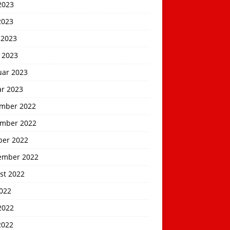
2023
2023
 2023
 2023
uar 2023
ar 2023
mber 2022
mber 2022
ber 2022
ember 2022
st 2022
2022
2022
2022