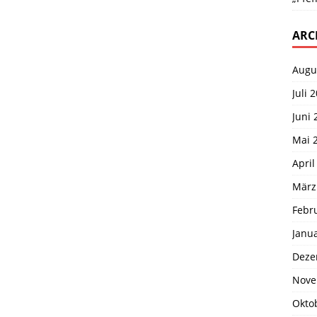
ARC
Augu
Juli 
Juni 
Mai 
April
März
Febr
Janu
Deze
Nove
Okto