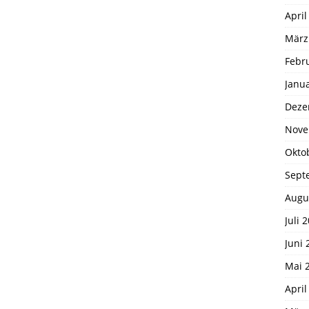
April
März
Febr
Janu
Deze
Nove
Okto
Sept
Augu
Juli 
Juni 
Mai 
April