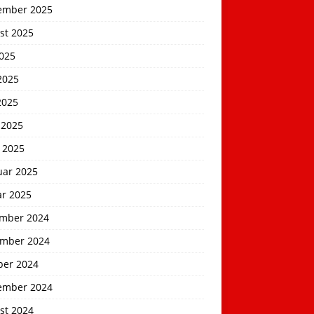
ember 2025
st 2025
2025
2025
2025
 2025
 2025
uar 2025
ar 2025
mber 2024
mber 2024
ber 2024
ember 2024
st 2024