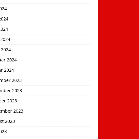
2024
2024
2024
 2024
 2024
uar 2024
ar 2024
mber 2023
mber 2023
ber 2023
ember 2023
st 2023
2023