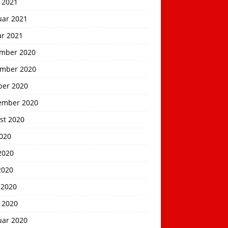
 2021
uar 2021
ar 2021
mber 2020
mber 2020
ber 2020
ember 2020
st 2020
2020
2020
2020
 2020
 2020
uar 2020