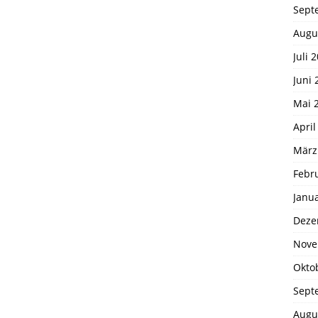
Sept
Augu
Juli 
Juni 
Mai 
April
März
Febr
Janu
Deze
Nove
Okto
Sept
Augu