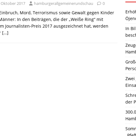
. Oktober 2017
hamburgerallgemeinerundschau
0
Erhö
 Einbruch, Mord, Terrorismus sowie Gewalt gegen Kinder
Öjen
änner: In den Beiträgen, die der „Weiße Ring“ mit
m Journalisten-Preis 2017 ausgezeichnet hat, werden
In Bi
r
[…]
besc
Zeuge
Hamb
Große
Pers
Zwei 
Einsa
Schr
der 
300.
Hamb
Somm
„Pfef