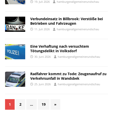
19. Juli 2026
hamburgerallgemeinerundschau
Verbundeinsatz in Billbrook: Verstöße bei
Betrieben und Fahrzeugen
11. Juli 2026
hamburgerallgemeinerundschau
Eine Verhaftung nach versuchtem
Tötungsdelikt in Volksdorf
30. Juni 2026
hamburgerallgemeinerundschau
Radfahrer kommt zu Tode: Zeugenaufruf zu
Verkehrsunfall in Wandsbek
25. Juni 2026
hamburgerallgemeinerundschau
1
2
…
19
»