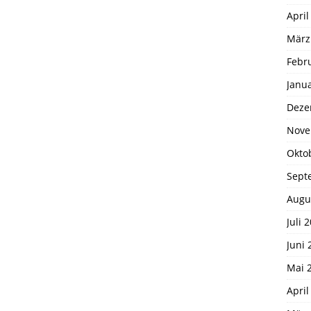
April
März
Febr
Janu
Deze
Nove
Okto
Sept
Augu
Juli 
Juni 
Mai 
April