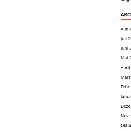
ARC
Augu
Juli 
Juni 
Mai 
April
März
Febr
Janu
Deze
Nove
Okto