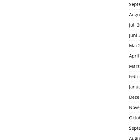
Sept
Augu
Juli 
Juni 
Mai 
April
März
Febr
Janu
Deze
Nove
Okto
Sept
Augu