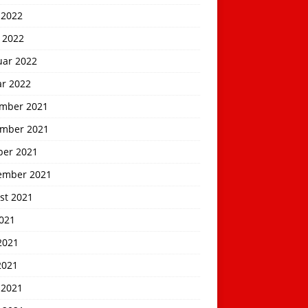
 2022
 2022
uar 2022
ar 2022
mber 2021
mber 2021
ber 2021
ember 2021
st 2021
2021
2021
2021
 2021