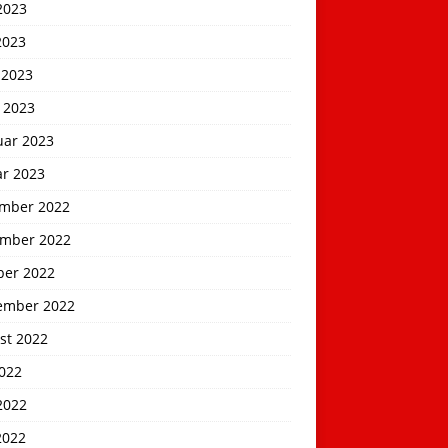
2023
2023
 2023
 2023
uar 2023
ar 2023
mber 2022
mber 2022
ber 2022
ember 2022
st 2022
2022
2022
2022