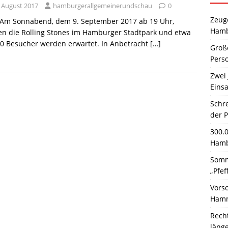
. August 2017
hamburgerallgemeinerundschau
0
Zeuge
. Am Sonnabend, dem 9. September 2017 ab 19 Uhr,
Hamb
en die Rolling Stones im Hamburger Stadtpark und etwa
0 Besucher werden erwartet. In Anbetracht
[…]
Große
Pers
Zwei 
Einsa
Schr
der 
300.
Hamb
Somm
„Pfef
Vors
Hamm
Rech
läng