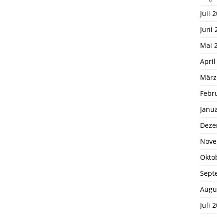
Juli 
Juni 
Mai 
April
März
Febr
Janu
Deze
Nove
Okto
Sept
Augu
Juli 