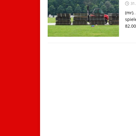
31
(mr)
spiel
82.00