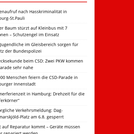
naufruf nach Hasskriminalität in
urg-St.Pauli
r Baum stürzt auf Kleinbus mit 7
onen – Schutzengel im Einsatz
Jugendliche im Gleisbereich sorgen für
tz der Bundespolizei
ecksekunde beim CSD: Zwei PKW kommen
Parade sehr nahe
000 Menschen feiern die CSD-Parade in
urger Innenstadt
erferienzeit in Hamburg: Drehzeit für die
ferkörner“
orgliche Verkehrsmeldung: Dag-
arskjöld-Platz am 6.8. gesperrt
t auf Reparatur kommt – Geräte müssen
er repariert werden