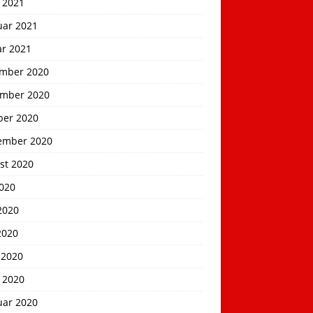
 2021
uar 2021
ar 2021
mber 2020
mber 2020
ber 2020
ember 2020
st 2020
2020
2020
2020
 2020
 2020
uar 2020