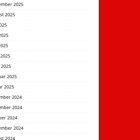
ember 2025
st 2025
2025
2025
2025
 2025
 2025
uar 2025
ar 2025
mber 2024
mber 2024
ber 2024
ember 2024
st 2024