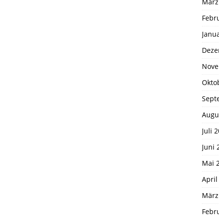
März
Febr
Janu
Deze
Nove
Okto
Sept
Augu
Juli 
Juni 
Mai 
April
März
Febr