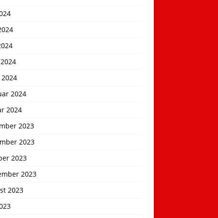
2024
2024
2024
 2024
 2024
uar 2024
ar 2024
mber 2023
mber 2023
ber 2023
ember 2023
st 2023
2023