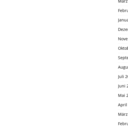
März
Febr
Janu
Deze
Nove
Okto
Sept
Augu
Juli 
Juni 
Mai 
April
März
Febr