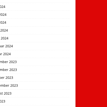
2024
2024
2024
 2024
 2024
uar 2024
ar 2024
mber 2023
mber 2023
ber 2023
ember 2023
st 2023
2023