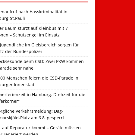
naufruf nach Hasskriminalität in
urg-St.Pauli
r Baum stürzt auf Kleinbus mit 7
onen – Schutzengel im Einsatz
Jugendliche im Gleisbereich sorgen für
tz der Bundespolizei
ecksekunde beim CSD: Zwei PKW kommen
Parade sehr nahe
000 Menschen feiern die CSD-Parade in
urger Innenstadt
erferienzeit in Hamburg: Drehzeit für die
ferkörner“
orgliche Verkehrsmeldung: Dag-
arskjöld-Platz am 6.8. gesperrt
t auf Reparatur kommt – Geräte müssen
er repariert werden