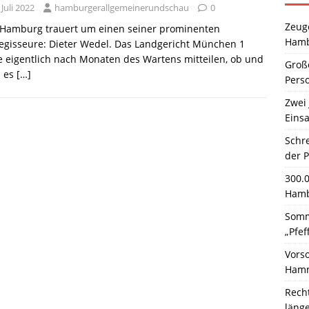
 Juli 2022
hamburgerallgemeinerundschau
0
Zeuge
. Hamburg trauert um einen seiner prominenten
Hamb
egisseure: Dieter Wedel. Das Landgericht München 1
e eigentlich nach Monaten des Wartens mitteilen, ob und
Große
 es
[…]
Pers
Zwei 
Einsa
Schr
der 
300.
Hamb
Somm
„Pfef
Vors
Hamm
Rech
läng