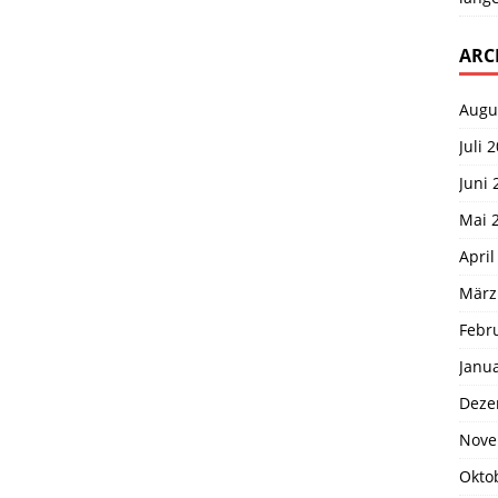
ARC
Augu
Juli 
Juni 
Mai 
April
März
Febr
Janu
Deze
Nove
Okto