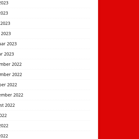
2023
2023
 2023
 2023
uar 2023
ar 2023
mber 2022
mber 2022
ber 2022
ember 2022
st 2022
2022
2022
2022