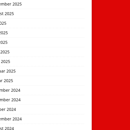
ember 2025
st 2025
2025
2025
2025
 2025
 2025
uar 2025
ar 2025
mber 2024
mber 2024
ber 2024
ember 2024
st 2024