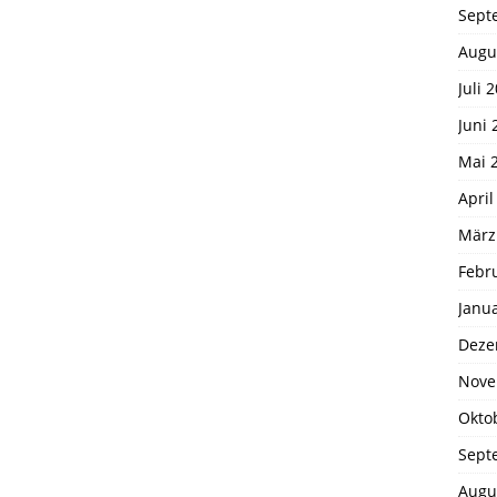
Sept
Augu
Juli 
Juni 
Mai 
April
März
Febr
Janu
Deze
Nove
Okto
Sept
Augu