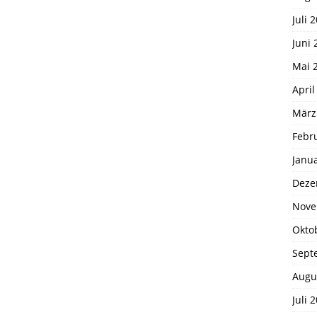
Juli 
Juni 
Mai 
April
März
Febr
Janu
Deze
Nove
Okto
Sept
Augu
Juli 