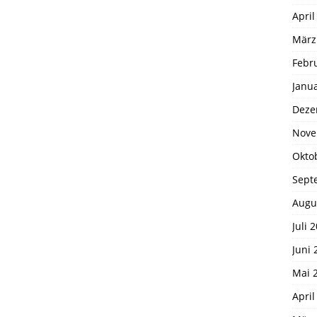
April
März
Febr
Janu
Deze
Nove
Okto
Sept
Augu
Juli 
Juni 
Mai 
April