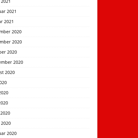
 2021
uar 2021
ar 2021
mber 2020
mber 2020
ber 2020
ember 2020
st 2020
2020
2020
2020
 2020
 2020
uar 2020