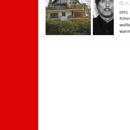
21.
(mr)
Filmr
wollt
wann