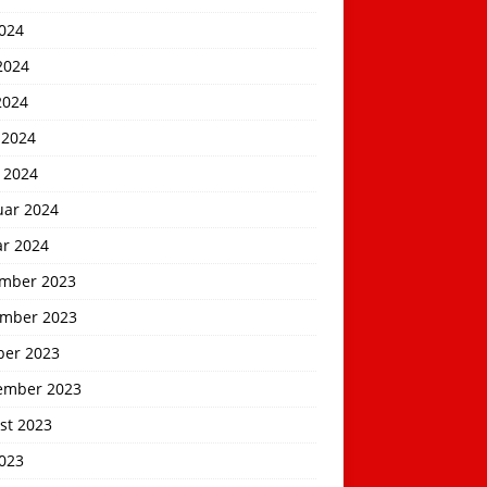
2024
2024
2024
 2024
 2024
uar 2024
ar 2024
mber 2023
mber 2023
ber 2023
ember 2023
st 2023
2023