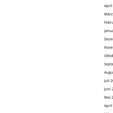
April
März
Febr
Janu
Deze
Nove
Okto
Sept
Augu
Juli 
Juni 
Mai 
April