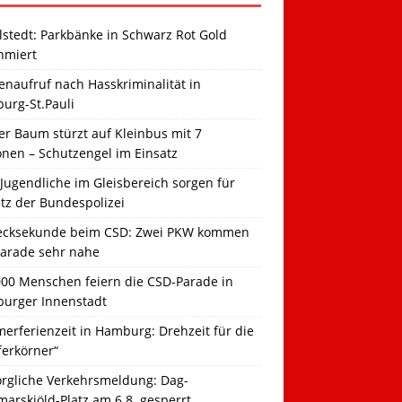
llstedt: Parkbänke in Schwarz Rot Gold
hmiert
naufruf nach Hasskriminalität in
urg-St.Pauli
r Baum stürzt auf Kleinbus mit 7
onen – Schutzengel im Einsatz
Jugendliche im Gleisbereich sorgen für
tz der Bundespolizei
ecksekunde beim CSD: Zwei PKW kommen
Parade sehr nahe
000 Menschen feiern die CSD-Parade in
urger Innenstadt
erferienzeit in Hamburg: Drehzeit für die
ferkörner“
orgliche Verkehrsmeldung: Dag-
arskjöld-Platz am 6.8. gesperrt