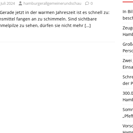
 Juli 2024
hamburgerallgemeinerundschau
0
In Bi
 Gerade jetzt in der warmen Jahreszeit ist es schnell zu:
besc
smittel fangen an zu schimmeln. Sind sichtbare
melpilze zu sehen, dürfen sie nicht mehr
[…]
Zeuge
Hamb
Große
Pers
Zwei 
Einsa
Schr
der 
300.
Hamb
Somm
„Pfef
Vors
Hamm