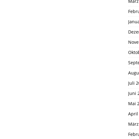
März
Febr
Janu
Deze
Nove
Okto
Sept
Augu
Juli 
Juni 
Mai 
April
März
Febr