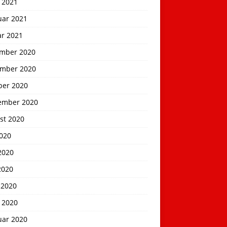
 2021
uar 2021
ar 2021
mber 2020
mber 2020
ber 2020
ember 2020
st 2020
2020
2020
2020
 2020
 2020
uar 2020