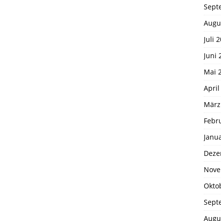
Sept
Augu
Juli 
Juni 
Mai 
April
März
Febr
Janu
Deze
Nove
Okto
Sept
Augu