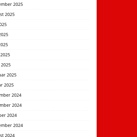
ember 2025
st 2025
2025
2025
2025
 2025
 2025
uar 2025
ar 2025
mber 2024
mber 2024
ber 2024
ember 2024
st 2024