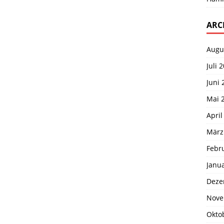
ARC
Augu
Juli 
Juni 
Mai 
April
März
Febr
Janu
Deze
Nove
Okto