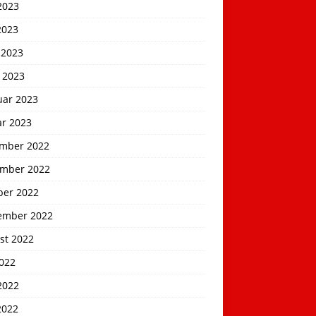
2023
2023
 2023
 2023
uar 2023
ar 2023
mber 2022
mber 2022
ber 2022
ember 2022
st 2022
2022
2022
2022