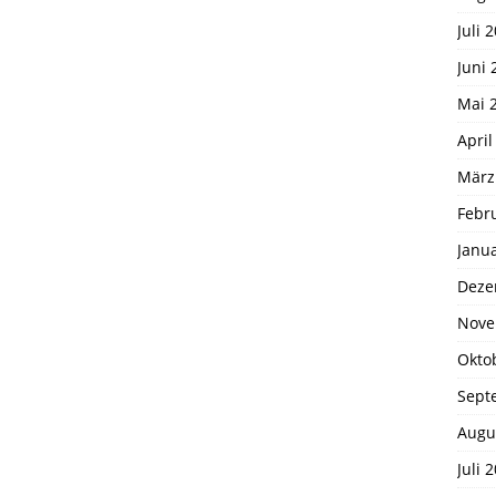
Juli 
Juni 
Mai 
April
März
Febr
Janu
Deze
Nove
Okto
Sept
Augu
Juli 