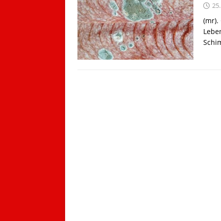
25.
(mr).
Leben
Schim