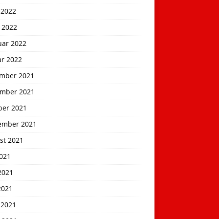
 2022
 2022
uar 2022
ar 2022
mber 2021
mber 2021
ber 2021
ember 2021
st 2021
2021
2021
2021
 2021