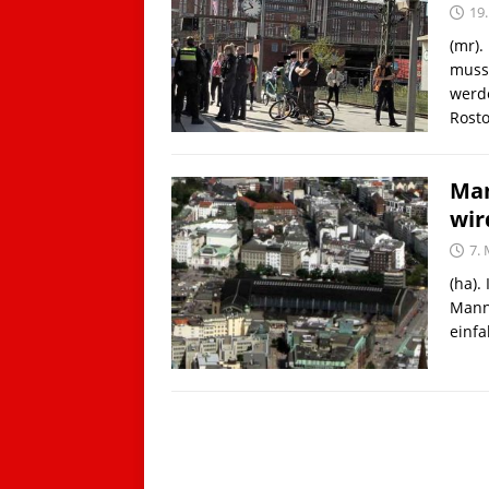
19.
(mr).
muss
werd
Rost
Man
wir
7. 
(ha)
Mann
einfa