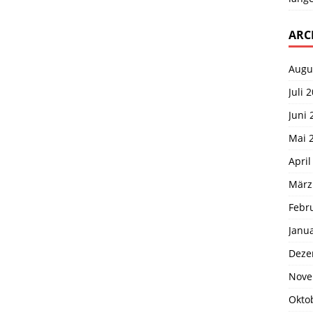
ARC
Augu
Juli 
Juni 
Mai 
April
März
Febr
Janu
Deze
Nove
Okto