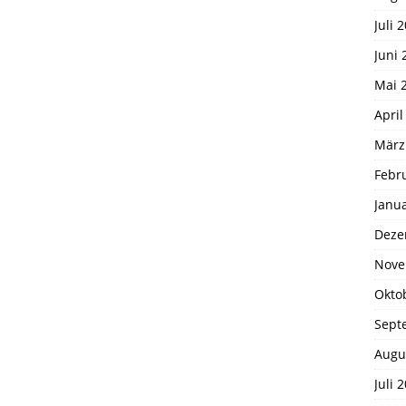
Juli 
Juni 
Mai 
April
März
Febr
Janu
Deze
Nove
Okto
Sept
Augu
Juli 