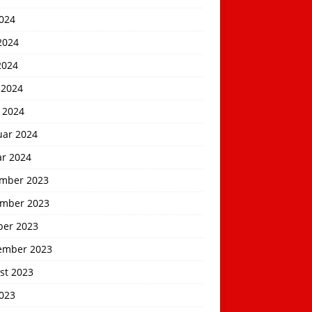
2024
2024
2024
 2024
 2024
uar 2024
ar 2024
mber 2023
mber 2023
ber 2023
ember 2023
st 2023
2023