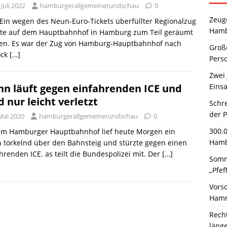
 Juli 2022
hamburgerallgemeinerundschau
0
Zeuge
 Ein wegen des Neun-Euro-Tickets überfüllter Regionalzug
Hamb
te auf dem Hauptbahnhof in Hamburg zum Teil geräumt
en. Es war der Zug von Hamburg-Hauptbahnhof nach
Große
ock
[…]
Pers
Zwei 
Einsa
n läuft gegen einfahrenden ICE und
d nur leicht verletzt
Schr
der 
Mai 2020
hamburgerallgemeinerundschau
0
300.
. Im Hamburger Hauptbahnhof lief heute Morgen ein
Hamb
 torkelnd über den Bahnsteig und stürzte gegen einen
hrenden ICE. as teilt die Bundespolizei mit. Der
[…]
Somm
„Pfef
Vors
Hamm
Rech
läng