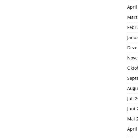
April
März
Febr
Janu
Deze
Nove
Okto
Sept
Augu
Juli 
Juni 
Mai 
April