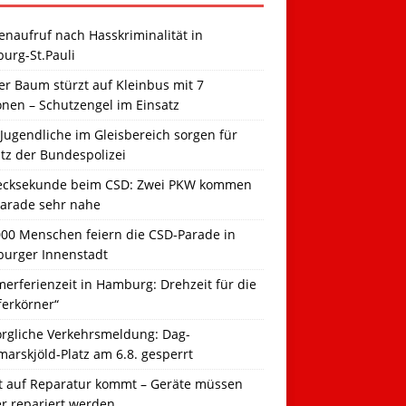
naufruf nach Hasskriminalität in
urg-St.Pauli
r Baum stürzt auf Kleinbus mit 7
onen – Schutzengel im Einsatz
Jugendliche im Gleisbereich sorgen für
tz der Bundespolizei
ecksekunde beim CSD: Zwei PKW kommen
Parade sehr nahe
000 Menschen feiern die CSD-Parade in
urger Innenstadt
erferienzeit in Hamburg: Drehzeit für die
ferkörner“
orgliche Verkehrsmeldung: Dag-
arskjöld-Platz am 6.8. gesperrt
t auf Reparatur kommt – Geräte müssen
er repariert werden