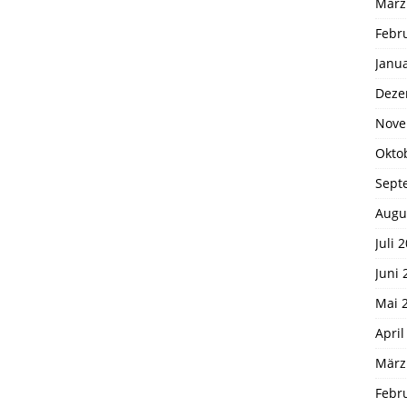
März
Febr
Janu
Deze
Nove
Okto
Sept
Augu
Juli 
Juni 
Mai 
April
März
Febr