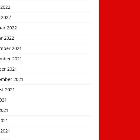
 2022
 2022
uar 2022
ar 2022
mber 2021
mber 2021
ber 2021
ember 2021
st 2021
2021
2021
2021
 2021