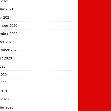
 2021
uar 2021
ar 2021
mber 2020
mber 2020
ber 2020
ember 2020
st 2020
2020
2020
2020
 2020
 2020
uar 2020