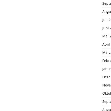
Sept
Augu
Juli 
Juni 
Mai 
April
März
Febr
Janu
Deze
Nove
Okto
Sept
Augu