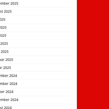
ember 2025
st 2025
2025
2025
2025
 2025
 2025
uar 2025
ar 2025
mber 2024
mber 2024
ber 2024
ember 2024
st 2024