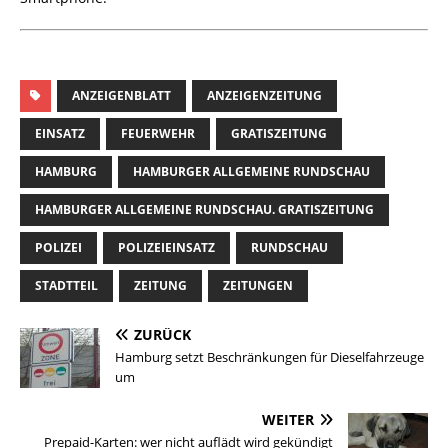
ANZEIGENBLATT
ANZEIGENZEITUNG
EINSATZ
FEUERWEHR
GRATISZEITUNG
HAMBURG
HAMBURGER ALLGEMEINE RUNDSCHAU
HAMBURGER ALLGEMEINE RUNDSCHAU. GRATISZEITUNG
POLIZEI
POLIZEIEINSATZ
RUNDSCHAU
STADTTEIL
ZEITUNG
ZEITUNGEN
ZURÜCK
Hamburg setzt Beschränkungen für Dieselfahrzeuge
um
WEITER
Prepaid-Karten: wer nicht auflädt wird gekündigt