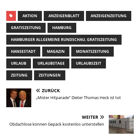
AKTION
ANZEIGENBLATT
ANZEIGENZEITUNG
GRATISZEITUNG
HAMBURG
HAMBURGER ALLGEMEINE RUNDSCHAU. GRATISZEITUNG
HANSESTADT
MAGAZIN
MONATSZEITUNG
URLAUB
URLAUBSTAGE
URLAUBSZEIT
ZEITUNG
ZEITUNGEN
ZURÜCK
„Mister Hitparade“ Dieter Thomas Heck ist tot
WEITER
Obdachlose können Gepäck kostenlos unterstellen