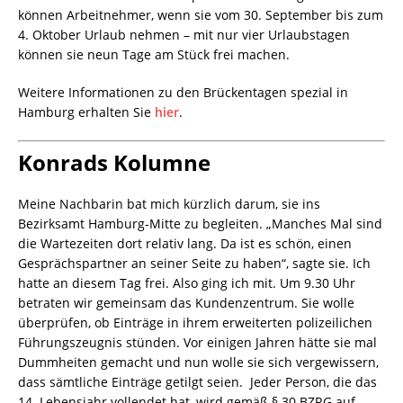
können Arbeitnehmer, wenn sie vom 30. September bis zum
4. Oktober Urlaub nehmen – mit nur vier Urlaubstagen
können sie neun Tage am Stück frei machen.
Weitere Informationen zu den Brückentagen spezial in
Hamburg erhalten Sie
hier
.
Konrads Kolumne
Meine Nachbarin bat mich kürzlich darum, sie ins
Bezirksamt Hamburg-Mitte zu begleiten. „Manches Mal sind
die Wartezeiten dort relativ lang. Da ist es schön, einen
Gesprächspartner an seiner Seite zu haben“, sagte sie. Ich
hatte an diesem Tag frei. Also ging ich mit. Um 9.30 Uhr
betraten wir gemeinsam das Kundenzentrum. Sie wolle
überprüfen, ob Einträge in ihrem erweiterten polizeilichen
Führungszeugnis stünden. Vor einigen Jahren hätte sie mal
Dummheiten gemacht und nun wolle sie sich vergewissern,
dass sämtliche Einträge getilgt seien. Jeder Person, die das
14. Lebensjahr vollendet hat, wird gemäß
§
30
BZRG
auf