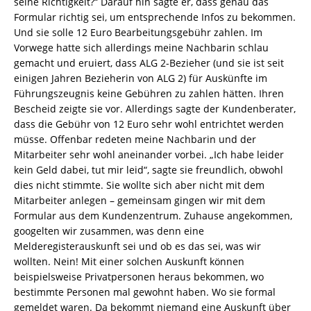
seine Richtigkeit?“ Darauf hin sagte er, dass genau das
Formular richtig sei, um entsprechende Infos zu bekommen.
Und sie solle 12 Euro Bearbeitungsgebühr zahlen. Im
Vorwege hatte sich allerdings meine Nachbarin schlau
gemacht und eruiert, dass ALG 2-Bezieher (und sie ist seit
einigen Jahren Bezieherin von ALG 2) für Auskünfte im
Führungszeugnis keine Gebühren zu zahlen hätten. Ihren
Bescheid zeigte sie vor. Allerdings sagte der Kundenberater,
dass die Gebühr von 12 Euro sehr wohl entrichtet werden
müsse. Offenbar redeten meine Nachbarin und der
Mitarbeiter sehr wohl aneinander vorbei. „Ich habe leider
kein Geld dabei, tut mir leid“, sagte sie freundlich, obwohl
dies nicht stimmte. Sie wollte sich aber nicht mit dem
Mitarbeiter anlegen – gemeinsam gingen wir mit dem
Formular aus dem Kundenzentrum. Zuhause angekommen,
googelten wir zusammen, was denn eine
Melderegisterauskunft sei und ob es das sei, was wir
wollten. Nein! Mit einer solchen Auskunft können
beispielsweise Privatpersonen heraus bekommen, wo
bestimmte Personen mal gewohnt haben. Wo sie formal
gemeldet waren. Da bekommt niemand eine Auskunft über