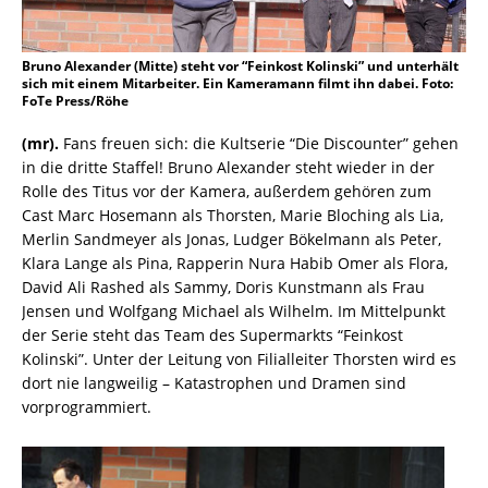
Bruno Alexander (Mitte) steht vor “Feinkost Kolinski” und unterhält
sich mit einem Mitarbeiter. Ein Kameramann filmt ihn dabei. Foto:
FoTe Press/Röhe
(mr).
Fans freuen sich: die Kultserie “Die Discounter” gehen
in die dritte Staffel! Bruno Alexander steht wieder in der
Rolle des Titus vor der Kamera, außerdem gehören zum
Cast Marc Hosemann als Thorsten, Marie Bloching als Lia,
Merlin Sandmeyer als Jonas, Ludger Bökelmann als Peter,
Klara Lange als Pina, Rapperin Nura Habib Omer als Flora,
David Ali Rashed als Sammy, Doris Kunstmann als Frau
Jensen und Wolfgang Michael als Wilhelm. Im Mittelpunkt
der Serie steht das Team des Supermarkts “Feinkost
Kolinski”. Unter der Leitung von Filialleiter Thorsten wird es
dort nie langweilig – Katastrophen und Dramen sind
vorprogrammiert.