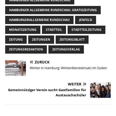
HAMBURGER ALLGEMEINE RUNDSCHAU
HAMBURGER ALLGEMEINE RUNDSCHAU. GRATISZEITUNG
HAMBURGERALLGEMEINE RUNDSCHAU
JENFELD
MONATSZEITUNG
STADTTEIL
STADTTEILZEITUNG
ZEITUNG
ZEITUNGEN
ZEITUNGSBLATT
ZEITUNGSREDAKTION
ZEITUNGSVERLAG
ZURÜCK
Winter in Hamburg: Winterdiensteinsatz im Süden
WEITER
Gemeinnütziger Verein sucht Gastfamilien für
Austauschschüler