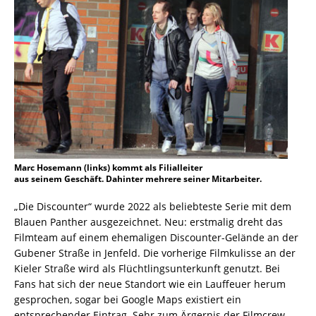
Marc Hosemann (links) kommt als Filialleiter
aus seinem Geschäft. Dahinter mehrere seiner Mitarbeiter.
„Die Discounter“ wurde 2022 als beliebteste Serie mit dem
Blauen Panther ausgezeichnet. Neu: erstmalig dreht das
Filmteam auf einem ehemaligen Discounter-Gelände an der
Gubener Straße in Jenfeld. Die vorherige Filmkulisse an der
Kieler Straße wird als Flüchtlingsunterkunft genutzt. Bei
Fans hat sich der neue Standort wie ein Lauffeuer herum
gesprochen, sogar bei Google Maps existiert ein
entsprechender Eintrag. Sehr zum Ärgernis der Filmcrew,