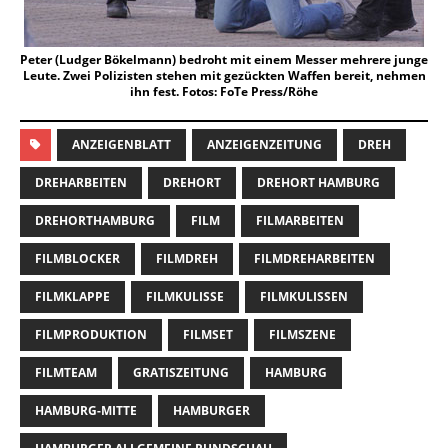
Peter (Ludger Bökelmann) bedroht mit einem Messer mehrere junge
Leute. Zwei Polizisten stehen mit gezückten Waffen bereit, nehmen
ihn fest. Fotos: FoTe Press/Röhe
ANZEIGENBLATT
ANZEIGENZEITUNG
DREH
DREHARBEITEN
DREHORT
DREHORT HAMBURG
DREHORTHAMBURG
FILM
FILMARBEITEN
FILMBLOCKER
FILMDREH
FILMDREHARBEITEN
FILMKLAPPE
FILMKULISSE
FILMKULISSEN
FILMPRODUKTION
FILMSET
FILMSZENE
FILMTEAM
GRATISZEITUNG
HAMBURG
HAMBURG-MITTE
HAMBURGER