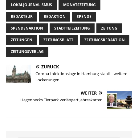
LOKALJOURNALISMUS
MONATSZEITUNG
REDAKTEUR
REDAKTION
SPENDE
SPENDENAKTION
STADTTEILZEITUNG
ZEITUNG
ZEITUNGEN
ZEITUNGSBLATT
ZEITUNGSREDAKTION
ZEITUNGSVERLAG
ZURÜCK
Corona-Infektionslage in Hamburg stabil – weitere
Lockerungen
WEITER
Hagenbecks Tierpark verlängert Jahreskarten