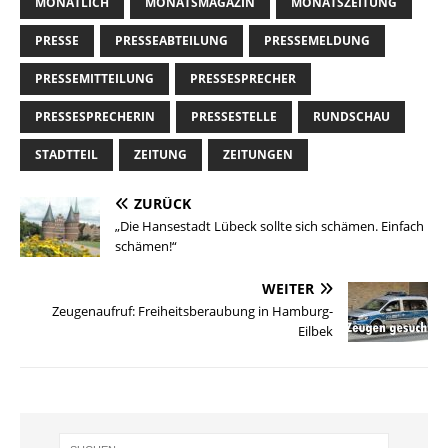
MONATLICH
MONATSMAGAZIN
MONATSZEITUNG
PRESSE
PRESSEABTEILUNG
PRESSEMELDUNG
PRESSEMITTEILUNG
PRESSESPRECHER
PRESSESPRECHERIN
PRESSESTELLE
RUNDSCHAU
STADTTEIL
ZEITUNG
ZEITUNGEN
ZURÜCK
„Die Hansestadt Lübeck sollte sich schämen. Einfach
schämen!“
WEITER
Zeugenaufruf: Freiheitsberaubung in Hamburg-
Eilbek