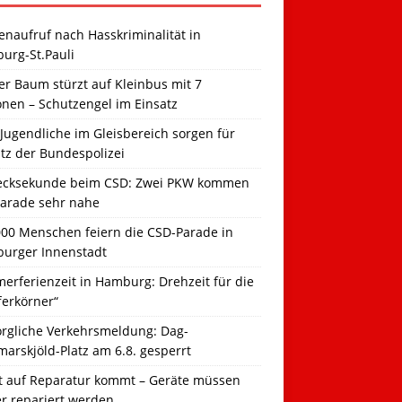
naufruf nach Hasskriminalität in
urg-St.Pauli
r Baum stürzt auf Kleinbus mit 7
onen – Schutzengel im Einsatz
Jugendliche im Gleisbereich sorgen für
tz der Bundespolizei
ecksekunde beim CSD: Zwei PKW kommen
Parade sehr nahe
000 Menschen feiern die CSD-Parade in
urger Innenstadt
erferienzeit in Hamburg: Drehzeit für die
ferkörner“
orgliche Verkehrsmeldung: Dag-
arskjöld-Platz am 6.8. gesperrt
t auf Reparatur kommt – Geräte müssen
er repariert werden