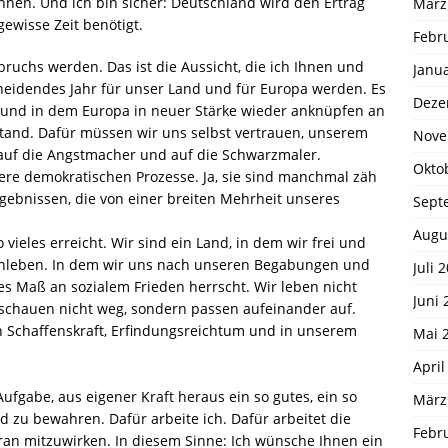
nnen. Und ich bin sicher: Deutschland wird den Ertrag
März
ewisse Zeit benötigt.
Febr
ruchs werden. Das ist die Aussicht, die ich Ihnen und
Janu
cheidendes Jahr für unser Land und für Europa werden. Es
Deze
 und in dem Europa in neuer Stärke wieder anknüpfen an
stand. Dafür müssen wir uns selbst vertrauen, unserem
Nove
 auf die Angstmacher und auf die Schwarzmaler.
Okto
ere demokratischen Prozesse. Ja, sie sind manchmal zäh
rgebnissen, die von einer breiten Mehrheit unseres
Sept
Augu
 vieles erreicht. Wir sind ein Land, in dem wir frei und
enleben. In dem wir uns nach unseren Begabungen und
Juli 
es Maß an sozialem Frieden herrscht. Wir leben nicht
Juni 
schauen nicht weg, sondern passen aufeinander auf.
n Schaffenskraft, Erfindungsreichtum und in unserem
Mai 
April
fgabe, aus eigener Kraft heraus ein so gutes, ein so
März
 zu bewahren. Dafür arbeite ich. Dafür arbeitet die
Febr
aran mitzuwirken. In diesem Sinne: Ich wünsche Ihnen ein