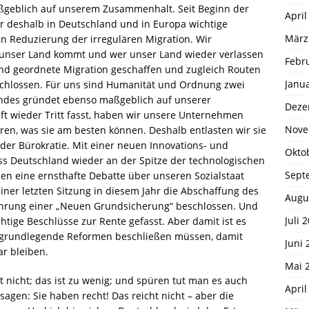
ßgeblich auf unserem Zusammenhalt. Seit Beginn der
April
r deshalb in Deutschland und in Europa wichtige
März
n Reduzierung der irregulären Migration. Wir
n unser Land kommt und wer unser Land wieder verlassen
Febr
und geordnete Migration geschaffen und zugleich Routen
Janu
eschlossen. Für uns sind Humanität und Ordnung zwei
Landes gründet ebenso maßgeblich auf unserer
Deze
ft wieder Tritt fasst, haben wir unsere Unternehmen
Nove
ieren, was sie am besten können. Deshalb entlasten wir sie
 der Bürokratie. Mit einer neuen Innovations- und
Okto
ass Deutschland wieder an der Spitze der technologischen
Sept
ben eine ernsthafte Debatte über unseren Sozialstaat
iner letzten Sitzung in diesem Jahr die Abschaffung des
Augu
ührung einer „Neuen Grundsicherung“ beschlossen. Und
Juli 
ige Beschlüsse zur Rente gefasst. Aber damit ist es
r grundlegende Reformen beschließen müssen, damit
Juni 
ar bleiben.
Mai 
 nicht; das ist zu wenig; und spüren tut man es auch
April
sagen: Sie haben recht! Das reicht nicht – aber die