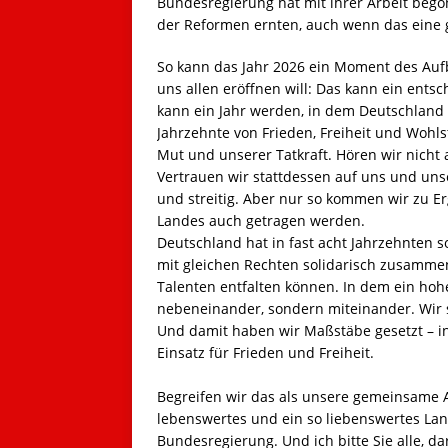
Bundesregierung hat mit ihrer Arbeit bego
der Reformen ernten, auch wenn das eine g
So kann das Jahr 2026 ein Moment des Aufb
uns allen eröffnen will: Das kann ein ents
kann ein Jahr werden, in dem Deutschland
Jahrzehnte von Frieden, Freiheit und Wohl
Mut und unserer Tatkraft. Hören wir nicht
Vertrauen wir stattdessen auf uns und uns
und streitig. Aber nur so kommen wir zu E
Landes auch getragen werden.
Deutschland hat in fast acht Jahrzehnten so
mit gleichen Rechten solidarisch zusamm
Talenten entfalten können. In dem ein hoh
nebeneinander, sondern miteinander. Wir 
Und damit haben wir Maßstäbe gesetzt – i
Einsatz für Frieden und Freiheit.
Begreifen wir das als unsere gemeinsame Au
lebenswertes und ein so liebenswertes Land
Bundesregierung. Und ich bitte Sie alle, d