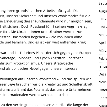
Sept
ung ihren grundsätzlichen Arbeitsauftrag ab: Die
Augu
it, unserer Sicherheit und unseres Wohlstandes für die
Juli 
 Die Erneuerung dieser Fundamente wird nur möglich sein,
heit sichern. Doch Russland führt seinen Angriffskrieg
Juni 
te fort. Die Ukrainerinnen und Ukrainer werden zum
Mai 
drigsten Umständen begehen – viele von ihnen ohne
e und Familien. Und es ist kein weit entfernter Krieg,
April
März
war und ist Teil eines Plans, der sich gegen ganz Europa
n Sabotage, Spionage und Cyber-Angriffen überzogen.
Febr
kehr zum Protektionismus. Unsere strategische
Janu
d als politischer Hebel gegen unsere Interessen
Deze
wirkungen auf unseren Wohlstand – und das spüren wir
Nove
ieser Lage brauchen wir die Kreativität und Schaffenskraft
eformstau lähmt das Potenzial, das unsere Unternehmen
Okto
 im internationalen Wettbewerb zu bestehen.
Sept
 zu den Vereinigten Staaten von Amerika, die lange der
Augu