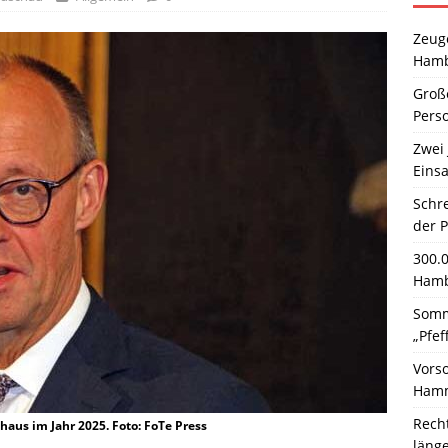
Zeuge
Hamb
Große
Pers
Zwei 
Einsa
Schr
der 
300.
Hamb
Somm
„Pfef
Vors
Hamm
Rech
aus im Jahr 2025. Foto: FoTe Press
läng