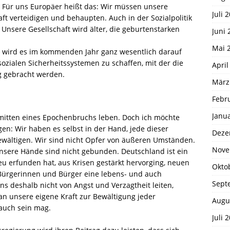
r. Für uns Europäer heißt das: Wir müssen unsere
Juli 
aft verteidigen und behaupten. Auch in der Sozialpolitik
 Unsere Gesellschaft wird älter, die geburtenstarken
Juni 
Mai 
lb wird es im kommenden Jahr ganz wesentlich darauf
zialen Sicherheitssystemen zu schaffen, mit der die
April
ng gebracht werden.
März
Febr
Janu
inmitten eines Epochenbruchs leben. Doch ich möchte
en: Wir haben es selbst in der Hand, jede dieser
Deze
ewältigen. Wir sind nicht Opfer von äußeren Umständen.
Nove
Unsere Hände sind nicht gebunden. Deutschland ist ein
eu erfunden hat, aus Krisen gestärkt hervorging, neuen
Okto
 Bürgerinnen und Bürger eine lebens- und auch
Sept
ns deshalb nicht von Angst und Verzagtheit leiten,
n unsere eigene Kraft zur Bewältigung jeder
Augu
 auch sein mag.
Juli 