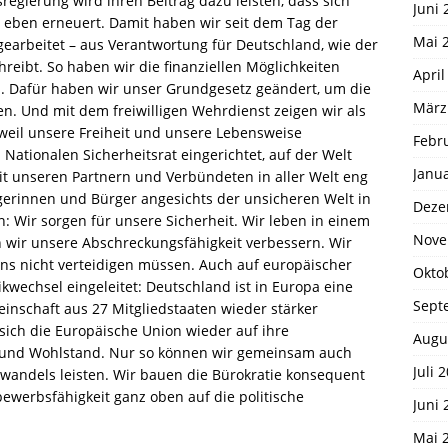
sregierung wird ihren Beitrag dazu leisten, dass sich
Juni 
 eben erneuert. Damit haben wir seit dem Tag der
Mai 
rbeitet – aus Verantwortung für Deutschland, wie der
hreibt. So haben wir die finanziellen Möglichkeiten
April
n. Dafür haben wir unser Grundgesetz geändert, um die
März
n. Und mit dem freiwilligen Wehrdienst zeigen wir als
– weil unsere Freiheit und unsere Lebensweise
Febr
Nationalen Sicherheitsrat eingerichtet, auf der Welt
Janu
t unseren Partnern und Verbündeten in aller Welt eng
gerinnen und Bürger angesichts der unsicheren Welt in
Deze
: Wir sorgen für unsere Sicherheit. Wir leben in einem
Nove
n wir unsere Abschreckungsfähigkeit verbessern. Wir
uns nicht verteidigen müssen. Auch auf europäischer
Okto
kwechsel eingeleitet: Deutschland ist in Europa eine
Sept
nschaft aus 27 Mitgliedstaaten wieder stärker
ich die Europäische Union wieder auf ihre
Augu
it und Wohlstand. Nur so können wir gemeinsam auch
Juli 
wandels leisten. Wir bauen die Bürokratie konsequent
ewerbsfähigkeit ganz oben auf die politische
Juni 
Mai 