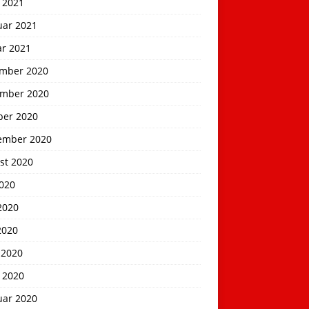
 2021
uar 2021
ar 2021
mber 2020
mber 2020
ber 2020
ember 2020
st 2020
2020
2020
2020
 2020
 2020
uar 2020