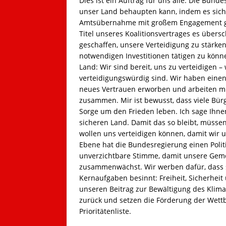
Dies ist ein Auftrag für uns alle. Die Bunde
unser Land behaupten kann, indem es sich
Amtsübernahme mit großem Engagement gea
Titel unseres Koalitionsvertrages es übersc
geschaffen, unsere Verteidigung zu stärke
notwendigen Investitionen tätigen zu könne
Land: Wir sind bereit, uns zu verteidigen 
verteidigungswürdig sind. Wir haben einen 
neues Vertrauen erworben und arbeiten mi
zusammen. Mir ist bewusst, dass viele Bür
Sorge um den Frieden leben. Ich sage Ihnen
sicheren Land. Damit das so bleibt, müsse
wollen uns verteidigen können, damit wir 
Ebene hat die Bundesregierung einen Politi
unverzichtbare Stimme, damit unsere Gemei
zusammenwächst. Wir werben dafür, dass s
Kernaufgaben besinnt: Freiheit, Sicherhe
unseren Beitrag zur Bewältigung des Klima
zurück und setzen die Förderung der Wettb
Prioritätenliste.