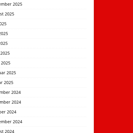
ember 2025
st 2025
2025
2025
2025
 2025
 2025
uar 2025
ar 2025
mber 2024
mber 2024
ber 2024
ember 2024
st 2024