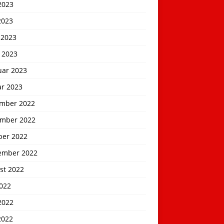
2023
2023
 2023
 2023
uar 2023
ar 2023
mber 2022
mber 2022
ber 2022
ember 2022
st 2022
2022
2022
2022