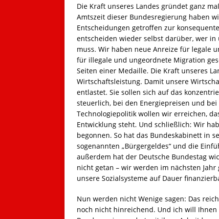
Die Kraft unseres Landes gründet ganz ma
Amtszeit dieser Bundesregierung haben wi
Entscheidungen getroffen zur konsequente
entscheiden wieder selbst darüber, wer i
muss. Wir haben neue Anreize für legale 
für illegale und ungeordnete Migration g
Seiten einer Medaille. Die Kraft unseres 
Wirtschaftsleistung. Damit unsere Wirtscha
entlastet. Sie sollen sich auf das konzentr
steuerlich, bei den Energiepreisen und bei
Technologiepolitik wollen wir erreichen, d
Entwicklung steht. Und schließlich: Wir ha
begonnen. So hat das Bundeskabinett in se
sogenannten „Bürgergeldes“ und die Einf
außerdem hat der Deutsche Bundestag wicht
nicht getan – wir werden im nächsten Jah
unsere Sozialsysteme auf Dauer finanzierb
Nun werden nicht Wenige sagen: Das reicht
noch nicht hinreichend. Und ich will Ihnen 