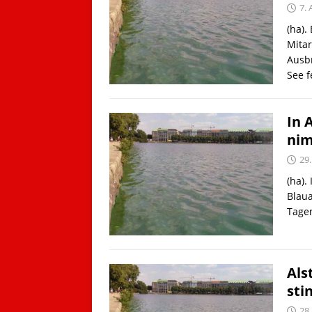
7.
(ha).
Mitar
Ausbr
See f
In 
nim
29.
(ha).
Blau
Tagen
Als
sti
28