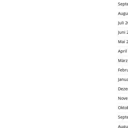
Sept
Augu
Juli 
Juni 
Mai 
April
März
Febr
Janu
Deze
Nove
Okto
Sept
Augu