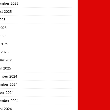
ember 2025
st 2025
2025
2025
2025
 2025
 2025
uar 2025
ar 2025
mber 2024
mber 2024
ber 2024
ember 2024
st 2024