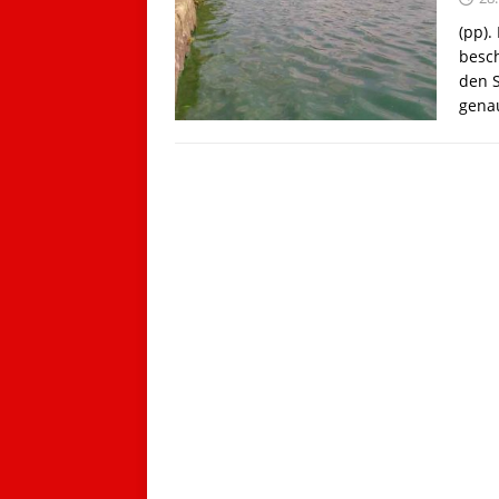
(pp).
besch
den S
gen