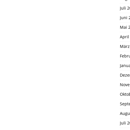
Juli 
Juni 
Mai 
April
März
Febr
Janu
Deze
Nove
Okto
Sept
Augu
Juli 