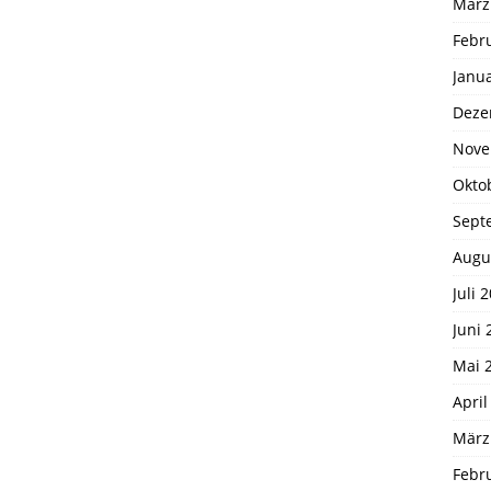
März
Febr
Janu
Deze
Nove
Okto
Sept
Augu
Juli 
Juni 
Mai 
April
März
Febr