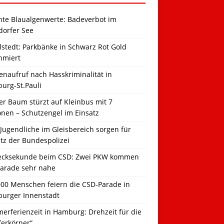
hte Blaualgenwerte: Badeverbot im
dorfer See
llstedt: Parkbänke in Schwarz Rot Gold
hmiert
naufruf nach Hasskriminalität in
urg-St.Pauli
r Baum stürzt auf Kleinbus mit 7
onen – Schutzengel im Einsatz
Jugendliche im Gleisbereich sorgen für
tz der Bundespolizei
ecksekunde beim CSD: Zwei PKW kommen
Parade sehr nahe
000 Menschen feiern die CSD-Parade in
urger Innenstadt
erferienzeit in Hamburg: Drehzeit für die
ferkörner“