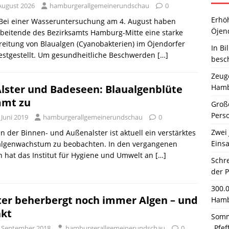
 August 2026
hamburgerallgemeinerundschau
0
Erhö
 Bei einer Wasseruntersuchung am 4. August haben
Öjen
beitende des Bezirksamts Hamburg-Mitte eine starke
eitung von Blaualgen (Cyanobakterien) im Öjendorfer
In Bi
estgestellt. Um gesundheitliche Beschwerden
[…]
besc
Zeuge
Hamb
Alster und Badeseen: Blaualgenblüte
mt zu
Große
Pers
 Juni 2019
hamburgerallgemeinerundschau
0
Zwei 
 In der Binnen- und Außenalster ist aktuell ein verstärktes
Einsa
algenwachstum zu beobachten. In den vergangenen
 hat das Institut für Hygiene und Umwelt an
[…]
Schr
der 
300.
ter beherbergt noch immer Algen – und
Hamb
nkt
Somm
„Pfef
. September 2018
hamburgerallgemeinerundschau
0