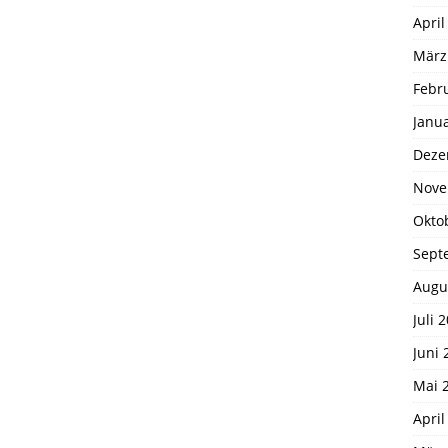
April
März
Febr
Janu
Deze
Nove
Okto
Sept
Augu
Juli 
Juni 
Mai 
April