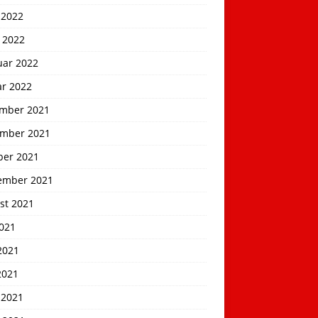
 2022
 2022
uar 2022
ar 2022
mber 2021
mber 2021
ber 2021
ember 2021
st 2021
2021
2021
2021
 2021