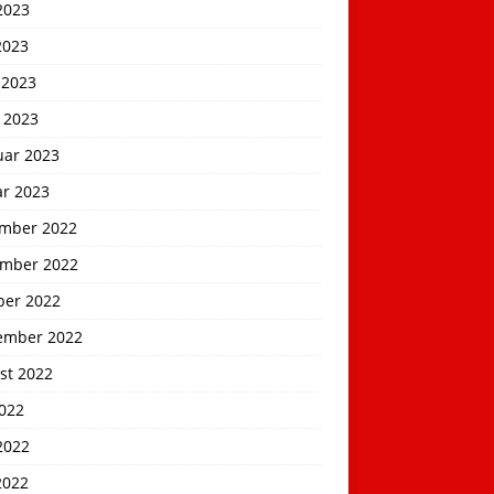
2023
2023
 2023
 2023
uar 2023
ar 2023
mber 2022
mber 2022
ber 2022
ember 2022
st 2022
2022
2022
2022