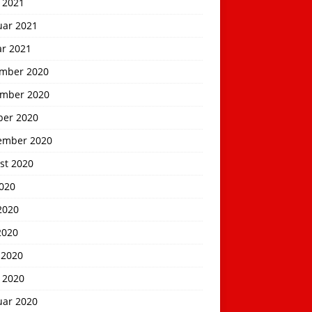
 2021
uar 2021
ar 2021
mber 2020
mber 2020
ber 2020
ember 2020
st 2020
2020
2020
2020
 2020
 2020
uar 2020