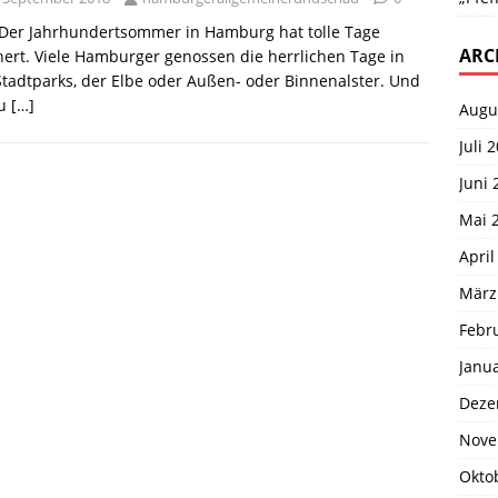
 Der Jahrhundertsommer in Hamburg hat tolle Tage
ARC
ert. Viele Hamburger genossen die herrlichen Tage in
tadtparks, der Elbe oder Außen- oder Binnenalster. Und
au
[…]
Augu
Juli 
Juni 
Mai 
April
März
Febr
Janu
Deze
Nove
Okto