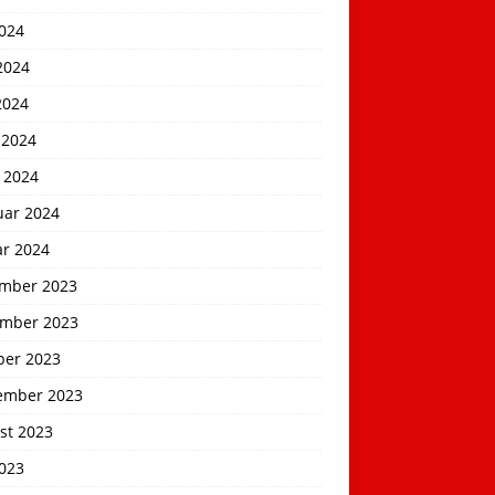
2024
2024
2024
 2024
 2024
uar 2024
ar 2024
mber 2023
mber 2023
ber 2023
ember 2023
st 2023
2023