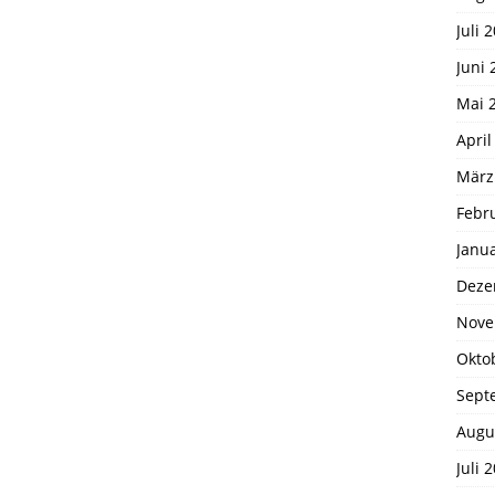
Juli 
Juni 
Mai 
April
März
Febr
Janu
Deze
Nove
Okto
Sept
Augu
Juli 