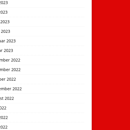
2023
2023
 2023
 2023
uar 2023
ar 2023
mber 2022
mber 2022
ber 2022
ember 2022
st 2022
2022
2022
2022