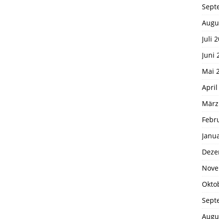
Sept
Augu
Juli 
Juni 
Mai 
April
März
Febr
Janu
Deze
Nove
Okto
Sept
Augu