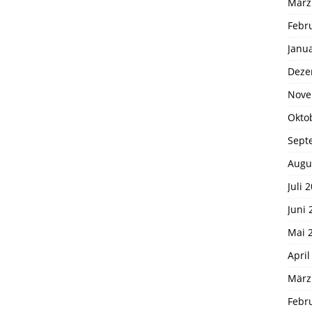
März
Febr
Janu
Deze
Nove
Okto
Sept
Augu
Juli 
Juni 
Mai 
April
März
Febr