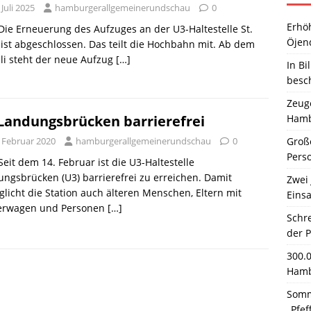
 Juli 2025
hamburgerallgemeinerundschau
0
Erhö
 Die Erneuerung des Aufzuges an der U3-Haltestelle St.
Öjen
 ist abgeschlossen. Das teilt die Hochbahn mit. Ab dem
uli steht der neue Aufzug
[…]
In Bi
besc
Zeuge
Hamb
Landungsbrücken barrierefrei
Große
. Februar 2020
hamburgerallgemeinerundschau
0
Pers
 Seit dem 14. Februar ist die U3-Haltestelle
ngsbrücken (U3) barrierefrei zu erreichen. Damit
Zwei 
licht die Station auch älteren Menschen, Eltern mit
Einsa
erwagen und Personen
[…]
Schr
der 
300.
Hamb
Somm
„Pfef