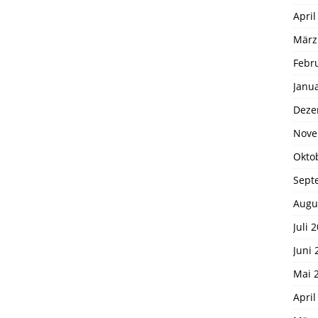
April
März
Febr
Janu
Deze
Nove
Okto
Sept
Augu
Juli 
Juni 
Mai 
April