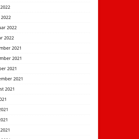
 2022
 2022
uar 2022
ar 2022
mber 2021
mber 2021
ber 2021
ember 2021
st 2021
2021
2021
2021
 2021