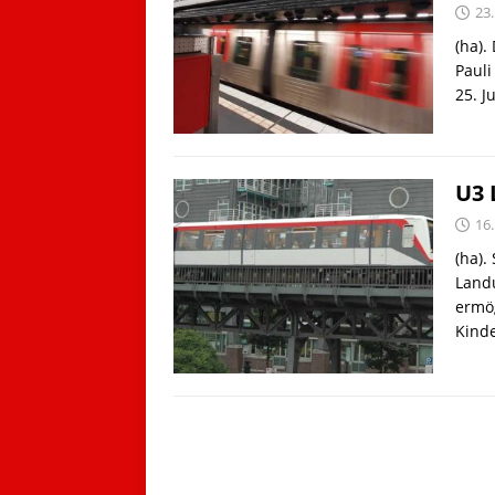
23.
(ha).
Pauli
25. J
U3 
16
(ha).
Landu
ermög
Kind