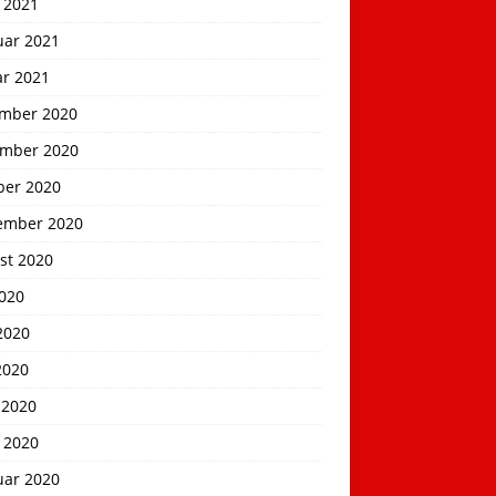
 2021
uar 2021
ar 2021
mber 2020
mber 2020
ber 2020
ember 2020
st 2020
2020
2020
2020
 2020
 2020
uar 2020