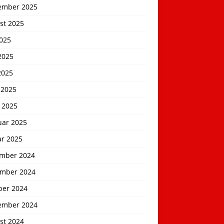
ember 2025
st 2025
2025
2025
2025
 2025
 2025
uar 2025
ar 2025
mber 2024
mber 2024
ber 2024
ember 2024
st 2024