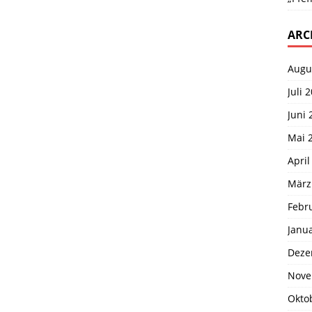
ARC
Augu
Juli 
Juni 
Mai 
April
März
Febr
Janu
Deze
Nove
Okto