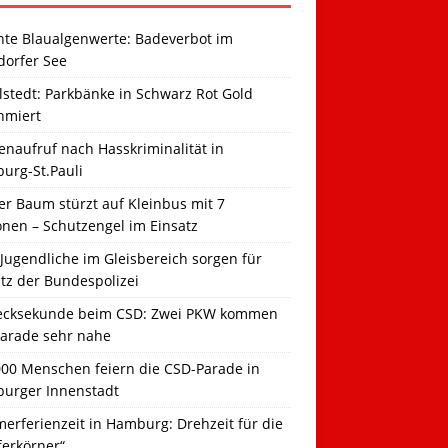
hte Blaualgenwerte: Badeverbot im
dorfer See
llstedt: Parkbänke in Schwarz Rot Gold
hmiert
naufruf nach Hasskriminalität in
urg-St.Pauli
r Baum stürzt auf Kleinbus mit 7
onen – Schutzengel im Einsatz
Jugendliche im Gleisbereich sorgen für
tz der Bundespolizei
ecksekunde beim CSD: Zwei PKW kommen
Parade sehr nahe
000 Menschen feiern die CSD-Parade in
urger Innenstadt
erferienzeit in Hamburg: Drehzeit für die
ferkörner“