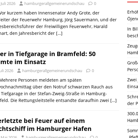
 Juli 2026
hamburgerallgemeinerundschau
0
Erhö
 Vor kurzem haben Innensenator Andy Grote, der
Öjen
leiter der Feuerwehr Hamburg, Jörg Sauermann, und der
sbereichsführer der Freiwilligen Feuerwehr, Harald
In Bi
art, den Jahresbericht der
[…]
besc
Zeuge
Hamb
er in Tiefgarage in Bramfeld: 50
mte im Einsatz
Große
Pers
Juli 2026
hamburgerallgemeinerundschau
0
Zwei 
. Mehrere Personen meldeten am späten
Einsa
wochnachmittag über den Notruf schwarzen Rauch aus
 Tiefgarage in der Stefan-Zweig-Straße in Hamburg-
Schr
eld. Die Rettungsleitstelle entsandte daraufhin zwei
[…]
der 
300.
erletzte bei Feuer auf einem
Hamb
chtschiff im Hamburger Hafen
Somm
„Pfef
. Mai 2026
hamburgerallgemeinerundschau
0