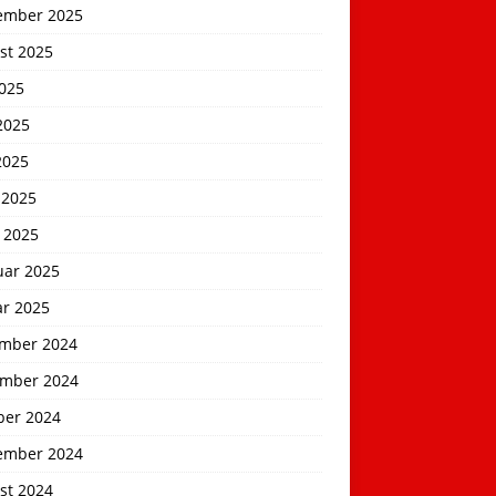
ember 2025
st 2025
2025
2025
2025
 2025
 2025
uar 2025
ar 2025
mber 2024
mber 2024
ber 2024
ember 2024
st 2024