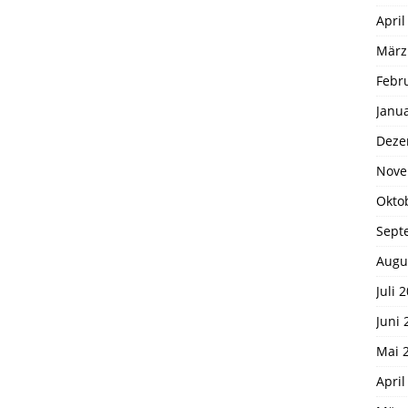
April
März
Febr
Janu
Deze
Nove
Okto
Sept
Augu
Juli 
Juni 
Mai 
April