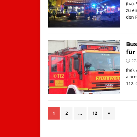
(ha).
zu e
den 
Bus
für
27
(ha).
alar
112, 
1
2
…
12
»