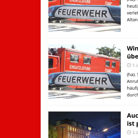
heut
verle
Alto
Win
übe
5. 
(ha).
Anruf
häufi
durc
Auc
ist
2. 