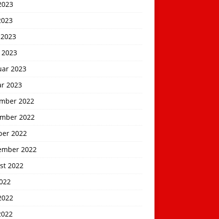
2023
2023
 2023
 2023
uar 2023
ar 2023
mber 2022
mber 2022
ber 2022
ember 2022
st 2022
2022
2022
2022