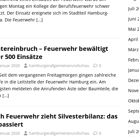
igen Montag ein Kollege der Berufsfeuerwehr schwer
Juli 
tzt. Der Einsatz ereignete sich im Stadtteil Hamburg-
Juni 
na. Die Feuerwehr
[…]
Mai 
April
tereinbruch – Feuerwehr bewältigt
März
r 500 Einsätze
Febr
Januar 2026
hamburgerallgemeinerundschau
0
Janu
 Seit dem vergangenen Freitagmorgen gingen zahlreiche
Deze
e in die Leitstelle der Feuerwehr Hamburg ein. Am
gsten meldeten die Anrufenden Äste oder Baumteile, die
Nove
h
[…]
Okto
Sept
h Feuerwehr zieht Silvesterbilanz: das
Augu
 passiert
Juli 
Januar 2026
hamburgerallgemeinerundschau
0