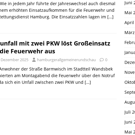
Juni 
 Wie in jedem Jahr führte der Jahreswechsel auch diesmal
inem erhöhten Einsatzaufkommen für die Feuerwehr und
Mai 
Rettungsdienst Hamburg. Die Einsatzzahlen lagen im
[…]
April
März
unfall mit zwei PKW löst Großeinsatz
Febr
 die Feuerwehr aus
Janu
. Dezember 2025
hamburgerallgemeinerundschau
0
Deze
 Anwohner der Straße Barmwisch im Stadtteil Wandsbek
Nove
mierten am Montagabend die Feuerwehr über den Notruf
Okto
da sich ein Unfall zwischen zwei PKW und
[…]
Sept
Augu
Juli 
Juni 
Mai 