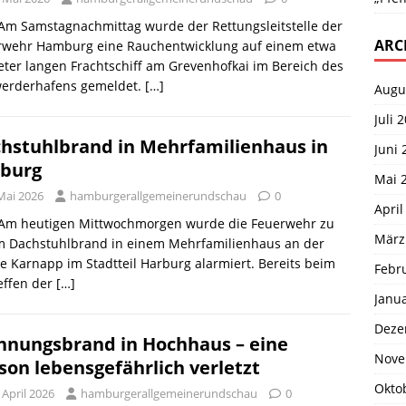
 Am Samstagnachmittag wurde der Rettungsleitstelle der
ARC
rwehr Hamburg eine Rauchentwicklung auf einem etwa
ter langen Frachtschiff am Grevenhofkai im Bereich des
erderhafens gemeldet.
[…]
Augu
Juli 
hstuhlbrand in Mehrfamilienhaus in
Juni 
burg
Mai 
Mai 2026
hamburgerallgemeinerundschau
0
April
. Am heutigen Mittwochmorgen wurde die Feuerwehr zu
März
m Dachstuhlbrand in einem Mehrfamilienhaus an der
e Karnapp im Stadtteil Harburg alarmiert. Bereits beim
Febr
effen der
[…]
Janu
Deze
nungsbrand in Hochhaus – eine
Nove
son lebensgefährlich verletzt
Okto
 April 2026
hamburgerallgemeinerundschau
0