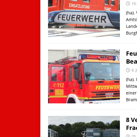
16.
(ha).
Amts
Lande
Burgh
Feu
Bea
8. 
(ha)
Mitt
einer
Bramf
8 V
Fra
25