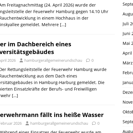
Sept
 Am Freitagnachmittag (24. April 2026) wurde der
ngsleitstelle der Feuerwehr Hamburg gegen 14.10 Uhr
Augu
 Rauchentwicklung in einem Hochhaus in der
Juli 
inskyallee gemeldet. Mehrere
[…]
Juni 
er im Dachbereich eines
Mai 
versitätsgebäudes
April
April 2026
hamburgerallgemeinerundschau
0
März
 Der Rettungsleitstelle der Feuerwehr Hamburg wurde
Febr
 Rauchentwicklung aus dem Dach eines
Janu
ersitätsgebäudes in Hamburg-Harburg gemeldet. Die
ierten Einsatzkräfte der Berufs- und Freiwilligen
Deze
rwehr
[…]
Nove
Okto
erwehrmann fällt ins heiße Wasser
Sept
 Februar 2026
hamburgerallgemeinerundschau
0
Augu
. Während eines Einsatzes der Feuerwehr wurde am