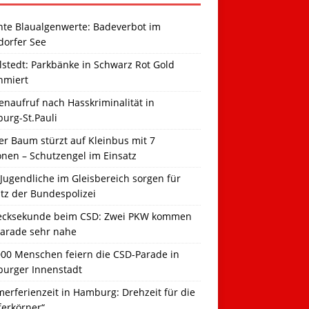
hte Blaualgenwerte: Badeverbot im
dorfer See
llstedt: Parkbänke in Schwarz Rot Gold
hmiert
naufruf nach Hasskriminalität in
urg-St.Pauli
r Baum stürzt auf Kleinbus mit 7
onen – Schutzengel im Einsatz
Jugendliche im Gleisbereich sorgen für
tz der Bundespolizei
ecksekunde beim CSD: Zwei PKW kommen
Parade sehr nahe
000 Menschen feiern die CSD-Parade in
urger Innenstadt
erferienzeit in Hamburg: Drehzeit für die
ferkörner“