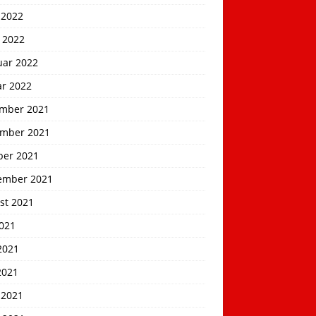
 2022
 2022
uar 2022
ar 2022
mber 2021
mber 2021
ber 2021
ember 2021
st 2021
2021
2021
2021
 2021