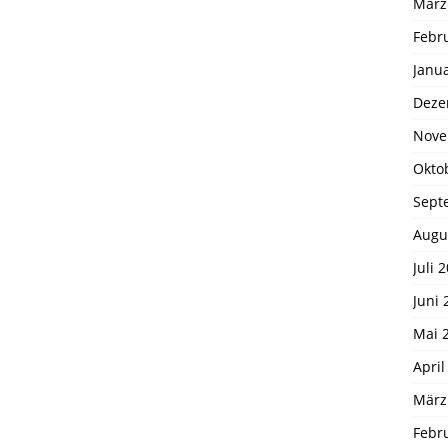
März
Febr
Janu
Deze
Nove
Okto
Sept
Augu
Juli 
Juni 
Mai 
April
März
Febr