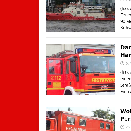
(ha).
Feue
90 Me
Kuhw
Dac
Har
6. 
(ha)
eine
Straß
Eintr
Woh
Per
25.