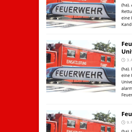
(ha).
Rettu
eine
Kand
Feu
Uni
3. 
(ha).
eine
Univ
alarm
Feue
Feu
9.
(ha)