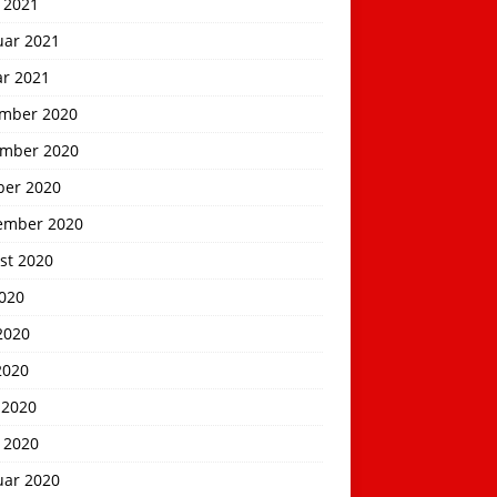
 2021
uar 2021
ar 2021
mber 2020
mber 2020
ber 2020
ember 2020
st 2020
2020
2020
2020
 2020
 2020
uar 2020