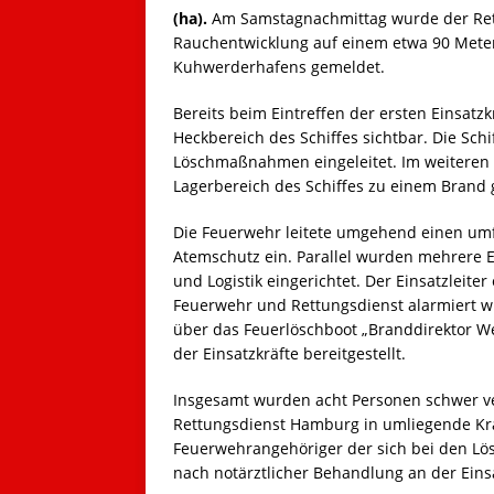
(ha).
Am Samstagnachmittag wurde der Ret
Rauchentwicklung auf einem etwa 90 Meter
Kuhwerderhafens gemeldet.
Bereits beim Eintreffen der ersten Einsat
Heckbereich des Schiffes sichtbar. Die Sch
Löschmaßnahmen eingeleitet. Im weiteren Ei
Lagerbereich des Schiffes zu einem Bran
Die Feuerwehr leitete umgehend einen umf
Atemschutz ein. Parallel wurden mehrere 
und Logistik eingerichtet. Der Einsatzleit
Feuerwehr und Rettungsdienst alarmiert w
über das Feuerlöschboot „Branddirektor W
der Einsatzkräfte bereitgestellt.
Insgesamt wurden acht Personen schwer ve
Rettungsdienst Hamburg in umliegende Kra
Feuerwehrangehöriger der sich bei den Lö
nach notärztlicher Behandlung an der Einsa