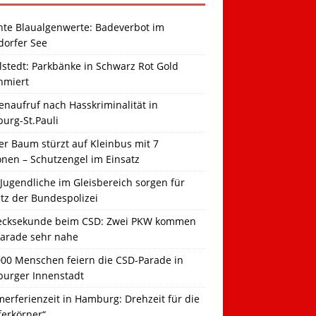
hte Blaualgenwerte: Badeverbot im
dorfer See
llstedt: Parkbänke in Schwarz Rot Gold
hmiert
naufruf nach Hasskriminalität in
urg-St.Pauli
r Baum stürzt auf Kleinbus mit 7
onen – Schutzengel im Einsatz
Jugendliche im Gleisbereich sorgen für
tz der Bundespolizei
ecksekunde beim CSD: Zwei PKW kommen
Parade sehr nahe
000 Menschen feiern die CSD-Parade in
urger Innenstadt
erferienzeit in Hamburg: Drehzeit für die
ferkörner“