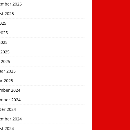
ember 2025
st 2025
2025
2025
2025
 2025
 2025
uar 2025
ar 2025
mber 2024
mber 2024
ber 2024
ember 2024
st 2024