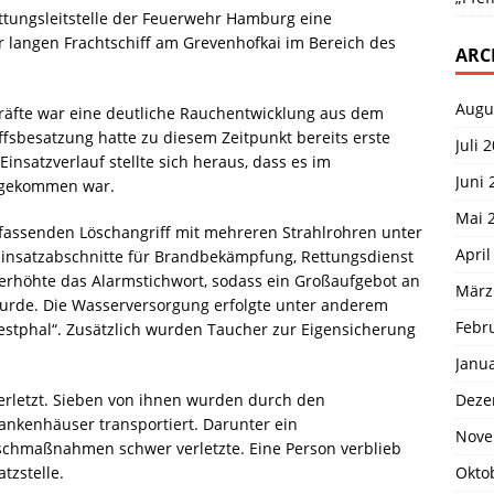
tungsleitstelle der Feuerwehr Hamburg eine
 langen Frachtschiff am Grevenhofkai im Bereich des
ARC
Augu
zkräfte war eine deutliche Rauchentwicklung aus dem
iffsbesatzung hatte zu diesem Zeitpunkt bereits erste
Juli 
nsatzverlauf stellte sich heraus, dass es im
Juni 
d gekommen war.
Mai 
assenden Löschangriff mit mehreren Strahlrohren unter
April
Einsatzabschnitte für Brandbekämpfung, Rettungsdienst
er erhöhte das Alarmstichwort, sodass ein Großaufgebot an
März
urde. Die Wasserversorgung erfolgte unter anderem
Febr
estphal“. Zusätzlich wurden Taucher zur Eigensicherung
Janu
Deze
rletzt. Sieben von ihnen wurden durch den
nkenhäuser transportiert. Darunter ein
Nove
schmaßnahmen schwer verletzte. Eine Person verblieb
Okto
tzstelle.