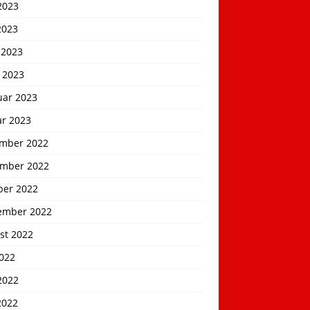
2023
2023
 2023
 2023
uar 2023
ar 2023
mber 2022
mber 2022
ber 2022
ember 2022
st 2022
2022
2022
2022