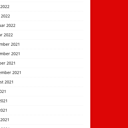
 2022
 2022
uar 2022
ar 2022
mber 2021
mber 2021
ber 2021
ember 2021
st 2021
2021
2021
2021
 2021