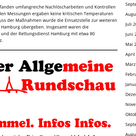
Sept
fanden umfangreiche Nachlöscharbeiten und Kontrollen
nden Messungen ergaben keine kritischen Temperaturen
Augu
uss der Maßnahmen wurde die Einsatzstelle zur weiteren
Juli 
ei Hamburg übergeben. Insgesamt waren die
r und der Rettungsdienst Hamburg mit etwa 80
Juni 
z.
Mai 
April
März
Febr
Janu
Deze
Nove
Okto
Sept
Augu