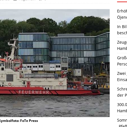
Erhö
Öjen
In Bi
besc
Zeuge
Hamb
Große
Pers
Zwei 
Einsa
Schr
der 
300.
Hamb
Somm
Symbolfoto: FoTe Press
„Pfef