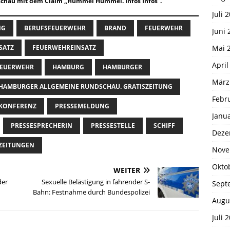
chau mit dem Claim „Hummel Hummel. Infos Infos“.
Juli 
NG
BERUFSFEUERWEHR
BRAND
FEUERWEHR
Juni 
Mai 
SATZ
FEUERWEHREINSATZ
April
 FEUERWEHR
HAMBURG
HAMBURGER
März
HAMBURGER ALLGEMEINE RUNDSCHAU. GRATISZEITUNG
Febr
EKONFERENZ
PRESSEMELDUNG
Janu
PRESSESPRECHERIN
PRESSESTELLE
SCHIFF
Deze
ZEITUNGEN
Nove
Okto
WEITER
der
Sexuelle Belästigung in fahrender S-
Sept
Bahn: Festnahme durch Bundespolizei
Augu
Juli 