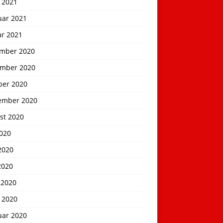
 2021
uar 2021
ar 2021
mber 2020
mber 2020
ber 2020
ember 2020
st 2020
2020
2020
2020
 2020
 2020
uar 2020