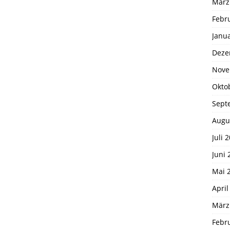
März
Febr
Janu
Deze
Nove
Okto
Sept
Augu
Juli 
Juni 
Mai 
April
März
Febr