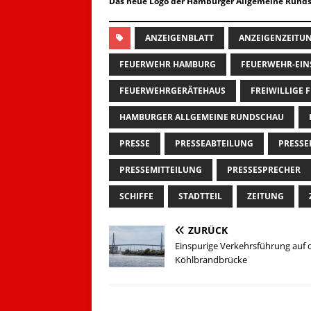
Das neue Logo der Hamburger Allgemeine Runds
ANZEIGENBLATT
ANZEIGENZEITU
FEUERWEHR HAMBURG
FEUERWEHR-EIN
FEUERWEHRGERÄTEHAUS
FREIWILLIGE
HAMBURGER ALLGEMEINE RUNDSCHAU
PRESSE
PRESSEABTEILUNG
PRESS
PRESSEMITTEILUNG
PRESSESPRECHER
SCHIFFE
STADTTEIL
ZEITUNG
ZURÜCK
Einspurige Verkehrsführung auf 
Köhlbrandbrücke