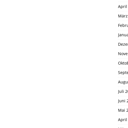
April
März
Febr
Janu
Deze
Nove
Okto
Sept
Augu
Juli 
Juni 
Mai 
April