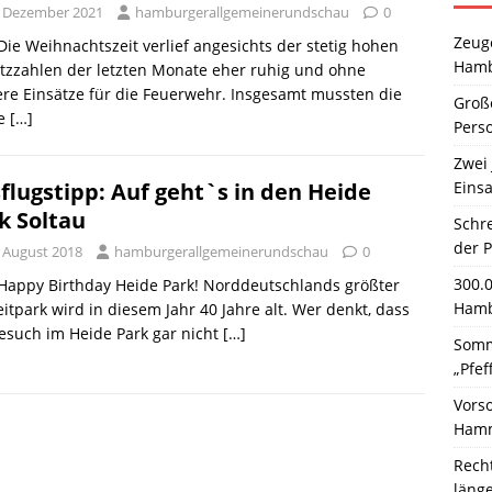
. Dezember 2021
hamburgerallgemeinerundschau
0
Zeuge
 Die Weihnachtszeit verlief angesichts der stetig hohen
Hamb
tzzahlen der letzten Monate eher ruhig und ohne
re Einsätze für die Feuerwehr. Insgesamt mussten die
Große
te
[…]
Pers
Zwei 
Einsa
flugstipp: Auf geht`s in den Heide
k Soltau
Schr
der 
. August 2018
hamburgerallgemeinerundschau
0
300.
 Happy Birthday Heide Park! Norddeutschlands größter
Hamb
eitpark wird in diesem Jahr 40 Jahre alt. Wer denkt, dass
esuch im Heide Park gar nicht
[…]
Somm
„Pfef
Vors
Hamm
Rech
läng