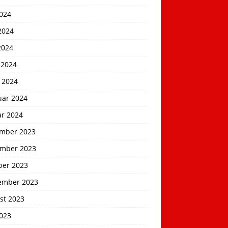
2024
2024
2024
 2024
 2024
uar 2024
ar 2024
mber 2023
mber 2023
ber 2023
ember 2023
st 2023
2023