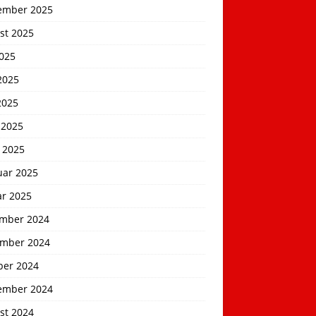
ember 2025
st 2025
2025
2025
2025
 2025
 2025
uar 2025
ar 2025
mber 2024
mber 2024
ber 2024
ember 2024
st 2024