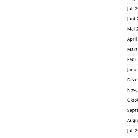
Juli 
Juni 
Mai 
April
März
Febr
Janu
Deze
Nove
Okto
Sept
Augu
Juli 