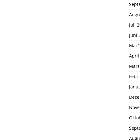
Sept
Augu
Juli 
Juni 
Mai 
April
März
Febr
Janu
Deze
Nove
Okto
Sept
Augu