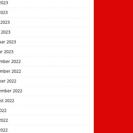
2023
2023
 2023
 2023
uar 2023
ar 2023
mber 2022
mber 2022
ber 2022
ember 2022
st 2022
2022
2022
2022