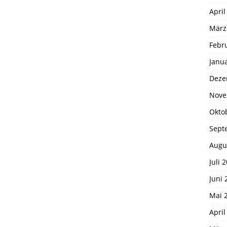
April
März
Febr
Janu
Deze
Nove
Okto
Sept
Augu
Juli 
Juni 
Mai 
April