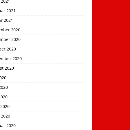
 2021
uar 2021
ar 2021
mber 2020
mber 2020
ber 2020
ember 2020
st 2020
2020
2020
2020
 2020
 2020
uar 2020