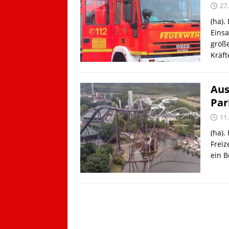
27
(ha).
Einsa
größe
Kräf
Aus
Par
11
(ha).
Freiz
ein B