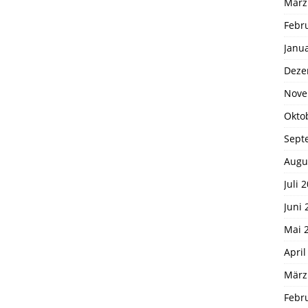
März
Febr
Janu
Deze
Nove
Okto
Sept
Augu
Juli 
Juni 
Mai 
April
März
Febr