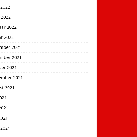
 2022
 2022
uar 2022
ar 2022
mber 2021
mber 2021
ber 2021
ember 2021
st 2021
2021
2021
2021
 2021