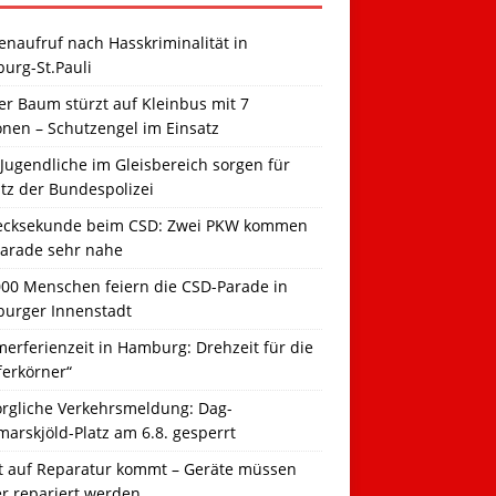
naufruf nach Hasskriminalität in
urg-St.Pauli
r Baum stürzt auf Kleinbus mit 7
onen – Schutzengel im Einsatz
Jugendliche im Gleisbereich sorgen für
tz der Bundespolizei
ecksekunde beim CSD: Zwei PKW kommen
Parade sehr nahe
000 Menschen feiern die CSD-Parade in
urger Innenstadt
erferienzeit in Hamburg: Drehzeit für die
ferkörner“
orgliche Verkehrsmeldung: Dag-
arskjöld-Platz am 6.8. gesperrt
t auf Reparatur kommt – Geräte müssen
er repariert werden