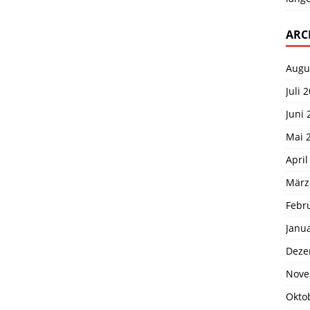
ARC
Augu
Juli 
Juni 
Mai 
April
März
Febr
Janu
Deze
Nove
Okto