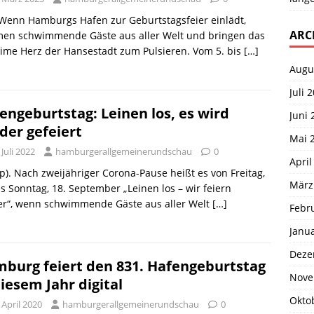
 Wenn Hamburgs Hafen zur Geburtstagsfeier einlädt,
ARC
en schwimmende Gäste aus aller Welt und bringen das
ime Herz der Hansestadt zum Pulsieren. Vom 5. bis
[…]
Augu
Juli 
engeburtstag: Leinen los, es wird
Juni 
der gefeiert
Mai 
 Juli 2022
hamburgerallgemeinerundschau
0
April
p). Nach zweijähriger Corona-Pause heißt es von Freitag,
März
is Sonntag, 18. September „Leinen los – wir feiern
er“, wenn schwimmende Gäste aus aller Welt
[…]
Febr
Janu
Deze
burg feiert den 831. Hafengeburtstag
Nove
diesem Jahr digital
Okto
 April 2020
hamburgerallgemeinerundschau
0