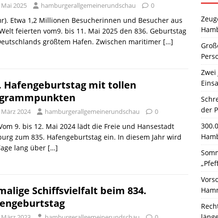
. Mai 2025
hamburgerallgemeinerundschau
0
Zeuge
r). Etwa 1,2 Millionen Besucherinnen und Besucher aus
Hamb
 Welt feierten vom9. bis 11. Mai 2025 den 836. Geburtstag
Deutschlands größtem Hafen. Zwischen maritimer
[…]
Große
Pers
Zwei 
Einsa
. Hafengeburtstag mit tollen
ogrammpunkten
Schr
der 
. März 2024
hamburgerallgemeinerundschau
0
300.
 Vom 9. bis 12. Mai 2024 lädt die Freie und Hansestadt
Hamb
rg zum 835. Hafengeburtstag ein. In diesem Jahr wird
Tage lang über
[…]
Somm
„Pfef
Vors
malige Schiffsvielfalt beim 834.
Hamm
engeburtstag
Rech
läng
. März 2023
hamburgerallgemeinerundschau
0