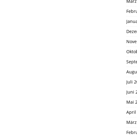
März
Febr
Janu
Deze
Nove
Okto
Sept
Augu
Juli 
Juni 
Mai 
April
März
Febr