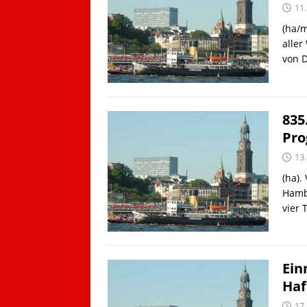
11
(ha/m
aller
von 
835
Pr
13
(ha).
Hambu
vier 
Ein
Haf
17