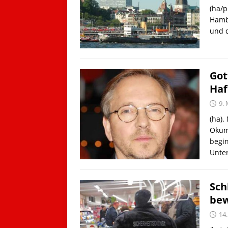
(ha/p
Hambu
und 
Got
Haf
9. 
(ha).
Ökume
begin
Unte
Sch
bew
14.