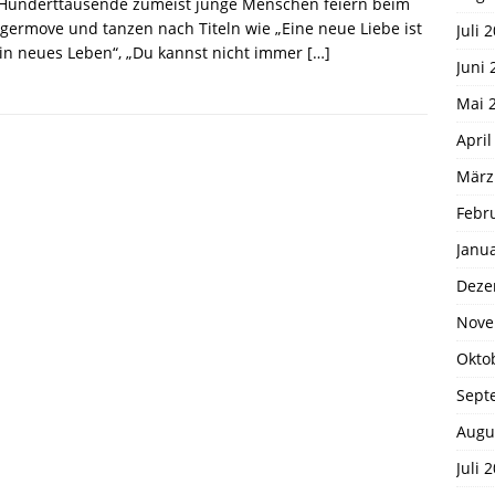
. Hunderttausende zumeist junge Menschen feiern beim
germove und tanzen nach Titeln wie „Eine neue Liebe ist
Juli 
in neues Leben“, „Du kannst nicht immer
[…]
Juni 
Mai 
April
März
Febr
Janu
Deze
Nove
Okto
Sept
Augu
Juli 