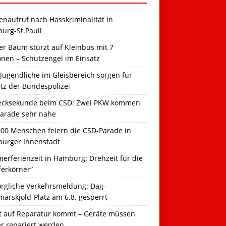
naufruf nach Hasskriminalität in
urg-St.Pauli
r Baum stürzt auf Kleinbus mit 7
onen – Schutzengel im Einsatz
Jugendliche im Gleisbereich sorgen für
tz der Bundespolizei
ecksekunde beim CSD: Zwei PKW kommen
Parade sehr nahe
000 Menschen feiern die CSD-Parade in
urger Innenstadt
erferienzeit in Hamburg: Drehzeit für die
ferkörner“
orgliche Verkehrsmeldung: Dag-
arskjöld-Platz am 6.8. gesperrt
t auf Reparatur kommt – Geräte müssen
er repariert werden