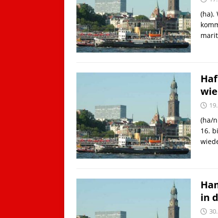
(ha).
komm
marit
Haf
wie
19.
(ha/n
16. b
wied
Ham
in 
30.