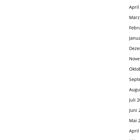
April
März
Febr
Janu
Deze
Nove
Okto
Sept
Augu
Juli 
Juni 
Mai 
April