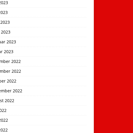
2023
2023
 2023
 2023
uar 2023
ar 2023
mber 2022
mber 2022
ber 2022
ember 2022
st 2022
2022
2022
2022