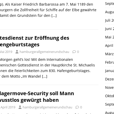
Sept
p). Als Kaiser Friedrich Barbarossa am 7. Mai 1189 den
rgern die Zollfreiheit für Schiffe auf der Elbe gewährte
Augu
damit den Grundstein für den
[…]
Juli 
Juni 
tesdienst zur Eröffnung des
Mai 
engeburtstages
April
Mai 2019
hamburgerallgemeinerundschau
0
März
 Morgen geht’s los! Mit dem Internationalen
Febr
nischen Gottesdienst in der Hauptkirche St. Michaelis
Janu
nen die Feierlichkeiten zum 830. Hafengeburtstages.
r dem Motto „Im Wandel
[…]
Deze
Nove
lagermove-Security soll Mann
Okto
usstlos gewürgt haben
Sept
 April 2019
hamburgerallgemeinerundschau
0
Augu