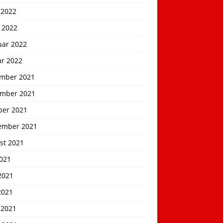
 2022
 2022
uar 2022
ar 2022
mber 2021
mber 2021
ber 2021
ember 2021
st 2021
2021
2021
2021
 2021