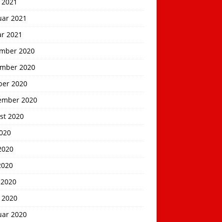
 2021
uar 2021
ar 2021
mber 2020
mber 2020
ber 2020
ember 2020
st 2020
2020
2020
2020
 2020
 2020
uar 2020