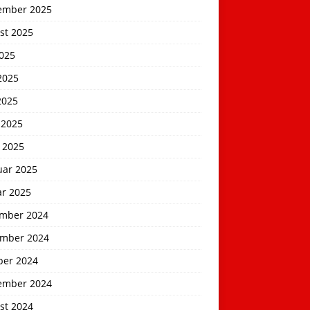
ember 2025
st 2025
2025
2025
2025
 2025
 2025
uar 2025
ar 2025
mber 2024
mber 2024
ber 2024
ember 2024
st 2024