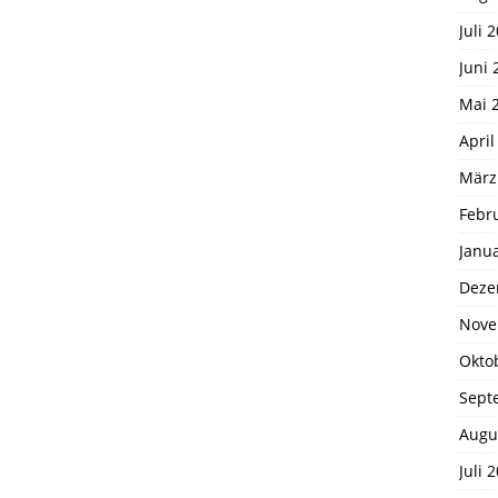
Juli 
Juni 
Mai 
April
März
Febr
Janu
Deze
Nove
Okto
Sept
Augu
Juli 