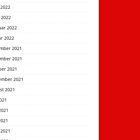
 2022
 2022
uar 2022
ar 2022
mber 2021
mber 2021
ber 2021
ember 2021
st 2021
2021
2021
2021
 2021