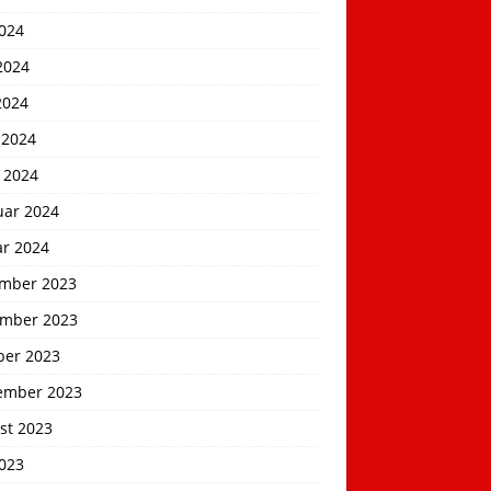
2024
2024
2024
 2024
 2024
uar 2024
ar 2024
mber 2023
mber 2023
ber 2023
ember 2023
st 2023
2023