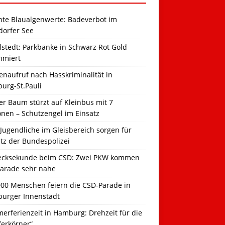
hte Blaualgenwerte: Badeverbot im
dorfer See
llstedt: Parkbänke in Schwarz Rot Gold
hmiert
naufruf nach Hasskriminalität in
urg-St.Pauli
r Baum stürzt auf Kleinbus mit 7
onen – Schutzengel im Einsatz
Jugendliche im Gleisbereich sorgen für
tz der Bundespolizei
ecksekunde beim CSD: Zwei PKW kommen
Parade sehr nahe
000 Menschen feiern die CSD-Parade in
urger Innenstadt
erferienzeit in Hamburg: Drehzeit für die
ferkörner“