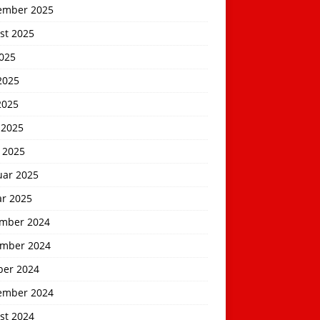
ember 2025
st 2025
2025
2025
2025
 2025
 2025
uar 2025
ar 2025
mber 2024
mber 2024
ber 2024
ember 2024
st 2024