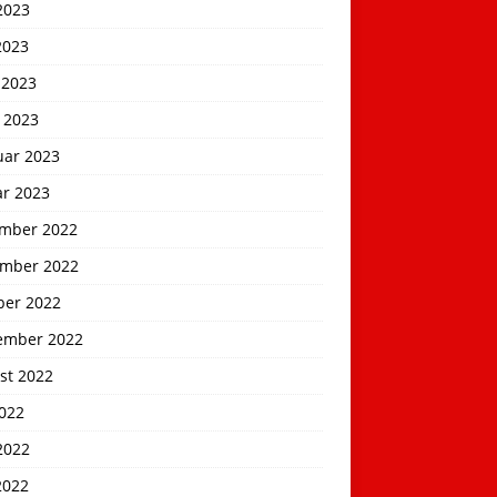
2023
2023
 2023
 2023
uar 2023
ar 2023
mber 2022
mber 2022
ber 2022
ember 2022
st 2022
2022
2022
2022