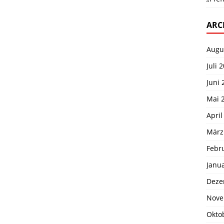
ARC
Augu
Juli 
Juni 
Mai 
April
März
Febr
Janu
Deze
Nove
Okto