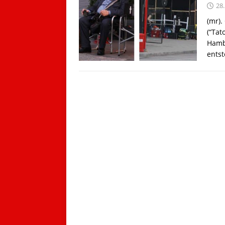
28.
(mr).
(“Tat
Hamb
entst