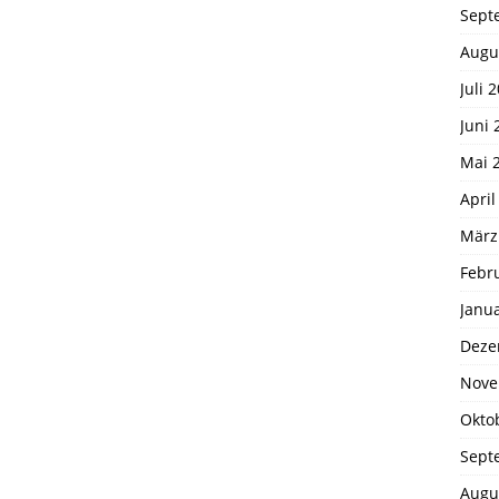
Sept
Augu
Juli 
Juni 
Mai 
April
März
Febr
Janu
Deze
Nove
Okto
Sept
Augu