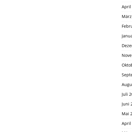
April
März
Febr
Janu
Deze
Nove
Okto
Sept
Augu
Juli 
Juni 
Mai 
April