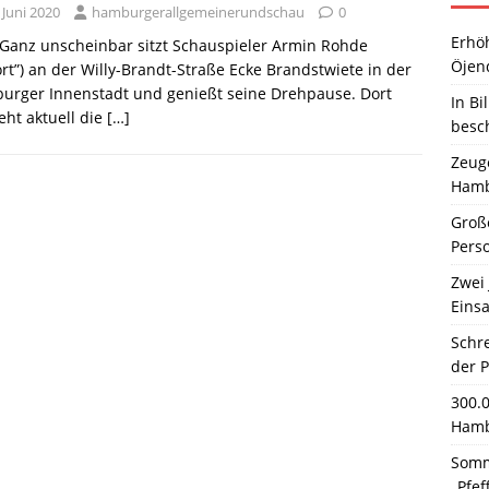
 Juni 2020
hamburgerallgemeinerundschau
0
Erhö
 Ganz unscheinbar sitzt Schauspieler Armin Rohde
Öjen
ort”) an der Willy-Brandt-Straße Ecke Brandstwiete in der
urger Innenstadt und genießt seine Drehpause. Dort
In Bi
eht aktuell die
[…]
besc
Zeuge
Hamb
Große
Pers
Zwei 
Einsa
Schr
der 
300.
Hamb
Somm
„Pfef