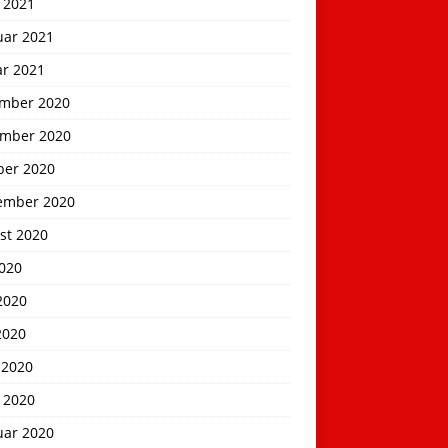
 2021
uar 2021
ar 2021
mber 2020
mber 2020
ber 2020
ember 2020
st 2020
2020
2020
2020
 2020
 2020
uar 2020