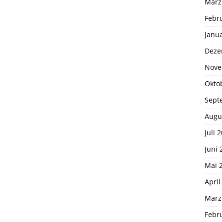
März
Febr
Janu
Deze
Nove
Okto
Sept
Augu
Juli 
Juni 
Mai 
April
März
Febr