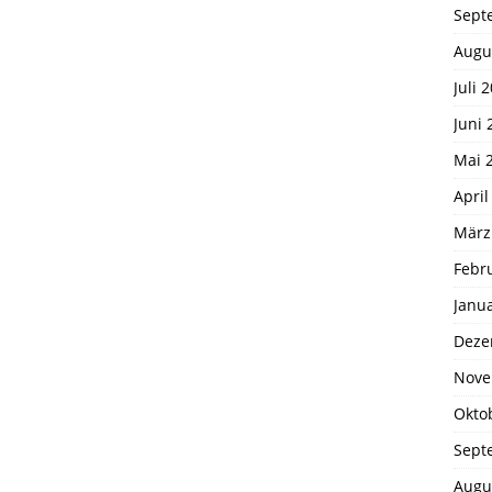
Sept
Augu
Juli 
Juni 
Mai 
April
März
Febr
Janu
Deze
Nove
Okto
Sept
Augu