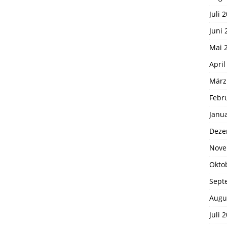
Juli 
Juni 
Mai 
April
März
Febr
Janu
Deze
Nove
Okto
Sept
Augu
Juli 