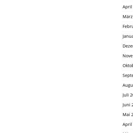
April
März
Febr
Janu
Deze
Nove
Okto
Sept
Augu
Juli 
Juni 
Mai 
April