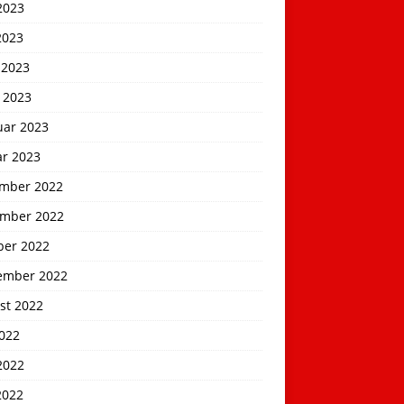
2023
2023
 2023
 2023
uar 2023
ar 2023
mber 2022
mber 2022
ber 2022
ember 2022
st 2022
2022
2022
2022