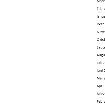
März
Febr
Janu
Deze
Nove
Okto
Sept
Augu
Juli 
Juni 
Mai 
April
März
Febr