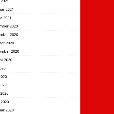
 2021
uar 2021
ar 2021
mber 2020
mber 2020
ber 2020
ember 2020
st 2020
2020
2020
2020
 2020
 2020
uar 2020