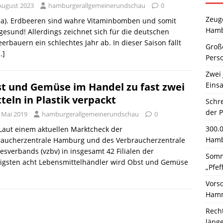
 August 2023
hamburgerallgemeinerundschau
0
Zeuge
ha). Erdbeeren sind wahre Vitaminbomben und somit
Hamb
gesund! Allerdings zeichnet sich für die deutschen
erbauern ein schlechtes Jahr ab. In dieser Saison fällt
Große
…]
Pers
Zwei 
Einsa
t und Gemüse im Handel zu fast zwei
tteln in Plastik verpackt
Schr
der 
. Mai 2019
hamburgerallgemeinerundschau
0
300.
 Laut einem aktuellen Marktcheck der
Hamb
raucherzentrale Hamburg und des Verbraucherzentrale
sverbands (vzbv) in insgesamt 42 Filialen der
Somm
tigsten acht Lebensmittelhändler wird Obst und Gemüse
„Pfef
Vors
Hamm
Rech
läng