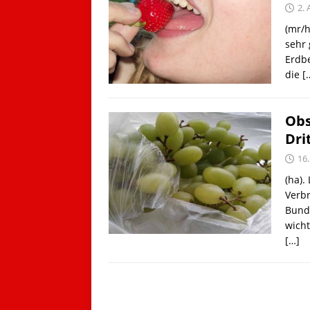
2.
(mr/
sehr 
Erdbe
die
[
Obs
Dri
16
(ha).
Verb
Bunde
wich
[…]