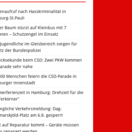
naufruf nach Hasskriminalität in
urg-St.Pauli
r Baum stürzt auf Kleinbus mit 7
onen – Schutzengel im Einsatz
Jugendliche im Gleisbereich sorgen für
tz der Bundespolizei
ecksekunde beim CSD: Zwei PKW kommen
Parade sehr nahe
000 Menschen feiern die CSD-Parade in
urger Innenstadt
erferienzeit in Hamburg: Drehzeit für die
ferkörner“
orgliche Verkehrsmeldung: Dag-
arskjöld-Platz am 6.8. gesperrt
t auf Reparatur kommt – Geräte müssen
er repariert werden