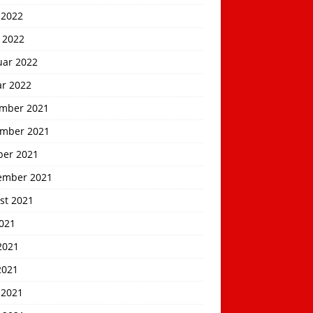
 2022
 2022
uar 2022
ar 2022
mber 2021
mber 2021
ber 2021
ember 2021
st 2021
2021
2021
2021
 2021