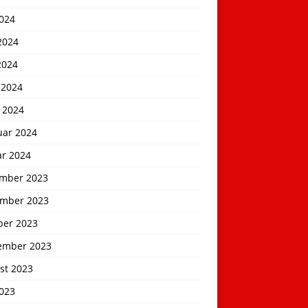
2024
2024
2024
 2024
 2024
uar 2024
ar 2024
mber 2023
mber 2023
ber 2023
ember 2023
st 2023
2023