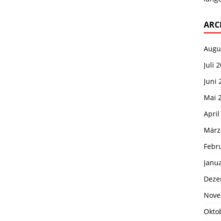
ARC
Augu
Juli 
Juni 
Mai 
April
März
Febr
Janu
Deze
Nove
Okto