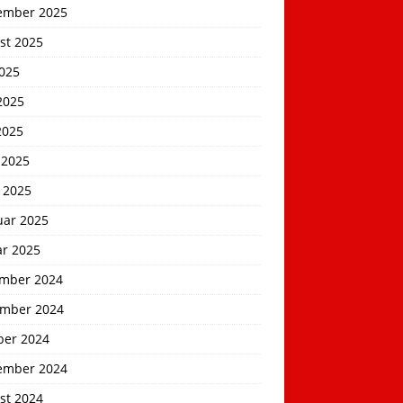
ember 2025
st 2025
2025
2025
2025
 2025
 2025
uar 2025
ar 2025
mber 2024
mber 2024
ber 2024
ember 2024
st 2024