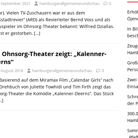
. September 2021
hamburgerallgemeinerundschau
0
Erhö
r). Vielen TV-Zuschauern war er aus dem
Öjen
stadtrevier“ (ARD) als Revierleiter Bernd Voss und als
spieler im Ohnsorg-Theater bekannt: Wilfried Dziallas.
In Bi
st er gestorben,
[…]
besc
Zeuge
Hamb
 Ohnsorg-Theater zeigt: „Kalenner-
rns“
Große
Pers
. August 2018
hamburgerallgemeinerundschau
0
Zwei 
 Basierend auf dem Miramax Film „Calendar Girls“ nach
Einsa
rehbuch von Juliette Towhidi und Tim Firth zeigt das
org-Theater die Komödie „Kalenner-Deerns“. Das Stück
Schr
…]
der 
300.
Hamb
Somm
„Pfef