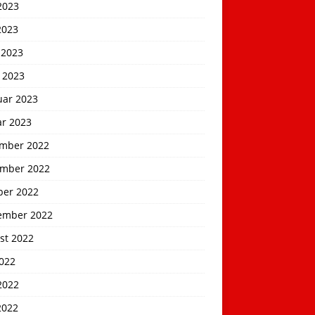
2023
2023
 2023
 2023
uar 2023
ar 2023
mber 2022
mber 2022
ber 2022
ember 2022
st 2022
2022
2022
2022