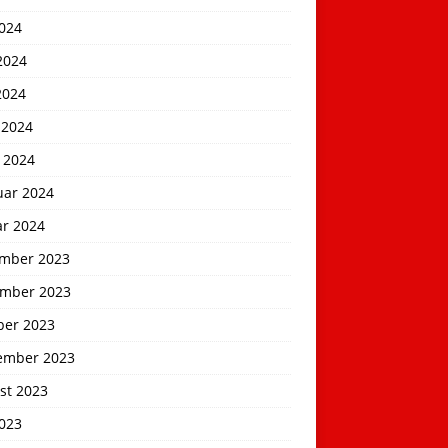
2024
2024
2024
 2024
 2024
uar 2024
ar 2024
mber 2023
mber 2023
ber 2023
ember 2023
st 2023
2023