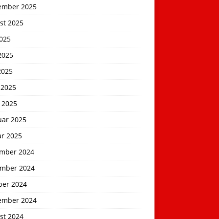
ember 2025
st 2025
2025
2025
2025
 2025
 2025
uar 2025
ar 2025
mber 2024
mber 2024
ber 2024
ember 2024
st 2024