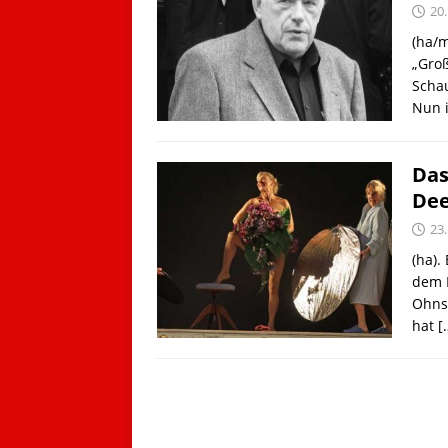
20
(ha/m
„Groß
Schau
Nun i
Das
Dee
23
(ha).
dem D
Ohns
hat
[