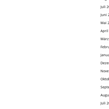
Juli 
Juni 
Mai 
April
März
Febr
Janu
Deze
Nove
Okto
Sept
Augu
Juli 