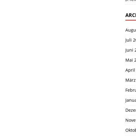
ARC
Augu
Juli 
Juni 
Mai 
April
März
Febr
Janu
Deze
Nove
Okto