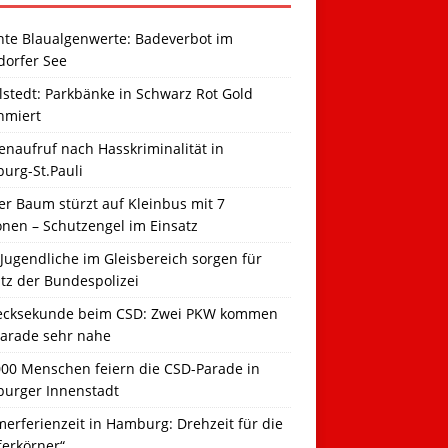
hte Blaualgenwerte: Badeverbot im
dorfer See
llstedt: Parkbänke in Schwarz Rot Gold
hmiert
naufruf nach Hasskriminalität in
urg-St.Pauli
r Baum stürzt auf Kleinbus mit 7
onen – Schutzengel im Einsatz
Jugendliche im Gleisbereich sorgen für
tz der Bundespolizei
ecksekunde beim CSD: Zwei PKW kommen
Parade sehr nahe
000 Menschen feiern die CSD-Parade in
urger Innenstadt
erferienzeit in Hamburg: Drehzeit für die
ferkörner“