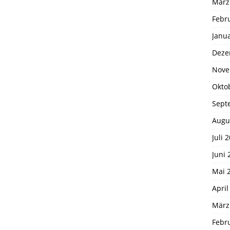
März
Febr
Janu
Deze
Nove
Okto
Sept
Augu
Juli 
Juni 
Mai 
April
März
Febr