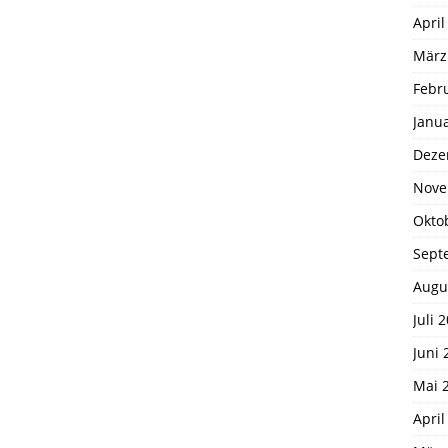
April
März
Febr
Janu
Deze
Nove
Okto
Sept
Augu
Juli 
Juni 
Mai 
April