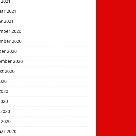
 2021
uar 2021
ar 2021
mber 2020
mber 2020
ber 2020
ember 2020
st 2020
2020
2020
2020
 2020
 2020
uar 2020