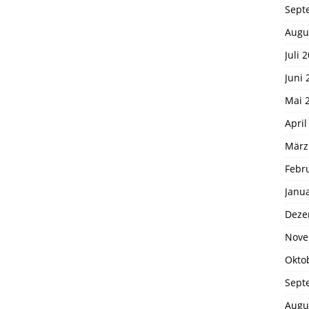
Sept
Augu
Juli 
Juni 
Mai 
April
März
Febr
Janu
Deze
Nove
Okto
Sept
Augu