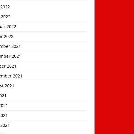
 2022
 2022
uar 2022
ar 2022
mber 2021
mber 2021
ber 2021
ember 2021
st 2021
2021
2021
2021
 2021