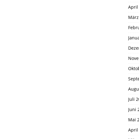
April
März
Febr
Janu
Deze
Nove
Okto
Sept
Augu
Juli 
Juni 
Mai 
April