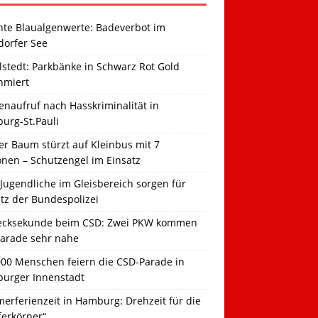
hte Blaualgenwerte: Badeverbot im
dorfer See
llstedt: Parkbänke in Schwarz Rot Gold
hmiert
naufruf nach Hasskriminalität in
urg-St.Pauli
r Baum stürzt auf Kleinbus mit 7
onen – Schutzengel im Einsatz
Jugendliche im Gleisbereich sorgen für
tz der Bundespolizei
ecksekunde beim CSD: Zwei PKW kommen
Parade sehr nahe
000 Menschen feiern die CSD-Parade in
urger Innenstadt
erferienzeit in Hamburg: Drehzeit für die
ferkörner“