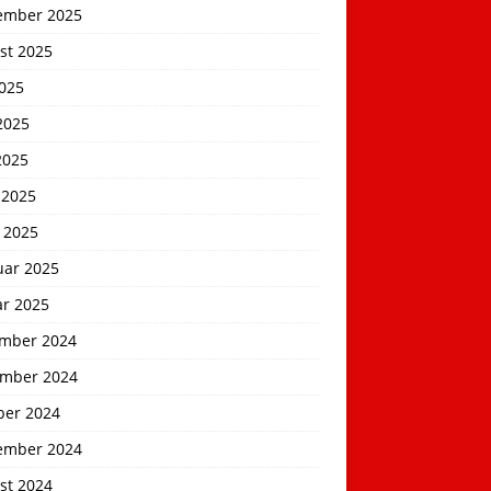
ember 2025
st 2025
2025
2025
2025
 2025
 2025
uar 2025
ar 2025
mber 2024
mber 2024
ber 2024
ember 2024
st 2024