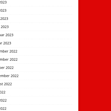
2023
2023
 2023
 2023
uar 2023
ar 2023
mber 2022
mber 2022
ber 2022
ember 2022
st 2022
2022
2022
2022