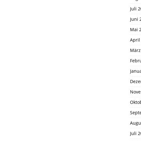
Juli 
Juni 
Mai 
April
März
Febr
Janu
Deze
Nove
Okto
Sept
Augu
Juli 