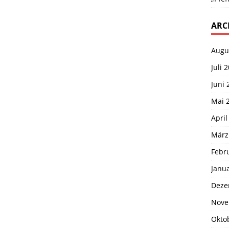
ARC
Augu
Juli 
Juni 
Mai 
April
März
Febr
Janu
Deze
Nove
Okto