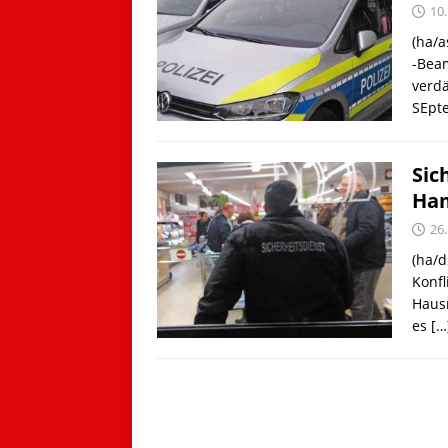
10
(ha/
-Beam
verdä
SEpt
Sic
Ha
26
(ha/d
Konf
Haus
es
[…