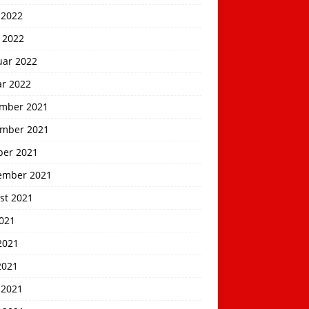
 2022
 2022
uar 2022
ar 2022
mber 2021
mber 2021
ber 2021
ember 2021
st 2021
2021
2021
2021
 2021