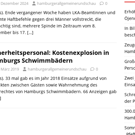
. Dezember 2024
hamburgerallgemeinerundschau
0
Erhö
as). Ende vergangener Woche haben LKA-Beamtinnen und
Öjen
te Haftbefehle gegen drei Männer vollstreckt, die
chtig sind, mehrere Spinde im Zeitraum vom 8.
In Bi
ember bis 17.
[…]
besc
Zeuge
Hamb
herheitspersonal: Kostenexplosion in
mburgs Schwimmbädern
Große
Pers
. März 2019
hamburgerallgemeinerundschau
0
Zwei 
s). 33 mal gab es im Jahr 2018 Einsätze aufgrund von
Einsa
likten zwischen Gästen sowie Wahrnehmung des
rechtes von Hamburgs Schwimmbädern. 66 Anzeigen gab
Schr
]
der 
300.
Hamb
Somm
„Pfef