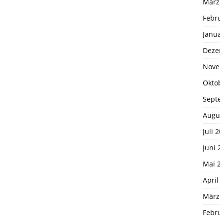
März
Febr
Janu
Deze
Nove
Okto
Sept
Augu
Juli 
Juni 
Mai 
April
März
Febr