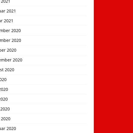
 2021
uar 2021
ar 2021
mber 2020
mber 2020
ber 2020
ember 2020
st 2020
2020
2020
2020
 2020
 2020
uar 2020