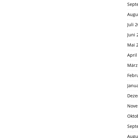
Sept
Augu
Juli 
Juni 
Mai 
April
März
Febr
Janu
Deze
Nove
Okto
Sept
Augu