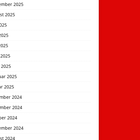
ember 2025
st 2025
2025
2025
2025
 2025
 2025
uar 2025
ar 2025
mber 2024
mber 2024
ber 2024
ember 2024
st 2024