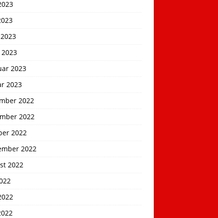
2023
2023
 2023
 2023
uar 2023
ar 2023
mber 2022
mber 2022
ber 2022
ember 2022
st 2022
2022
2022
2022