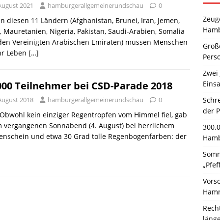
 August 2021
hamburgerallgemeinerundschau
0
Zeuge
 In diesen 11 Ländern (Afghanistan, Brunei, Iran, Jemen,
Hamb
, Mauretanien, Nigeria, Pakistan, Saudi-Arabien, Somalia
den Vereinigten Arabischen Emiraten) müssen Menschen
Große
hr Leben
[…]
Pers
Zwei 
Einsa
000 Teilnehmer bei CSD-Parade 2018
Schr
 August 2018
hamburgerallgemeinerundschau
0
der 
 Obwohl kein einziger Regentropfen vom Himmel fiel, gab
m vergangenen Sonnabend (4. August) bei herrlichem
300.
enschein und etwa 30 Grad tolle Regenbogenfarben: der
Hamb
Somm
„Pfef
Vors
Hamm
Rech
läng