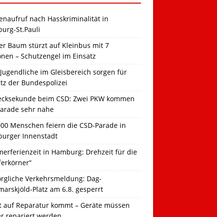
naufruf nach Hasskriminalität in
urg-St.Pauli
r Baum stürzt auf Kleinbus mit 7
onen – Schutzengel im Einsatz
Jugendliche im Gleisbereich sorgen für
tz der Bundespolizei
ecksekunde beim CSD: Zwei PKW kommen
Parade sehr nahe
000 Menschen feiern die CSD-Parade in
urger Innenstadt
erferienzeit in Hamburg: Drehzeit für die
ferkörner“
orgliche Verkehrsmeldung: Dag-
arskjöld-Platz am 6.8. gesperrt
t auf Reparatur kommt – Geräte müssen
er repariert werden