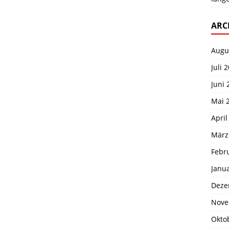
ARC
Augu
Juli 
Juni 
Mai 
April
März
Febr
Janu
Deze
Nove
Okto