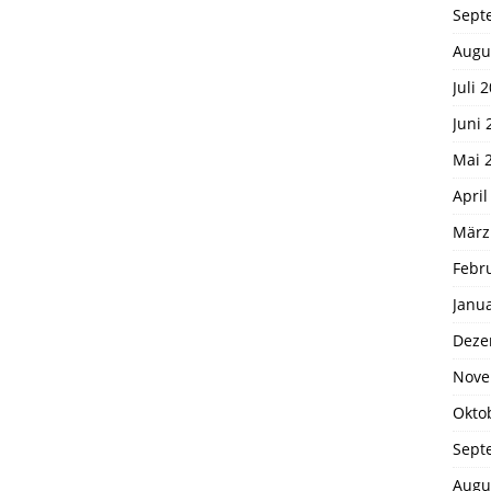
Sept
Augu
Juli 
Juni 
Mai 
April
März
Febr
Janu
Deze
Nove
Okto
Sept
Augu