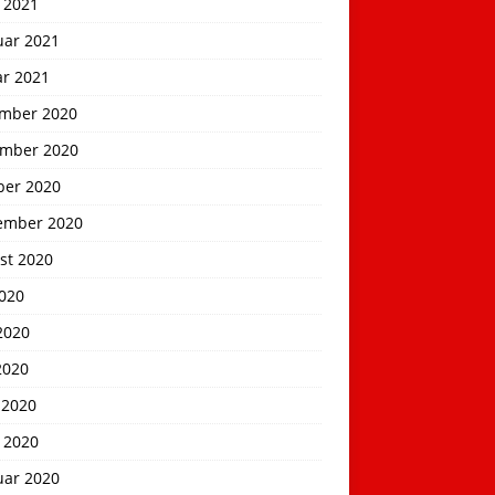
 2021
uar 2021
ar 2021
mber 2020
mber 2020
ber 2020
ember 2020
st 2020
2020
2020
2020
 2020
 2020
uar 2020