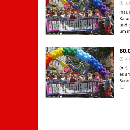
4.
(ha).
Katar
und 
um i
80.
9.
(mr).
es a
Sonn
[…]