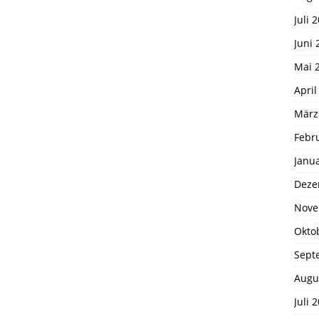
Juli 
Juni 
Mai 
April
März
Febr
Janu
Deze
Nove
Okto
Sept
Augu
Juli 