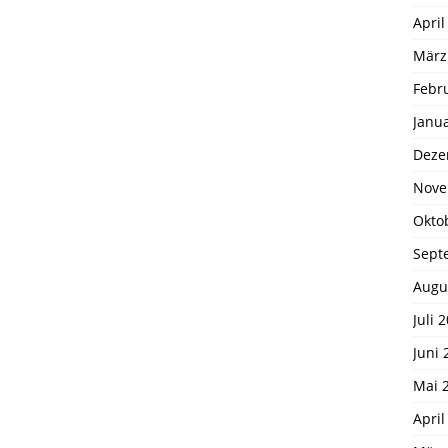
April
März
Febr
Janu
Deze
Nove
Okto
Sept
Augu
Juli 
Juni 
Mai 
April