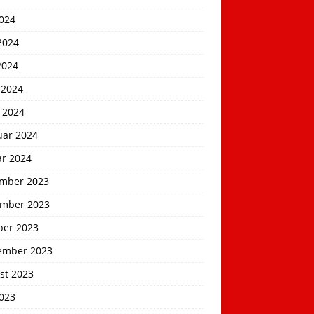
2024
2024
2024
 2024
 2024
uar 2024
ar 2024
mber 2023
mber 2023
ber 2023
ember 2023
st 2023
2023