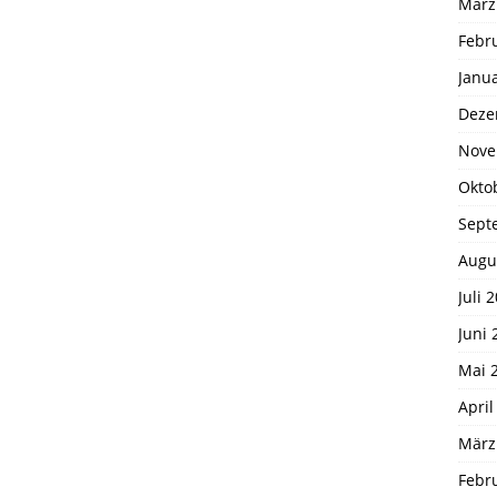
März
Febr
Janu
Deze
Nove
Okto
Sept
Augu
Juli 
Juni 
Mai 
April
März
Febr