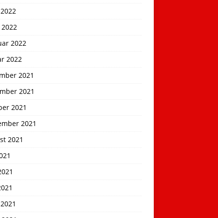
 2022
 2022
uar 2022
ar 2022
mber 2021
mber 2021
ber 2021
ember 2021
st 2021
2021
2021
2021
 2021