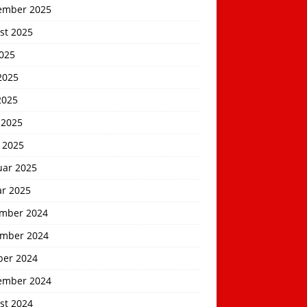
ember 2025
st 2025
2025
2025
2025
 2025
 2025
uar 2025
ar 2025
mber 2024
mber 2024
ber 2024
ember 2024
st 2024