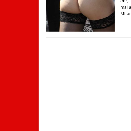
(mr).
mal a
Mita