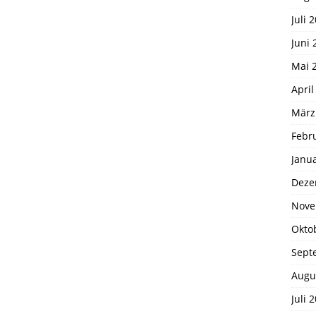
Juli 
Juni 
Mai 
April
März
Febr
Janu
Deze
Nove
Okto
Sept
Augu
Juli 