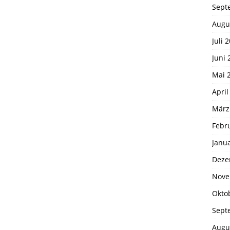
Sept
Augu
Juli 
Juni 
Mai 
April
März
Febr
Janu
Deze
Nove
Okto
Sept
Augu