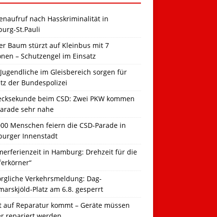
naufruf nach Hasskriminalität in
urg-St.Pauli
r Baum stürzt auf Kleinbus mit 7
onen – Schutzengel im Einsatz
Jugendliche im Gleisbereich sorgen für
tz der Bundespolizei
ecksekunde beim CSD: Zwei PKW kommen
Parade sehr nahe
000 Menschen feiern die CSD-Parade in
urger Innenstadt
erferienzeit in Hamburg: Drehzeit für die
ferkörner“
orgliche Verkehrsmeldung: Dag-
arskjöld-Platz am 6.8. gesperrt
t auf Reparatur kommt – Geräte müssen
er repariert werden