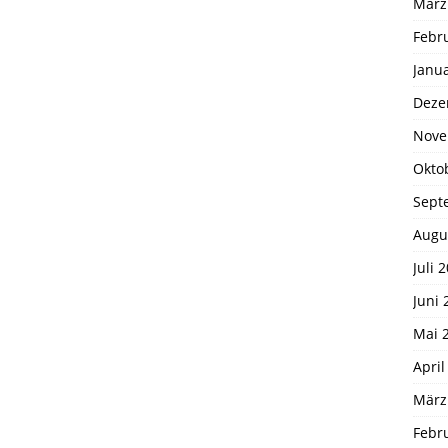
März
Febr
Janu
Deze
Nove
Okto
Sept
Augu
Juli 
Juni 
Mai 
April
März
Febr