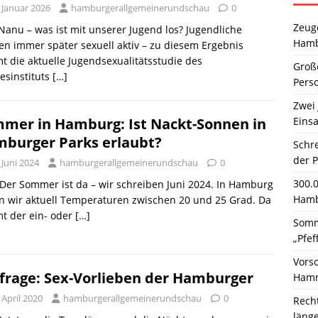
 Januar 2026
hamburgerallgemeinerundschau
0
Zeuge
 Nanu – was ist mit unserer Jugend los? Jugendliche
Hamb
n immer später sexuell aktiv – zu diesem Ergebnis
 die aktuelle Jugendsexualitätsstudie des
Große
esinstituts
[…]
Pers
Zwei 
Einsa
mer in Hamburg: Ist Nackt-Sonnen in
burger Parks erlaubt?
Schr
der 
 Juni 2024
hamburgerallgemeinerundschau
0
300.
 Der Sommer ist da – wir schreiben Juni 2024. In Hamburg
Hamb
n wir aktuell Temperaturen zwischen 20 und 25 Grad. Da
t der ein- oder
[…]
Somm
„Pfef
Vors
rage: Sex-Vorlieben der Hamburger
Hamm
 April 2020
hamburgerallgemeinerundschau
0
Rech
läng