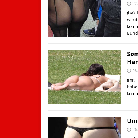
22.
(ha).
werde
kommt
Bund
Som
Ham
28.
(mr).
habe
komm
Umf
26.