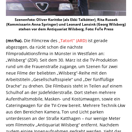
Szenenfoto: Oliver Korittke (als Ekki Talkötter), Rita Russek
(Kommissarin Anna Springer) und Leonard Lansink (Georg Wilsberg)
stehen vor dem Antiquariat Wilsberg. Foto: FoTe Press
(mr/ha).
Die Filmcrew des
„Tatort“ (ARD)
ist gerade
abgezogen, da rückt schon die nächste
Filmproduktionsfirma in Münster in Westfalen an:
„Wilsberg“ (ZDF). Seit dem 30. März ist die TV-Produktion
rund um die Frauenstraße zugange, um Szenen für zwei
neue Filme der beliebten „Wilsberg“-Reihe mit den
Arbeitstiteln „Gesellschaftsspiele“ und „Der fünffüßige
Drache“ zu drehen. Die Filmbasis steht in Teilen auf einem
Schulhof an der Jüdefelderstraße. Dort stehen mehrere
Aufenthaltsmobile, Masken- und Kostümwagen, sowie ein
Cateringwagen für die TV-Crew bereit. Mehrere Technik-Lkw
aus den Bereichen Kamera, Ton und Licht parken
unterdessen an der Straße Katthagen – nur wenige Meter
vom Filmmotiv „Antiquariat Wilsberg“ entfernt. Nachdem
zudem einige Innenaufnahmen gedreht werden, zieht das