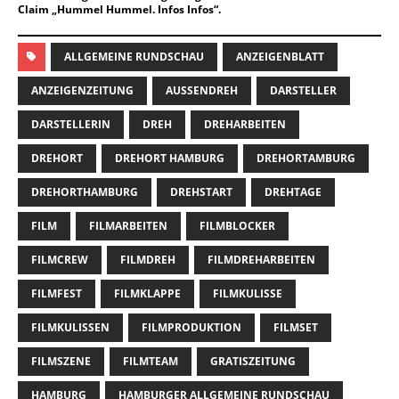
Claim „Hummel Hummel. Infos Infos“.
ALLGEMEINE RUNDSCHAU
ANZEIGENBLATT
ANZEIGENZEITUNG
AUSSENDREH
DARSTELLER
DARSTELLERIN
DREH
DREHARBEITEN
DREHORT
DREHORT HAMBURG
DREHORTAMBURG
DREHORTHAMBURG
DREHSTART
DREHTAGE
FILM
FILMARBEITEN
FILMBLOCKER
FILMCREW
FILMDREH
FILMDREHARBEITEN
FILMFEST
FILMKLAPPE
FILMKULISSE
FILMKULISSEN
FILMPRODUKTION
FILMSET
FILMSZENE
FILMTEAM
GRATISZEITUNG
HAMBURG
HAMBURGER ALLGEMEINE RUNDSCHAU