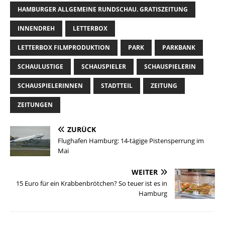
HAMBURGER ALLGEMEINE RUNDSCHAU. GRATISZEITUNG
INNENDREH
LETTERBOX
LETTERBOX FILMPRODUKTION
PARK
PARKBANK
SCHAULUSTIGE
SCHAUSPIELER
SCHAUSPIELERIN
SCHAUSPIELERINNEN
STADTTEIL
ZEITUNG
ZEITUNGEN
ZURÜCK
Flughafen Hamburg: 14-tägige Pistensperrung im
Mai
WEITER
15 Euro für ein Krabbenbrötchen? So teuer ist es in
Hamburg