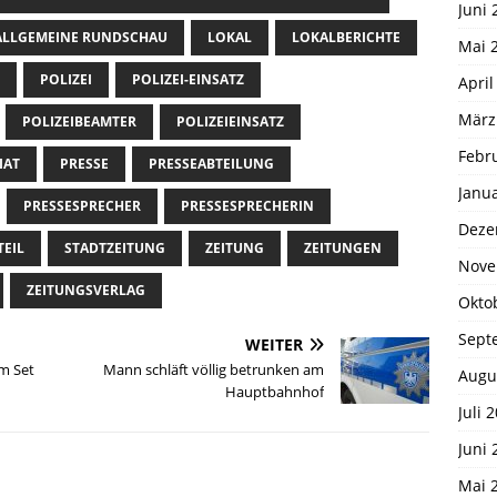
Juni 
LLGEMEINE RUNDSCHAU
LOKAL
LOKALBERICHTE
Mai 
POLIZEI
POLIZEI-EINSATZ
April
März
POLIZEIBEAMTER
POLIZEIEINSATZ
Febr
IAT
PRESSE
PRESSEABTEILUNG
Janu
PRESSESPRECHER
PRESSESPRECHERIN
Deze
TEIL
STADTZEITUNG
ZEITUNG
ZEITUNGEN
Nove
ZEITUNGSVERLAG
Okto
Sept
WEITER
am Set
Mann schläft völlig betrunken am
Augu
Hauptbahnhof
Juli 
Juni 
Mai 