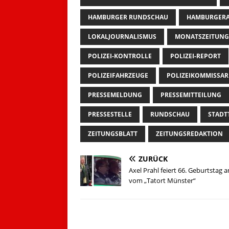
HAMBURGER RUNDSCHAU
HAMBURGERA
LOKALJOURNALISMUS
MONATSZEITUNG
POLIZEI-KONTROLLE
POLIZEI-REPORT
POLIZEIFAHRZEUGE
POLIZEIKOMMISSAR
PRESSEMELDUNG
PRESSEMITTEILUNG
PRESSESTELLE
RUNDSCHAU
STADT
ZEITUNGSBLATT
ZEITUNGSREDAKTION
ZURÜCK
Axel Prahl feiert 66. Geburtstag 
vom „Tatort Münster“