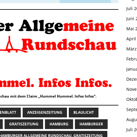
Juli 
Juni 
Mai 
April
März
Febr
Janu
Deze
Nove
chau mit dem Claim „Hummel Hummel. Infos Infos“.
Okto
Sept
ENBLATT
ANZEIGENZEITUNG
BLAULICHT
Augu
GRATISZEITUNG
HAMBURG
HAMBURGER
Juli 
HAMBURGER ALLGEMEINE RUNDSCHAU. GRATISZEITUNG