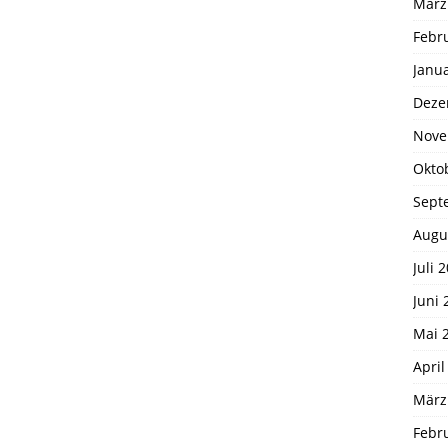
März
Febr
Janu
Deze
Nove
Okto
Sept
Augu
Juli 
Juni 
Mai 
April
März
Febr