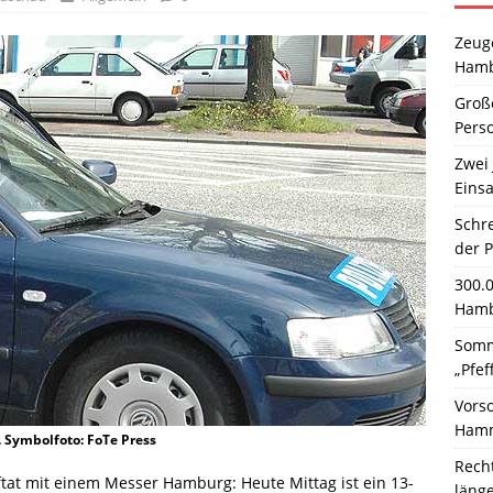
Zeuge
Hamb
Große
Pers
Zwei 
Einsa
Schr
der 
300.
Hamb
Somm
„Pfef
Vors
Hamm
. Symbolfoto: FoTe Press
Rech
tat mit einem Messer Hamburg: Heute Mittag ist ein 13-
läng