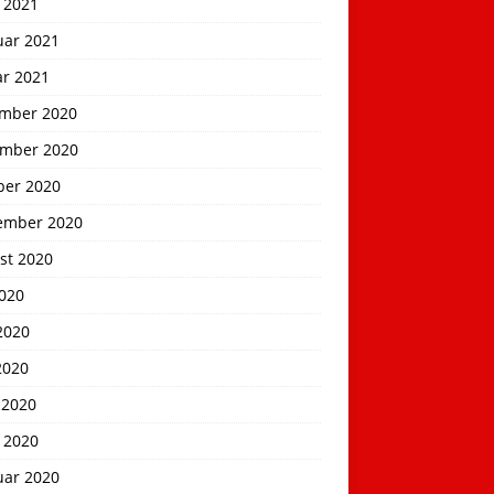
 2021
uar 2021
ar 2021
mber 2020
mber 2020
ber 2020
ember 2020
st 2020
2020
2020
2020
 2020
 2020
uar 2020