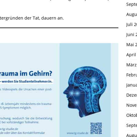
Sept
Augu
tergründen der Tat, dauern an.
Juli 
Juni 
Mai 
April
März
Febr
Janu
Deze
Nove
Okto
Sept
Augu