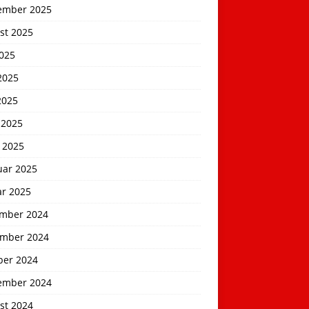
ember 2025
st 2025
2025
2025
2025
 2025
 2025
uar 2025
ar 2025
mber 2024
mber 2024
ber 2024
ember 2024
st 2024