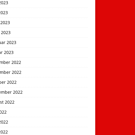
2023
2023
 2023
 2023
uar 2023
ar 2023
mber 2022
mber 2022
ber 2022
ember 2022
st 2022
2022
2022
2022