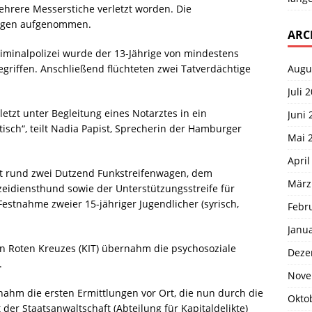
mehrere Messerstiche verletzt worden. Die
ungen aufgenommen.
ARC
iminalpolizei wurde der 13-Jährige von mindestens
Augu
riffen. Anschließend flüchteten zwei Tatverdächtige
Juli 
etzt unter Begleitung eines Notarztes in ein
Juni 
tisch“, teilt Nadia Papist, Sprecherin der Hamburger
Mai 
April
rund zwei Dutzend Funkstreifenwagen, dem
März
izeidiensthund sowie der Unterstützungsstreife für
Festnahme zweier 15-jähriger Jugendlicher (syrisch,
Febr
Janu
n Roten Kreuzes (KIT) übernahm die psychosoziale
Deze
.
Nove
ahm die ersten Ermittlungen vor Ort, die nun durch die
Okto
r Staatsanwaltschaft (Abteilung für Kapitaldelikte)