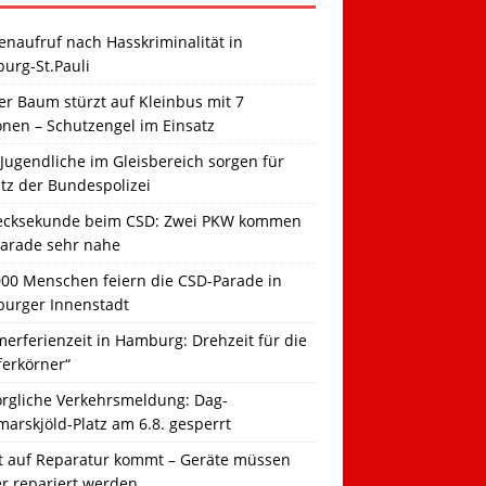
naufruf nach Hasskriminalität in
urg-St.Pauli
r Baum stürzt auf Kleinbus mit 7
onen – Schutzengel im Einsatz
Jugendliche im Gleisbereich sorgen für
tz der Bundespolizei
ecksekunde beim CSD: Zwei PKW kommen
Parade sehr nahe
000 Menschen feiern die CSD-Parade in
urger Innenstadt
erferienzeit in Hamburg: Drehzeit für die
ferkörner“
orgliche Verkehrsmeldung: Dag-
arskjöld-Platz am 6.8. gesperrt
t auf Reparatur kommt – Geräte müssen
er repariert werden