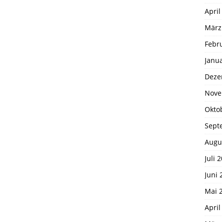
April
März
Febr
Janu
Deze
Nove
Okto
Sept
Augu
Juli 
Juni 
Mai 
April