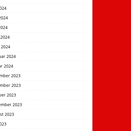
2024
2024
2024
 2024
 2024
uar 2024
ar 2024
mber 2023
mber 2023
ber 2023
ember 2023
st 2023
2023