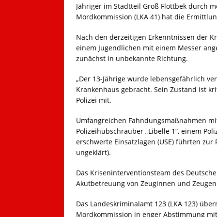
Jähriger im Stadtteil Groß Flottbek durch 
Mordkommission (LKA 41) hat die Ermittl
Nach den derzeitigen Erkenntnissen der Kr
einem Jugendlichen mit einem Messer angeg
zunächst in unbekannte Richtung.
„Der 13-Jährige wurde lebensgefährlich verl
Krankenhaus gebracht. Sein Zustand ist kri
Polizei mit.
Umfangreichen Fahndungsmaßnahmen mit 
Polizeihubschrauber „Libelle 1“, einem Pol
erschwerte Einsatzlagen (USE) führten zur 
ungeklärt).
Das Kriseninterventionsteam des Deutsche
Akutbetreuung von Zeuginnen und Zeugen
Das Landeskriminalamt 123 (LKA 123) übern
Mordkommission in enger Abstimmung mit de