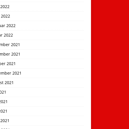
 2022
 2022
uar 2022
ar 2022
mber 2021
mber 2021
ber 2021
ember 2021
st 2021
2021
2021
2021
 2021