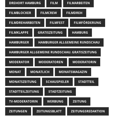
DREHORT HAMBURG
FILM
FILMARBEITEN
FILMBLOCKER
FILMCREW
FILMDREH
FILMDREHARBEITEN
FILMFEST
FILMFÖRDERUNG
FILMKLAPPE
GRATISZEITUNG
HAMBURG
HAMBURGER
HAMBURGER ALLGEMEINE RUNDSCHAU
HAMBURGER ALLGEMEINE RUNDSCHAU. GRATISZEITUNG
MODERATOR
MODERATOREN
MODERATORIN
MONAT
MONATLICH
MONATSMAGAZIN
MONATSZEITUNG
SCHAUSPIELER
STADTTEIL
STADTTEILZEITUNG
STADTZEITUNG
TV-MODERATORIN
WERBUNG
ZEITUNG
ZEITUNGEN
ZEITUNGSBLATT
ZEITUNGSREDAKTION