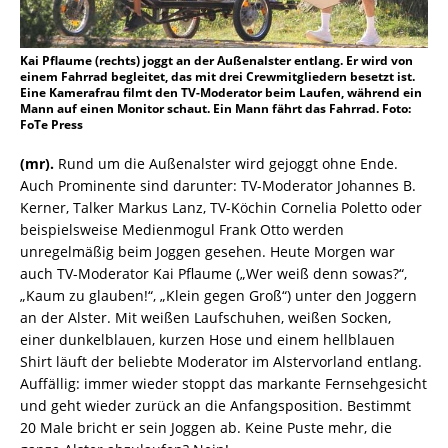
Kai Pflaume (rechts) joggt an der Außenalster entlang. Er wird von
einem Fahrrad begleitet, das mit drei Crewmitgliedern besetzt ist.
Eine Kamerafrau filmt den TV-Moderator beim Laufen, während ein
Mann auf einen Monitor schaut. Ein Mann fährt das Fahrrad. Foto:
FoTe Press
(mr).
Rund um die Außenalster wird gejoggt ohne Ende.
Auch Prominente sind darunter: TV-Moderator Johannes B.
Kerner, Talker Markus Lanz, TV-Köchin Cornelia Poletto oder
beispielsweise Medienmogul Frank Otto werden
unregelmäßig beim Joggen gesehen. Heute Morgen war
auch TV-Moderator Kai Pflaume („Wer weiß denn sowas?“,
„Kaum zu glauben!“, „Klein gegen Groß“) unter den Joggern
an der Alster. Mit weißen Laufschuhen, weißen Socken,
einer dunkelblauen, kurzen Hose und einem hellblauen
Shirt läuft der beliebte Moderator im Alstervorland entlang.
Auffällig: immer wieder stoppt das markante Fernsehgesicht
und geht wieder zurück an die Anfangsposition. Bestimmt
20 Male bricht er sein Joggen ab. Keine Puste mehr, die