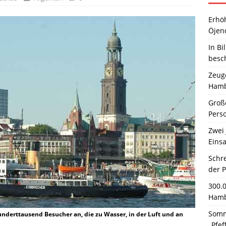
Erhö
Öjen
In Bi
besc
Zeuge
Hamb
Große
Pers
Zwei 
Einsa
Schr
der 
300.
Hamb
Somm
nderttausend Besucher an, die zu Wasser, in der Luft und an
„Pfef