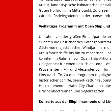
Kultur, landestypische kulinarische Spezia
Guten Hoffnung im Mittelpunkt. Zu diesem
Wirtschaftsdelegationen in der Hansestadt
Vielfältiges Programm mit Open Ship und
Umrahmt von der großen Einlaufparade a
erlebten die Besucher des Hafengeburtst
Gäste von majestätischen Windjammern und
Kreuzfahrtschiffe bis hin zu modernen Ein
konnten im Rahmen von Open Ship Aktionen
Gelegenheit für einen Besuch an Bord. Bes
Kruzenshtern, Mir und Alexander von Humb
Einsatzschiffe. Zu den Programm-Highlight
historischer Schiffe, Seenot-Rettungsübun
Horch stehenden HafenCity Championship
Drachenbootrennen und Segelregatten.
Konzerte aus der Elbphilharmonie und Li