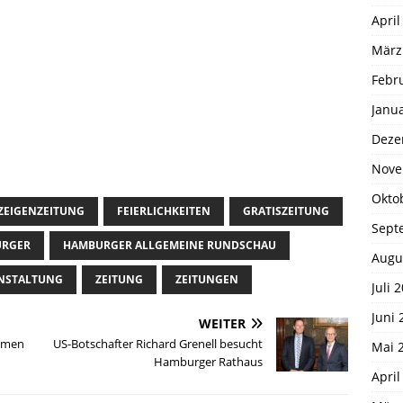
April
März
Febr
Janu
Deze
Nove
Okto
ZEIGENZEITUNG
FEIERLICHKEITEN
GRATISZEITUNG
Sept
RGER
HAMBURGER ALLGEMEINE RUNDSCHAU
Augu
NSTALTUNG
ZEITUNG
ZEITUNGEN
Juli 
Juni 
WEITER
mmen
US-Botschafter Richard Grenell besucht
Mai 
Hamburger Rathaus
April