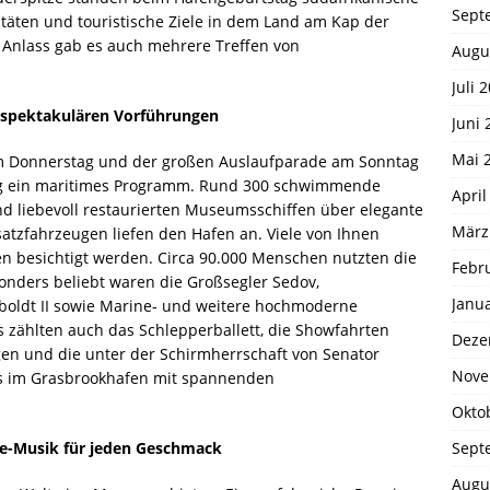
Sept
litäten und touristische Ziele in dem Land am Kap der
 Anlass gab es auch mehrere Treffen von
Augu
.
Juli 
 spektakulären Vorführungen
Juni 
Mai 
m Donnerstag und der großen Auslaufparade am Sonntag
ag ein maritimes Programm. Rund 300 schwimmende
April
 liebevoll restaurierten Museumsschiffen über elegante
März
satzfahrzeugen liefen den Hafen an. Viele von Ihnen
 besichtigt werden. Circa 90.000 Menschen nutzten die
Febr
onders beliebt waren die Großsegler Sedov,
Janu
oldt II sowie Marine- und weitere hochmoderne
s zählten auch das Schlepperballett, die Showfahrten
Deze
gen und die unter der Schirmherrschaft von Senator
Nove
s im Grasbrookhafen mit spannenden
Okto
Sept
ve-Musik für jeden Geschmack
Augu