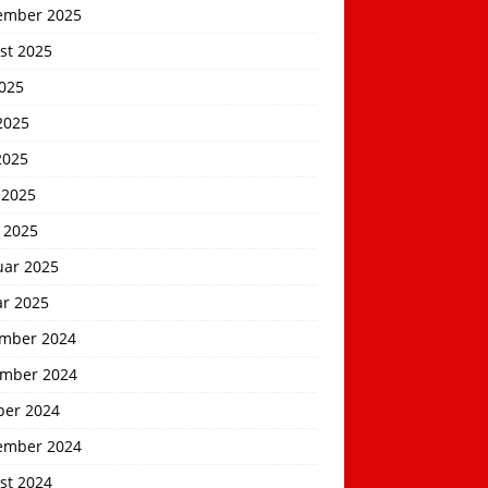
ember 2025
st 2025
2025
2025
2025
 2025
 2025
uar 2025
ar 2025
mber 2024
mber 2024
ber 2024
ember 2024
st 2024