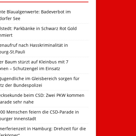
hte Blaualgenwerte: Badeverbot im
dorfer See
llstedt: Parkbänke in Schwarz Rot Gold
hmiert
naufruf nach Hasskriminalität in
urg-St.Pauli
r Baum stürzt auf Kleinbus mit 7
onen – Schutzengel im Einsatz
Jugendliche im Gleisbereich sorgen für
tz der Bundespolizei
ecksekunde beim CSD: Zwei PKW kommen
Parade sehr nahe
000 Menschen feiern die CSD-Parade in
urger Innenstadt
erferienzeit in Hamburg: Drehzeit für die
ferkörner“