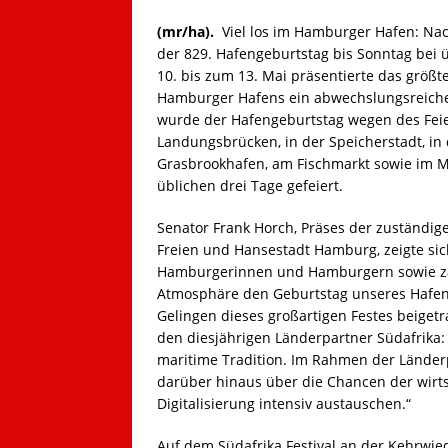
(mr/ha).
Viel los im Hamburger Hafen: Nac
der 829. Hafengeburtstag bis Sonntag bei
10. bis zum 13. Mai präsentierte das größte
Hamburger Hafens ein abwechslungsreiches
wurde der Hafengeburtstag wegen des Feie
Landungsbrücken, in der Speicherstadt, in 
Grasbrookhafen, am Fischmarkt sowie im M
üblichen drei Tage gefeiert.
Senator Frank Horch, Präses der zuständig
Freien und Hansestadt Hamburg, zeigte si
Hamburgerinnen und Hamburgern sowie zahl
Atmosphäre den Geburtstag unseres Hafens 
Gelingen dieses großartigen Festes beiget
den diesjährigen Länderpartner Südafrika
maritime Tradition. Im Rahmen der Länder
darüber hinaus über die Chancen der wirt
Digitalisierung intensiv austauschen.“
Auf dem Südafrika Festival an der Kehrwie