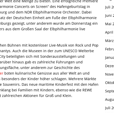
der Welt eine Menge zu bieten. Eine erfolgreiche Premiere
armonie Concerts on Screen“ des Hafengeburtstag in
Juli 
burg und dem NDR Elbphilharmonie Orchester. Dabei
Juni 
atz der Deutschen Einheit am Fuße der Elbphilharmonie
burgs gezeigt, unter anderem wurde am Donnerstag ein
Mai 
rs aus dem Großen Saal der Elbphilharmonie live
April
März
ichen Bühnen mit kostenloser Live-Musik von Rock und Pop
Febr
Shantys. Auch die Museen in der zum UNESCO Welterbe
ity beteiligten sich mit Sonderausstellungen und
Janu
Darüber hinaus gab es zahlreiche Führungen und
Deze
tungsfläche, unter anderem zur Geschichte des
er
boten kulinarische Genüsse aus aller Welt an und
Nove
en besonders der Kinder höher schlagen. Mehrere Märkte
Okto
 Souvenirs. Das neue maritime Kinderfest mit den Hafen
nklang bei Familien mit Kindern, ebenso wie die REWE
Sept
t zahlreichen Aktionen für Groß und Klein.
Augu
Juli 