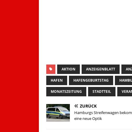
AKTION
ANZEIGENBLATT
AN
HAFEN
HAFENGEBURTSTAG
HAMBU
MONATSZEITUNG
STADTTEIL
VERA
ZURÜCK
Hamburgs Streifenwagen beko
eine neue Optik