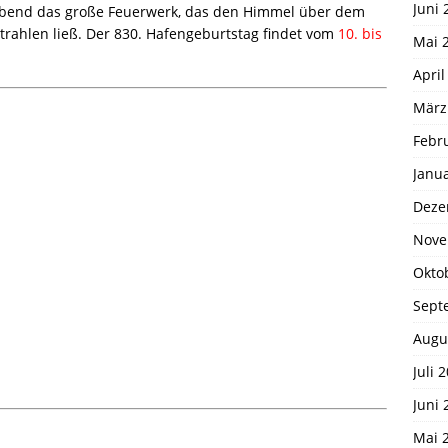
Juni 
bend das große Feuerwerk, das den Himmel über dem
rahlen ließ. Der 830. Hafengeburtstag findet vom
10. bis
Mai 
April
März
Febr
Janu
Deze
Nove
Okto
Sept
Augu
Juli 
Juni 
Mai 