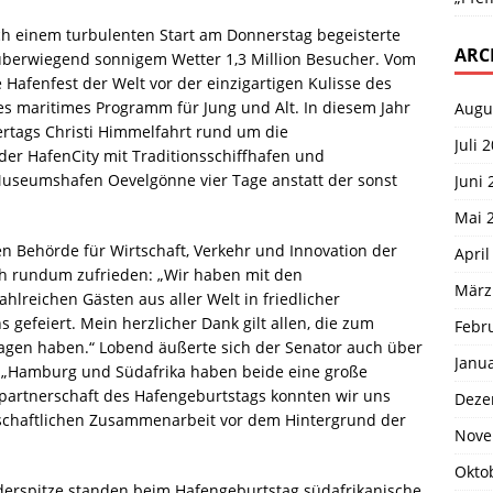
h einem turbulenten Start am Donnerstag begeisterte
ARC
 überwiegend sonnigem Wetter 1,3 Million Besucher. Vom
 Hafenfest der Welt vor der einzigartigen Kulisse des
 maritimes Programm für Jung und Alt. In diesem Jahr
Augu
rtags Christi Himmelfahrt rund um die
Juli 
der HafenCity mit Traditionsschiffhafen und
useumshafen Oevelgönne vier Tage anstatt der sonst
Juni 
Mai 
en Behörde für Wirtschaft, Verkehr und Innovation der
April
ch rundum zufrieden: „Wir haben mit den
März
reichen Gästen aus aller Welt in friedlicher
gefeiert. Mein herzlicher Dank gilt allen, die zum
Febr
ragen haben.“ Lobend äußerte sich der Senator auch über
Janu
: „Hamburg und Südafrika haben beide eine große
partnerschaft des Hafengeburtstags konnten wir uns
Deze
schaftlichen Zusammenarbeit vor dem Hintergrund der
Nove
Okto
derspitze standen beim Hafengeburtstag südafrikanische