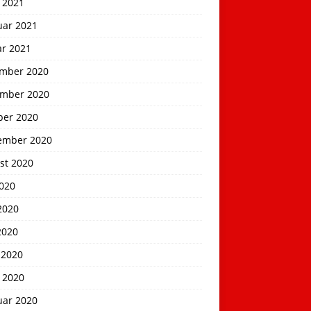
 2021
uar 2021
ar 2021
mber 2020
mber 2020
ber 2020
ember 2020
st 2020
2020
2020
2020
 2020
 2020
uar 2020