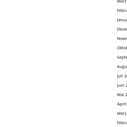
März
Febr
Janu
Deze
Nove
Okto
Sept
Augu
Juli 
Juni 
Mai 
April
März
Febr