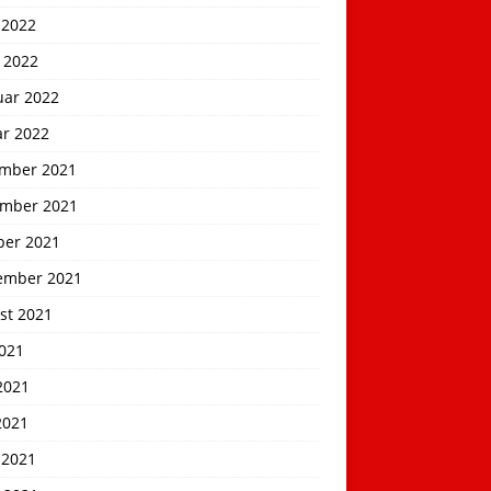
 2022
 2022
uar 2022
ar 2022
mber 2021
mber 2021
ber 2021
ember 2021
st 2021
2021
2021
2021
 2021