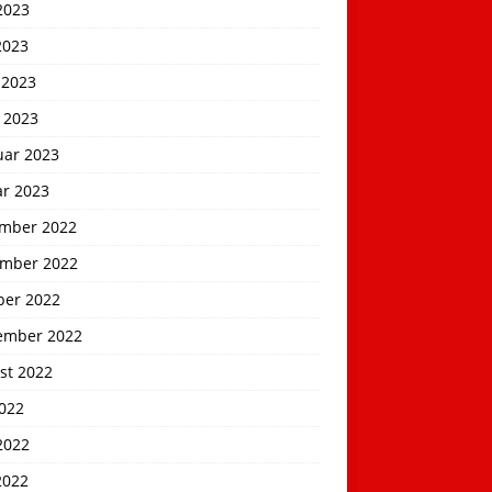
2023
2023
 2023
 2023
uar 2023
ar 2023
mber 2022
mber 2022
ber 2022
ember 2022
st 2022
2022
2022
2022