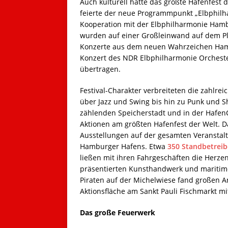
Auch kulturell hatte das größte Hafenfest 
feierte der neue Programmpunkt „Elbphilh
Kooperation mit der Elbphilharmonie Ham
wurden auf einer Großleinwand auf dem Pl
Konzerte aus dem neuen Wahrzeichen Ham
Konzert des NDR Elbphilharmonie Orcheste
übertragen.
Festival-Charakter verbreiteten die zahlre
über Jazz und Swing bis hin zu Punk und 
zählenden Speicherstadt und in der HafenC
Aktionen am größten Hafenfest der Welt. 
Ausstellungen auf der gesamten Veranstal
Hamburger Hafens. Etwa
350 Standbetreib
ließen mit ihren Fahrgeschäften die Herz
präsentierten Kunsthandwerk und maritime
Piraten auf der Michelwiese fand großen A
Aktionsfläche am Sankt Pauli Fischmarkt mi
Das große Feuerwerk