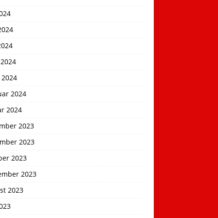
2024
2024
2024
 2024
 2024
uar 2024
ar 2024
mber 2023
mber 2023
ber 2023
ember 2023
st 2023
2023