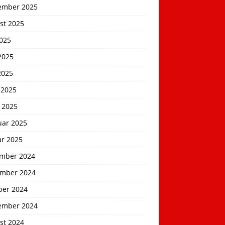
ember 2025
st 2025
2025
2025
2025
 2025
 2025
uar 2025
ar 2025
mber 2024
mber 2024
ber 2024
ember 2024
st 2024