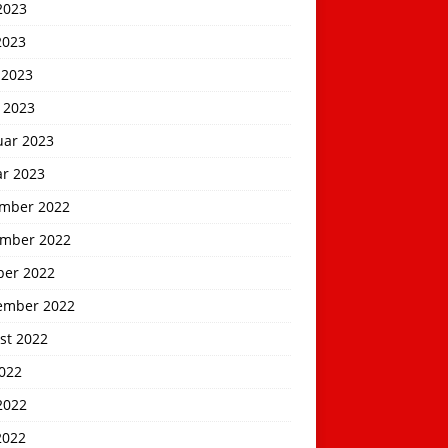
2023
2023
 2023
 2023
uar 2023
ar 2023
mber 2022
mber 2022
ber 2022
ember 2022
st 2022
2022
2022
2022