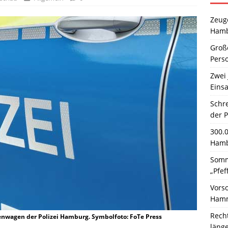
Zeuge
Hamb
Große
Pers
Zwei 
Einsa
Schr
der 
300.
Hamb
Somm
„Pfef
Vors
Hamm
Rech
ifenwagen der Polizei Hamburg. Symbolfoto: FoTe Press
läng