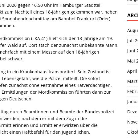
uni 2026 gegen 16.50 Uhr im Hamburger Stadtteil
ikt zum Nachteil eines 18-Jährigen gekommen war, haben
ARC
 Sonnabendnachmittag am Bahnhof Frankfurt (Oder)
nommen.
Augu
dkommission (LKA 41) hielt sich der 18-Jährige am 19.
Juli 
rfer Wald auf. Dort stach der zunächst unbekannte Mann,
Juni 
mehrfach mit einem Messer auf den 18-jährigen
bei schwer.
Mai 
April
ng in ein Krankenhaus transportiert. Sein Zustand ist
Lebensgefahr, wie die Polizei mitteilt. Die sofort
März
fen zunächst ohne Festnahme eines Tatverdächtigen.
Febr
n Ermittlungen der Mordkommission führten dann zur
tigen Deutschen.
Janu
Deze
ttag durch Beamtinnen und Beamte der Bundespolizei
n werden, nachdem er mit dem Zug in die
Nove
rmittlerinnen und Ermittler erwirkten über die
Okto
cht einen Haftbefehl für den Jugendlichen.