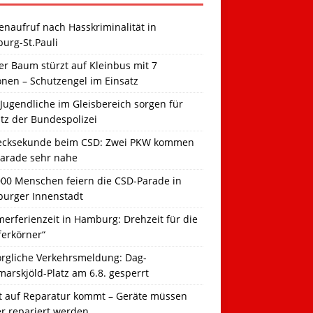
naufruf nach Hasskriminalität in
urg-St.Pauli
r Baum stürzt auf Kleinbus mit 7
onen – Schutzengel im Einsatz
Jugendliche im Gleisbereich sorgen für
tz der Bundespolizei
ecksekunde beim CSD: Zwei PKW kommen
Parade sehr nahe
000 Menschen feiern die CSD-Parade in
urger Innenstadt
erferienzeit in Hamburg: Drehzeit für die
ferkörner“
orgliche Verkehrsmeldung: Dag-
arskjöld-Platz am 6.8. gesperrt
t auf Reparatur kommt – Geräte müssen
er repariert werden