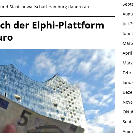
Sept
 und Staatsanwaltschaft Hamburg dauern an.
Augu
ch der Elphi-Plattform
Juli 
Juni 
uro
Mai 
April
März
Febr
Janu
Deze
Nove
Okto
Sept
Augu