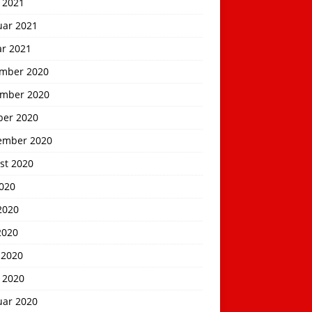
 2021
uar 2021
ar 2021
mber 2020
mber 2020
ber 2020
ember 2020
st 2020
2020
2020
2020
 2020
 2020
uar 2020