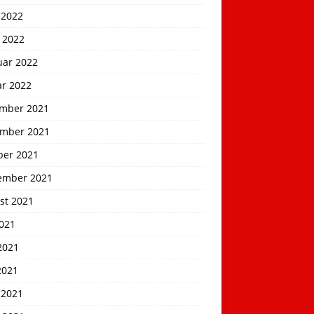
 2022
 2022
uar 2022
ar 2022
mber 2021
mber 2021
ber 2021
ember 2021
st 2021
2021
2021
2021
 2021