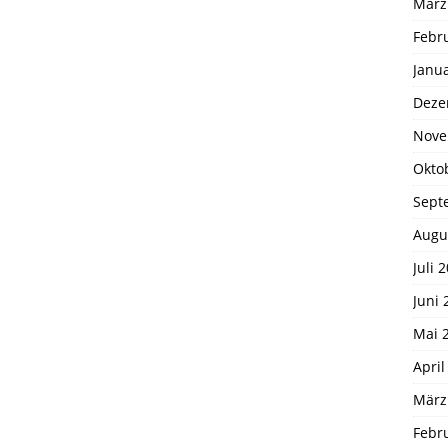
März
Febr
Janu
Deze
Nove
Okto
Sept
Augu
Juli 
Juni 
Mai 
April
März
Febr