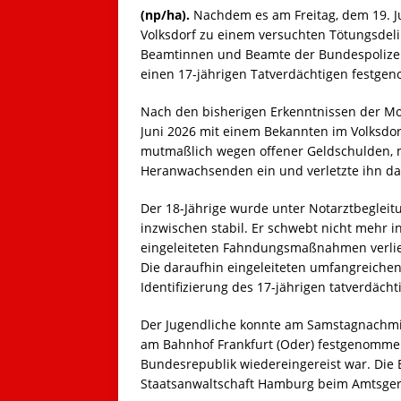
(np/ha).
Nachdem es am Freitag, dem 19. J
Volksdorf zu einem versuchten Tötungsdel
Beamtinnen und Beamte der Bundespolizei
einen 17-jährigen Tatverdächtigen festge
Nach den bisherigen Erkenntnissen der Mor
Juni 2026 mit einem Bekannten im Volksdo
mutmaßlich wegen offener Geldschulden, 
Heranwachsenden ein und verletzte ihn da
Der 18-Jährige wurde unter Notarztbegleitu
inzwischen stabil. Er schwebt nicht mehr in 
eingeleiteten Fahndungsmaßnahmen verlie
Die daraufhin eingeleiteten umfangreiche
Identifizierung des 17-jährigen tatverdäch
Der Jugendliche konnte am Samstagnachmi
am Bahnhof Frankfurt (Oder) festgenomme
Bundesrepublik wiedereingereist war. Die E
Staatsanwaltschaft Hamburg beim Amtsgeri