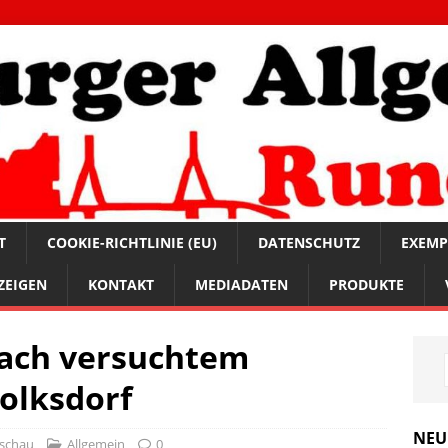
T
COOKIE-RICHTLINIE (EU)
DATENSCHUTZ
EXEMP
ZEIGEN
KONTAKT
MEDIADATEN
PRODUKTE
nach versuchtem
Volksdorf
NEU
schau
Allgemein
0