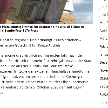
Juli 
Juni 
Mai 
Plaza künftig Eintritt? Im Gespräch sind aktuell 5 Euro an
April
eld. Symbolfoto: FoTe Press
März
 Kosten regulär 5 und ermäßigt 3 Euro erhoben –
erhalten Gutschrift für Konzerttickets
Febr
Janu
harmonie ursprünglich nur im ersten Jahr nach der
 freie Eintritt seit nunmehr fast zehn Jahren von der Stadt
Deze
lionen Euro aus der Kultur- und Tourismustaxe
Nove
finanzieren. Im Zuge der aktuellen Haushaltsverhandlungen
ünftig zu nutzen, um ansonsten drohende Kürzungen bei
Okto
n zu verhindern. Daher wurde mit der Elbphilharmonie
Sept
) vereinbart, ab dem 5. Oktober 2026 den seit Beginn
ben.
Augu
Juli 