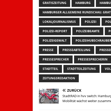
GRATISZEITUNG
HAMBURG
HAMBU
HAMBURGER ALLGEMEINE RUNDSCHAU. GRAT
LOKALJOURNALISMUS
POLIZEI
POL
POLIZEI-REPORT
POLIZEIBEAMTE
P
POLIZEIGEWALT
POLIZEIHUBSCHRAUBE
PRESSE
PRESSEABTEILUNG
PRESS
PRESSESPRECHER
PRESSESPRECHERIN
STADTTEIL
STADTTEILZEITUNG
VOL
ZEITUNGSREDAKTION
ZURÜCK
StadtRAD in hvv switch: Hambur
Mobilität wächst weiter zusamm