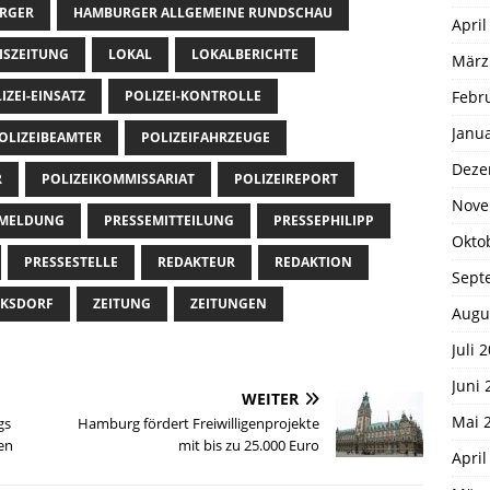
RGER
HAMBURGER ALLGEMEINE RUNDSCHAU
April
ISZEITUNG
LOKAL
LOKALBERICHTE
März
IZEI-EINSATZ
POLIZEI-KONTROLLE
Febr
Janu
OLIZEIBEAMTER
POLIZEIFAHRZEUGE
Deze
R
POLIZEIKOMMISSARIAT
POLIZEIREPORT
Nove
EMELDUNG
PRESSEMITTEILUNG
PRESSEPHILIPP
Okto
PRESSESTELLE
REDAKTEUR
REDAKTION
Sept
KSDORF
ZEITUNG
ZEITUNGEN
Augu
Juli 
Juni 
WEITER
Mai 
gs
Hamburg fördert Freiwilligenprojekte
en
mit bis zu 25.000 Euro
April