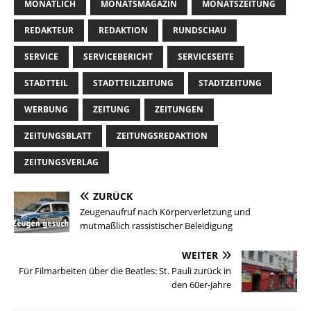
MONATLICH
MONATSMAGAZIN
MONATSZEITUNG
REDAKTEUR
REDAKTION
RUNDSCHAU
SERVICE
SERVICEBERICHT
SERVICESEITE
STADTTEIL
STADTTEILZEITUNG
STADTZEITUNG
WERBUNG
ZEITUNG
ZEITUNGEN
ZEITUNGSBLATT
ZEITUNGSREDAKTION
ZEITUNGSVERLAG
ZURÜCK
Zeugenaufruf nach Körperverletzung und
mutmaßlich rassistischer Beleidigung
WEITER
Für Filmarbeiten über die Beatles: St. Pauli zurück in
den 60er-Jahre