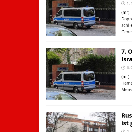
1.
(mr).
Dopp
schli
Gener
7. 
Isr
6.
(mr).
Hama
Mensc
Rus
ist
2. 