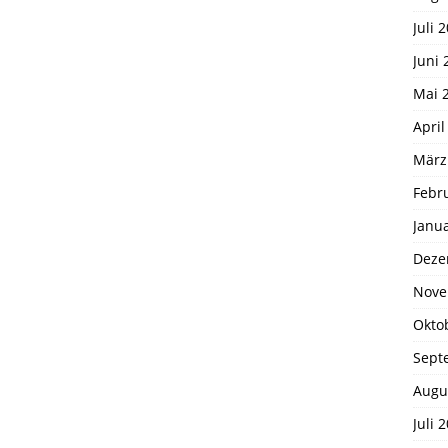
Juli 
Juni 
Mai 
April
März
Febr
Janu
Deze
Nove
Okto
Sept
Augu
Juli 