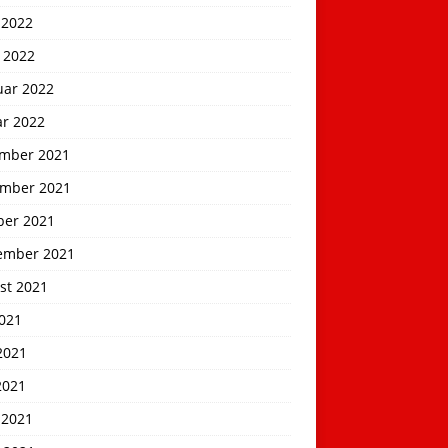
 2022
 2022
uar 2022
ar 2022
mber 2021
mber 2021
ber 2021
ember 2021
st 2021
2021
2021
2021
 2021