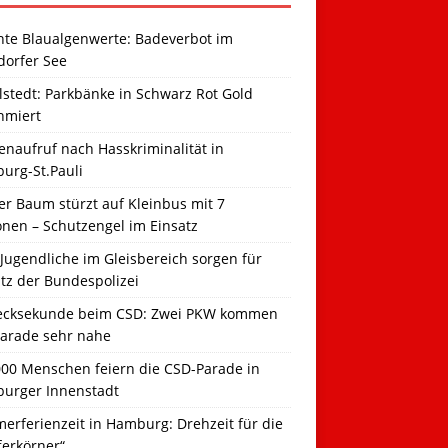
hte Blaualgenwerte: Badeverbot im
dorfer See
llstedt: Parkbänke in Schwarz Rot Gold
hmiert
naufruf nach Hasskriminalität in
urg-St.Pauli
r Baum stürzt auf Kleinbus mit 7
onen – Schutzengel im Einsatz
Jugendliche im Gleisbereich sorgen für
tz der Bundespolizei
ecksekunde beim CSD: Zwei PKW kommen
Parade sehr nahe
000 Menschen feiern die CSD-Parade in
urger Innenstadt
erferienzeit in Hamburg: Drehzeit für die
ferkörner“