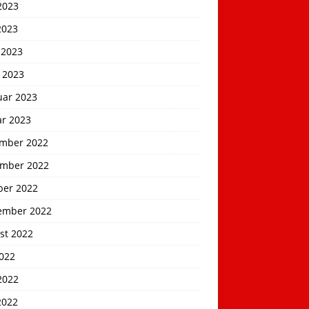
2023
2023
 2023
 2023
uar 2023
ar 2023
mber 2022
mber 2022
ber 2022
ember 2022
st 2022
2022
2022
2022