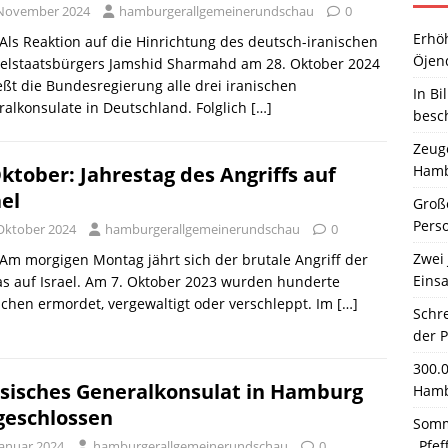
 November 2024
hamburgerallgemeinerundschau
0
Erhö
 Als Reaktion auf die Hinrichtung des deutsch-iranischen
Öjen
elstaatsbürgers Jamshid Sharmahd am 28. Oktober 2024
eßt die Bundesregierung alle drei iranischen
In Bi
alkonsulate in Deutschland. Folglich
[…]
besc
Zeuge
Hamb
Oktober: Jahrestag des Angriffs auf
ael
Große
Pers
 Oktober 2024
hamburgerallgemeinerundschau
0
Zwei 
 Am morgigen Montag jährt sich der brutale Angriff der
Einsa
s auf Israel. Am 7. Oktober 2023 wurden hunderte
hen ermordet, vergewaltigt oder verschleppt. Im
[…]
Schr
der 
300.
sisches Generalkonsulat in Hamburg
Hamb
 geschlossen
Somm
„Pfef
Januar 2024
hamburgerallgemeinerundschau
0