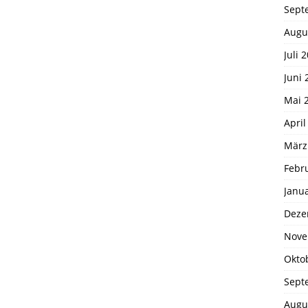
Sept
Augu
Juli 
Juni 
Mai 
April
März
Febr
Janu
Deze
Nove
Okto
Sept
Augu