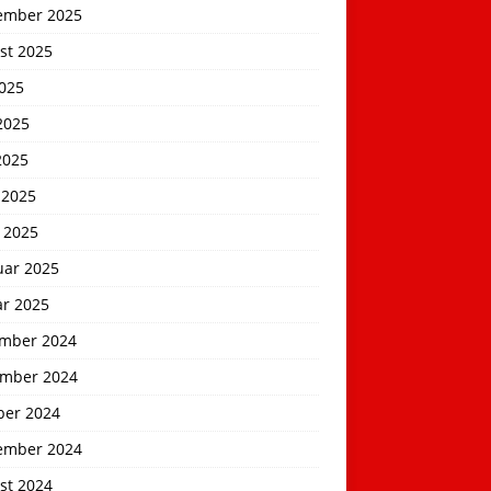
ember 2025
st 2025
2025
2025
2025
 2025
 2025
uar 2025
ar 2025
mber 2024
mber 2024
ber 2024
ember 2024
st 2024