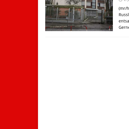
(mr/h
Russl
ents
Gern