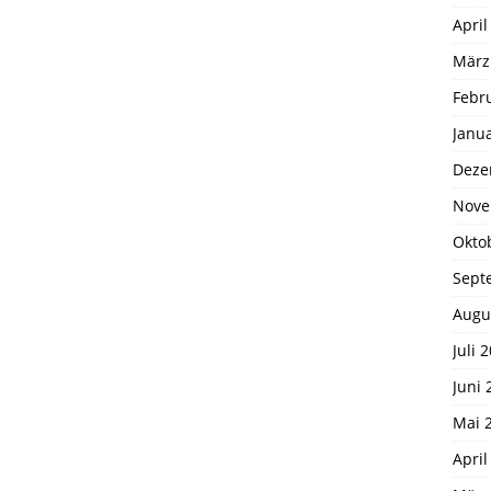
April
März
Febr
Janu
Deze
Nove
Okto
Sept
Augu
Juli 
Juni 
Mai 
April