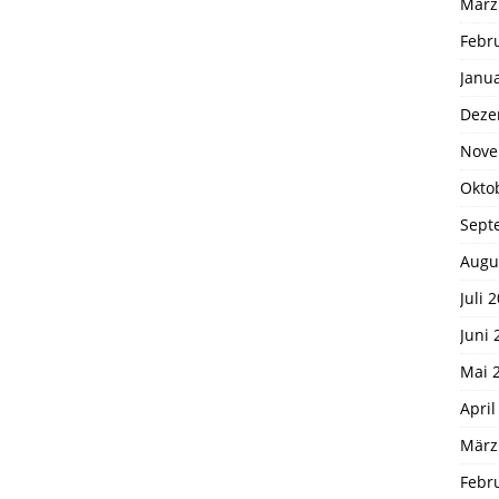
März
Febr
Janu
Deze
Nove
Okto
Sept
Augu
Juli 
Juni 
Mai 
April
März
Febr