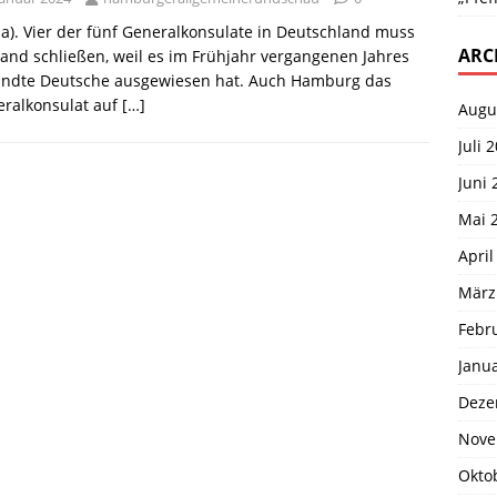
a). Vier der fünf Generalkonsulate in Deutschland muss
ARC
and schließen, weil es im Frühjahr vergangenen Jahres
andte Deutsche ausgewiesen hat. Auch Hamburg das
eralkonsulat auf
[…]
Augu
Juli 
Juni 
Mai 
April
März
Febr
Janu
Deze
Nove
Okto