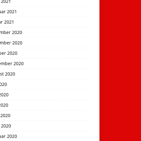
 2021
uar 2021
ar 2021
mber 2020
mber 2020
ber 2020
ember 2020
st 2020
2020
2020
2020
 2020
 2020
uar 2020